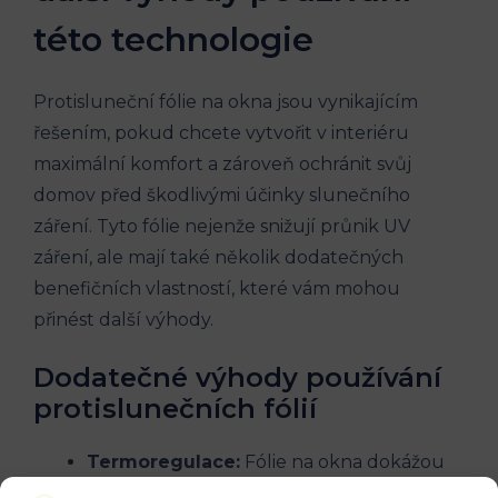
této technologie
Protisluneční fólie na okna jsou vynikajícím
řešením, pokud chcete vytvořit v interiéru
maximální komfort a zároveň ochránit svůj
domov před škodlivými účinky slunečního
záření. Tyto fólie nejenže snižují průnik UV
záření, ale mají také několik dodatečných
benefičních vlastností, které vám mohou
přinést další výhody.
Dodatečné výhody používání
protislunečních fólií
Termoregulace:
Fólie na okna dokážou
redukovat přehřívání interiéru v horkých