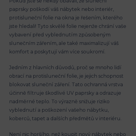
Pokud jste se někdy obávali, že sluneční
paprsky poškodí váš nábytek nebo interiér,
protisluneční folie na okna je řešením, kterého
jste hledali! Tyto skvělé folie nejenže chrání vaše
vybavení před vyblednutím způsobeným
slunečním zářením, ale také maximalizují váš
komfort a poskytují vám více soukromí.
Jedním z hlavních důvodů, proč se mnoho lidí
obrací na protisluneční folie, je jejich schopnost
blokovat sluneční záření. Tato ochranná vrstva
účinně filtruje škodlivé UV paprsky a odrazuje
nadměrné teplo. To výrazně snižuje riziko
vyblednutí a poškození vašeho nábytku,
koberců, tapet a dalších předmětů v interiéru.
Není nic horšího, než koupit nový nábytek nebo