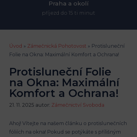
Praha a okolí
příjezd do 15 ti minut
Úvod
»
Zámečnická Pohotovost
»
Protisluneční
Folie na Okna: Maximální Komfort a Ochrana!
Protisluneční Folie
na Okna: Maximální
Komfort a Ochrana!
21. 11. 2025
autor:
Zámečnictví Svoboda
Ahoj! Vítejte na našem článku o protislunečních
fóliích na okna! Pokud se potýkáte s přílišným