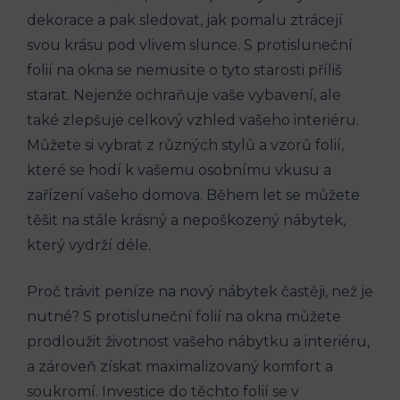
dekorace a pak sledovat, jak pomalu ztrácejí
svou krásu pod vlivem slunce. S protisluneční
folií na okna se nemusíte o tyto starosti příliš
starat. Nejenže ochraňuje vaše vybavení, ale
také zlepšuje celkový vzhled vašeho interiéru.
Můžete si vybrat z různých stylů a vzorů folií,
které se hodí k vašemu osobnímu vkusu a
zařízení vašeho domova. Během let se můžete
těšit na stále krásný a nepoškozený nábytek,
který vydrží déle.
Proč trávit peníze na nový nábytek častěji, než je
nutné? S protisluneční folií na okna můžete
prodloužit životnost vašeho nábytku a interiéru,
a zároveň získat maximalizovaný komfort a
soukromí. Investice do těchto folií se v