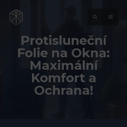
Přeskočit
na
MENU
obsah
Protisluneční
Folie na Okna:
Maximální
Komfort a
Ochrana!