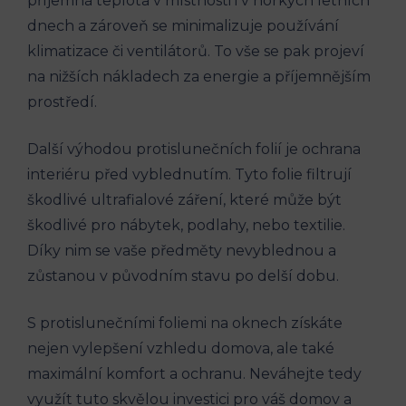
příjemná teplota v místnosti i v horkých letních
dnech a zároveň se minimalizuje používání
klimatizace či ventilátorů. To vše se pak projeví
na nižších nákladech za energie a příjemnějším
prostředí.
Další výhodou protislunečních folií je ochrana
interiéru před vyblednutím. Tyto folie filtrují
škodlivé ultrafialové záření, které může být
škodlivé pro nábytek, podlahy, nebo textilie.
Díky nim se vaše předměty nevyblednou a
zůstanou v původním stavu po delší dobu.
S protislunečními foliemi na oknech získáte
nejen vylepšení vzhledu domova, ale také
maximální komfort a ochranu. Neváhejte tedy
využít tuto skvělou investici pro váš domov a