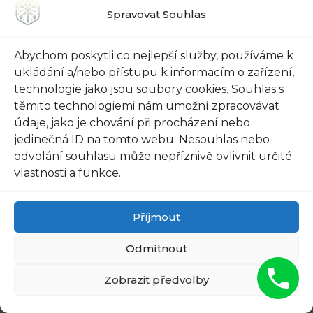
Spravovat Souhlas
letních dnech. Blokují přenos tepelné
energie dovnitř a udržují tak příjemně
chladnou teplotu v místnosti. To znamená
Abychom poskytli co nejlepší služby, používáme k
ukládání a/nebo přístupu k informacím o zařízení,
úspory energie i na vašem rozpočtu.
technologie jako jsou soubory cookies. Souhlas s
Privátnost:
Díky protislunečním fóliím
těmito technologiemi nám umožní zpracovávat
můžete dosáhnout většího soukromí ve
údaje, jako je chování při procházení nebo
svém domě. Fólie fungují jako zrcadlo z
jedinečná ID na tomto webu. Nesouhlas nebo
vnější strany a brání tak nechtěným
odvolání souhlasu může nepříznivě ovlivnit určité
pohledům do vašeho obydlí. Můžete si
vlastnosti a funkce.
tedy užívat intimity, aniž byste si museli
zatáhnout závěsy nebo žaluzie.
Příjmout
Redukce blesků:
Protisluneční fólie
Odmítnout
rovněž zabraňují vzniku odlesků a blesků
na oknech. To znamená, že budete mít
Zobrazit předvolby
vynikající výhled ven, aniž byste trpěli
oslněním nebo narušeným viděním.