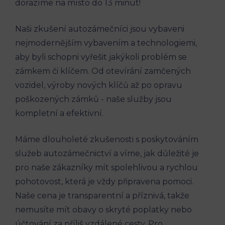
dorazíme na⁣ místo do‌ 13⁢ minut!
Naši zkušení autozámečníci jsou vybaveni
nejmodernějším vybavením⁣ a technologiemi,
aby byli ⁣schopni ⁢vyřešit ‍jakýkoli ⁣problém se​
zámkem či klíčem. ‌Od⁣ otevírání​ zamčených
vozidel, výroby ⁤nových klíčů až po opravu⁢
poškozených ‌zámků -​ naše služby jsou
kompletní a efektivní.
Máme dlouholeté zkušenosti s poskytováním
služeb autozámečnictví a⁤ víme,⁣ jak‍ důležité je‍
pro naše ‌zákazníky⁤ mít spolehlivou​ a rychlou
pohotovost, která ⁣je vždy připravena ‌pomoci.
Naše cena je⁤ transparentní a příznivá,⁣ takže
nemusíte ⁢mít​ obavy o skryté poplatky​ nebo
účtování za příliš⁢ vzdálené⁢ cesty. Pro