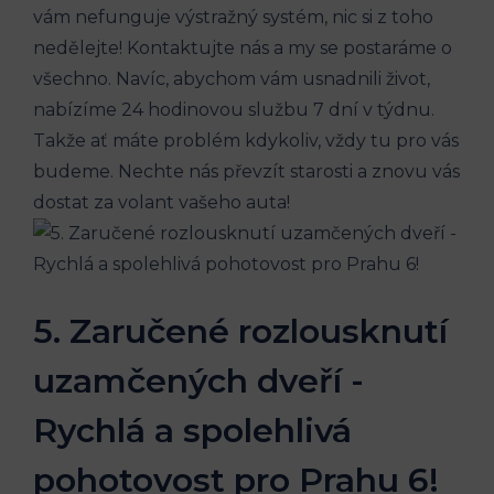
vám nefunguje‍ výstražný⁣ systém, nic si ‍z toho
nedělejte!⁣ Kontaktujte nás a⁤ my se postaráme ‌o
všechno. Navíc,⁣ abychom⁣ vám usnadnili život,
nabízíme 24 hodinovou službu⁢ 7 dní v týdnu.
Takže ať máte problém‍ kdykoliv, vždy tu pro vás
‌budeme. ⁢Nechte nás převzít‌ starosti a znovu vás‍
dostat za volant vašeho auta!
5. Zaručené rozlousknutí
uzamčených ‍dveří ​-⁣
Rychlá a spolehlivá​
pohotovost ⁣pro Prahu 6!