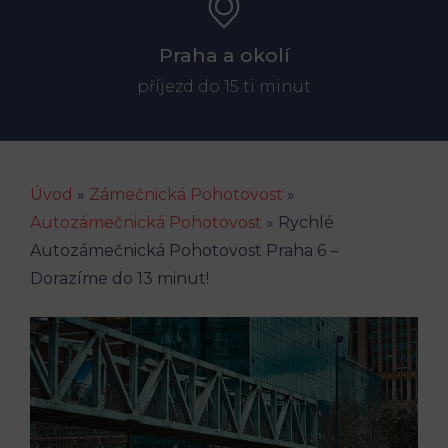
Praha a okolí
příjezd do 15 ti minut
Úvod
»
Zámečnická Pohotovost
»
Autozámečnická Pohotovost
»
Rychlé
Autozámečnická Pohotovost Praha 6 –
Dorazíme do 13 minut!