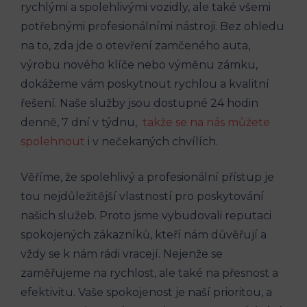
rychlými⁤ a‍ spolehlivými ⁤vozidly, ale také všemi
potřebnými⁢ profesionálními⁢ nástroji.⁣ Bez ohledu
⁤na to, zda ⁢jde o ⁤otevření zamčeného ‍auta,
výrobu nového ⁤klíče nebo výměnu zámku,
dokážeme vám ⁣poskytnout rychlou a‌ kvalitní
řešení. ​Naše služby jsou‍ dostupné 24 hodin
denně, ‌7 ​dní v týdnu, ‍
takže se na nás můžete
spolehnout
i ‌v nečekaných chvílích.
Věříme, ‍že spolehlivý a profesionální přístup je
⁢tou nejdůležitější vlastností pro poskytování‍
našich služeb. Proto jsme vybudovali reputaci
spokojených zákazníků, kteří nám důvěřují a
vždy se k⁣ nám ⁢rádi vracejí.‌ Nejenže se
zaměřujeme na rychlost, ​ale také na přesnost a
efektivitu. Vaše spokojenost je naší⁤ prioritou, ​a‍