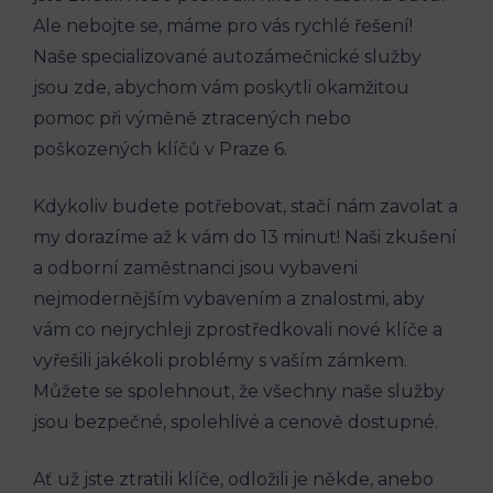
Ale​ nebojte⁢ se, máme ⁣pro vás rychlé řešení!
Naše specializované autozámečnické služby
⁢jsou zde, abychom vám poskytli ⁣okamžitou‌
pomoc⁣ při výměně ztracených nebo
poškozených klíčů v Praze 6.
Kdykoliv ⁤budete potřebovat, stačí nám zavolat a⁤
my dorazíme‍ až k⁤ vám do ⁣13 minut! Naši ‍zkušení
⁣a odborní zaměstnanci jsou ⁤vybaveni
nejmodernějším vybavením a znalostmi, aby
vám⁢ co nejrychleji zprostředkovali nové klíče a
vyřešili jakékoli problémy​ s vaším zámkem.
Můžete se spolehnout, že​ všechny⁢ naše služby
jsou bezpečné, spolehlivé a cenově dostupné.
Ať už‍ jste ztratili⁢ klíče,‌ odložili je někde, anebo