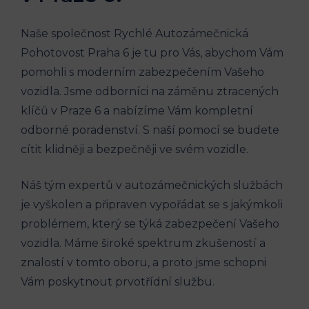
Naše společnost Rychlé Autozámečnická
Pohotovost Praha 6 je tu pro Vás, abychom Vám
pomohli ​s⁣ moderním ‌zabezpečením ‍Vašeho
vozidla. Jsme odborníci na záměnu​ ztracených
‌klíčů v Praze 6 ‍a ⁣nabízíme Vám kompletní
odborné poradenství. S naší pomocí se budete
cítit klidněji a bezpečněji ve ‌svém vozidle.
Náš tým expertů v autozámečnických​ službách
je vyškolen ⁣a ‌připraven vypořádat ⁢se s jakýmkoli​
problémem, který se týká zabezpečení Vašeho
⁤vozidla. Máme široké​ spektrum zkušeností a‍
znalostí v tomto oboru, a proto jsme schopni
Vám poskytnout prvotřídní službu.