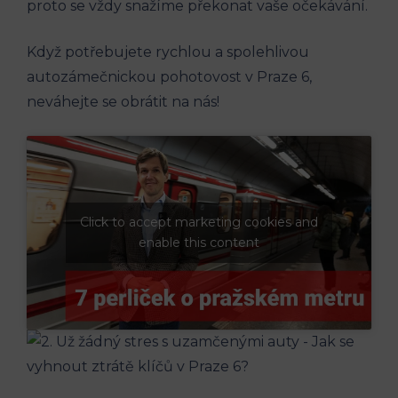
proto se vždy snažíme překonat vaše​ očekávání.
Když potřebujete⁣ rychlou a spolehlivou
autozámečnickou ⁣pohotovost v Praze⁢ 6,
neváhejte ‌se obrátit na nás!
Click to accept marketing cookies and
enable this content