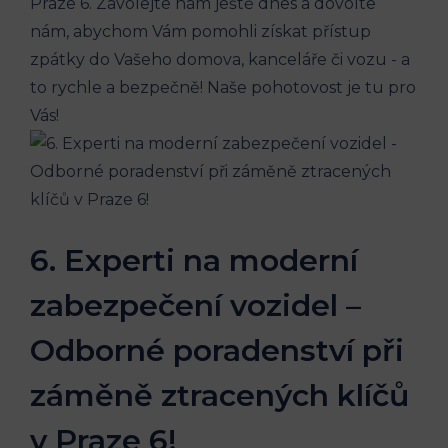
Praze⁤ 6. Zavolejte nám ještě dnes a ‍dovolte
nám, abychom Vám pomohli⁣ získat⁤ přístup
zpátky do Vašeho domova,‌ kanceláře či vozu ⁢- a
to rychle a ​bezpečně! Naše pohotovost⁤ je ‍tu pro
Vás!
6. ‌Experti na moderní
zabezpečení vozidel –
Odborné ​poradenství při
záměně ztracených⁣ klíčů
⁣v ⁣Praze 6!