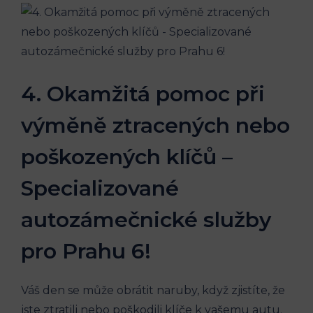
4. Okamžitá pomoc⁣ při
výměně⁣ ztracených nebo
poškozených ​klíčů –
Specializované⁣
autozámečnické služby
pro Prahu 6!
Váš ‌den‌ se‍ může obrátit naruby, když ⁣zjistíte,‍ že
‍jste ztratili nebo ⁢poškodili ‍klíče k‍ vašemu autu.