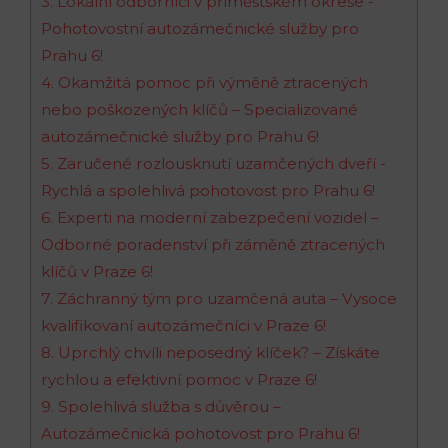
3.‍ Lokální odborníci v příměstském‍ okrese⁢ -​
Pohotovostní‍ autozámečnické služby pro
Prahu 6!
4. Okamžitá pomoc⁣ při výměně⁣ ztracených
nebo poškozených ​klíčů – Specializované⁣
autozámečnické služby pro Prahu 6!
5. Zaručené rozlousknutí uzamčených ‍dveří ​-⁣
Rychlá a spolehlivá​ pohotovost ⁣pro Prahu 6!
6. ‌Experti na moderní zabezpečení vozidel –
Odborné ​poradenství při záměně ztracených⁣
klíčů ⁣v ⁣Praze 6!
7. Záchranný tým pro uzamčená auta – Vysoce
kvalifikovaní autozámečníci v​ Praze ⁤6!
8. Uprchlý ​chvíli neposedný klíček? – Získáte
rychlou a efektivní⁢ pomoc v Praze 6!
9.⁤ Spolehlivá služba s důvěrou –
⁤Autozámečnická ⁣pohotovost pro Prahu 6!