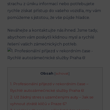
‍strachu z ⁤úniku informací nebo potřebujete
rychle získat přístup do vašeho ⁤vozidla, my vám⁢
pomůžeme s jistotou, že vše půjde ⁢hladce. ​
Neváhejte a⁢ kontaktujte‌ nás ihned. Jsme tady,
abychom⁣ vám poskytli klidnou⁣ mysl a rychlé
řešení⁣ vašich‍ zámečnických potřeb.
Obsah
[
schovat
]
1. Profesionální příjezd‌ v ⁤rekordním čase⁤ –
Rychlé autozámečnické služby Praha 6!
2. Už žádný stres s uzamčenými auty – Jak se
⁤vyhnout​ ztrátě klíčů v⁢ Praze ‍6?