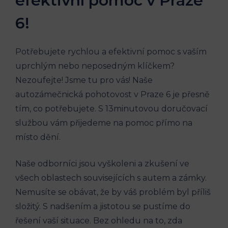
efektivní⁢ pomoc v Praze
6!
Potřebujete rychlou a efektivní pomoc ‍s vaším
uprchlým ‌nebo neposedným klíčkem?
Nezoufejte! Jsme tu pro ‌vás! Naše
autozámečnická⁤ pohotovost v Praze 6⁣ je ​přesně
⁣tím, co potřebujete. S 13minutovou doručovací
službou vám přijedeme na‌ pomoc ⁢přímo na
⁤místo dění. ⁤
Naše ⁤odborníci jsou vyškoleni ‍a zkušení ve
všech oblastech‍ souvisejících s autem a zámky.
Nemusíte ⁣se obávat, že ‌by váš problém byl příliš
složitý.​ S nadšením a jistotou ​se pustíme do
řešení vaší ​situace. Bez ohledu na to, ⁣zda⁤