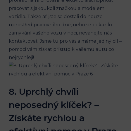
profesionální chování, efektivitu a schopnost
pracovat s jakoukoli ​značkou a modelem
vozidla. ‌Takže ať⁤ jste se dostali do nouze
uprostřed pracovního dne, nebo se pokazilo
zamykání vašeho vozu ⁣v noci, ​neváhejte nás
kontaktovat. Jsme tu pro vás a máme jediný cíl –
pomoci vám získat přístup k vašemu ​autu⁣ co
nejrychleji!
8. Uprchlý ​chvíli
neposedný klíček? –
Získáte rychlou a