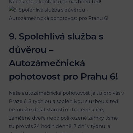
‌Nečekejte a kontaktujte nás⁢ hned teď!
9.⁤ Spolehlivá služba s
důvěrou –
⁤Autozámečnická
⁣pohotovost pro Prahu 6!
Naše autozámečnická pohotovost ⁣je tu pro ⁣vás ​v
Praze 6. ‍S rychlou⁣ a spolehlivou službou ⁤si teď
‍nemusíte⁢ dělat starosti o ztracené klíče,
zamčené dveře nebo⁤ poškozené ⁤zámky. Jsme​
tu ‍pro vás​ 24 hodin​ denně, ⁤7 ⁣dní ‍v ⁤týdnu,‍ a