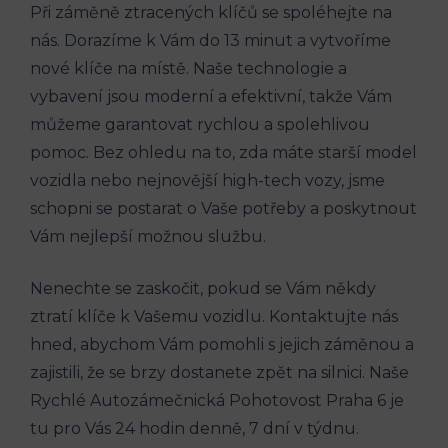
Při záměně ztracených klíčů se‍ spoléhejte na
nás. Dorazíme k Vám⁤ do 13 minut a vytvoříme
nové klíče na⁢ místě. Naše technologie a‌
vybavení‍ jsou moderní a efektivní, takže‍ Vám
můžeme garantovat rychlou⁣ a⁢ spolehlivou
pomoc. Bez ohledu na ‌to, zda máte starší model
vozidla nebo ‌nejnovější⁤ high-tech ‌vozy, jsme
schopni ‍se postarat ‌o Vaše potřeby a poskytnout
Vám nejlepší možnou službu.
Nenechte se zaskočit, pokud se‍ Vám někdy​
ztratí ⁣klíče k Vašemu ⁤vozidlu. Kontaktujte nás ​
hned, ​abychom Vám pomohli s jejich záměnou a
zajistili,⁢ že se ‌brzy dostanete ‍zpět na silnici. Naše
Rychlé ⁢Autozámečnická Pohotovost Praha ‍6 ‍je
tu⁣ pro⁤ Vás​ 24 hodin⁣ denně, 7⁢ dní ⁣v týdnu.