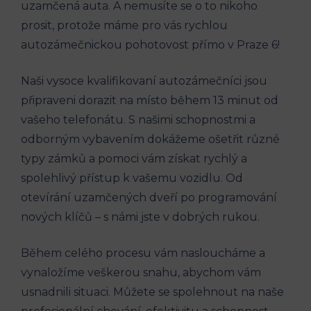
uzamčená ⁤auta. A nemusíte se‍ o⁣ to nikoho
prosit, protože máme pro ‍vás rychlou
autozámečnickou pohotovost přímo v Praze ⁢6!
Naši vysoce kvalifikovaní autozámečníci jsou
připraveni dorazit​ na místo ‍během‍ 13 minut ‌od
vašeho ‍telefonátu. S‍ našimi schopnostmi a
odborným vybavením dokážeme ošetřit​ různé
typy zámků ​a pomoci ⁣vám získat rychlý a
spolehlivý přístup k vašemu vozidlu. Od ​
otevírání uzamčených dveří po programování‌
nových klíčů⁢ – s námi jste v dobrých rukou.
Během celého procesu vám nasloucháme a
‌vynaložíme veškerou snahu, ‍abychom ⁢vám
usnadnili ​situaci. Můžete se spolehnout na naše