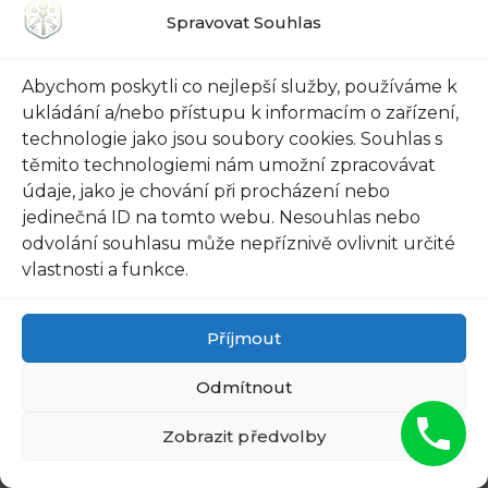
Spravovat Souhlas
Nonstop
Nejrychlejší
Autozámečnická
Autozámečnická
Pohotovost Praha
Pohotovost Praha
Abychom poskytli co nejlepší služby, používáme k
3 -…
10 -…
ukládání a/nebo přístupu k informacím o zařízení,
technologie jako jsou soubory cookies. Souhlas s
těmito technologiemi nám umožní zpracovávat
údaje, jako je chování při procházení nebo
Rychlé
Nejrychlejší
jedinečná ID na tomto webu. Nesouhlas nebo
Autozámečnická
Autozámečnická
odvolání souhlasu může nepříznivě ovlivnit určité
Pohotovost Praha
Pohotovost Praha
vlastnosti a funkce.
12 - Dorazíme…
4 -…
Příjmout
Odmítnout
Nejlepší
Nonstop
Autozámečnická
Autozámečnická
Zobrazit předvolby
Pohotovost Praha
Pohotovost Praha
8 -…
21 -…