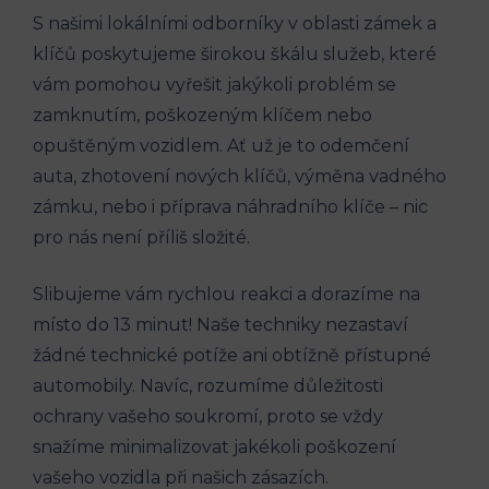
S našimi​ lokálními odborníky v oblasti⁤ zámek a
klíčů poskytujeme‌ širokou škálu‌ služeb, které
vám ​pomohou vyřešit jakýkoli problém se
‍zamknutím, ‍poškozeným klíčem nebo
opuštěným vozidlem.⁣ Ať už je to odemčení
auta, zhotovení​ nových ⁢klíčů, výměna vadného
zámku, nebo i příprava náhradního klíče – nic
pro nás není​ příliš ⁢složité.
Slibujeme vám ‌rychlou reakci a dorazíme na
⁣místo do 13 minut! Naše techniky nezastaví
žádné⁤ technické ⁣potíže ani obtížně přístupné
‌automobily. Navíc, rozumíme ​důležitosti
ochrany vašeho soukromí,‍ proto se vždy
⁤snažíme⁢ minimalizovat‍ jakékoli poškození
vašeho vozidla ⁢při ​našich zásazích.