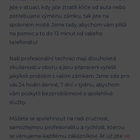
jste v situaci, ‍kdy‌ jste ​ztratili klíče od auta nebo
potřebujete výměnu zámku, tak jste na⁤
správném⁤ místě. Jsme tady, ‌abychom vám přišli
na pomoc ⁢a to ‌do ⁢13 minut od vašeho​
telefonátu!
Naši profesionální ⁢technici mají dlouholeté​
zkušenosti‍ v‍ oboru a jsou připraveni vyřešit
jakýkoli problém s vaším ‌zámkem. Jsme zde pro⁢
vás 24 hodin denně, ‌7 dní‍ v‍ týdnu,​ abychom
vám poskytli bezproblémové a⁢ spolehlivé
služby.
Můžete se spolehnout na ⁢naši zručnost,
samozřejmou profesionalitu a rychlost, kterou
se⁢ věnujeme každému ⁣zákazníkovi. Ať už jste
ve