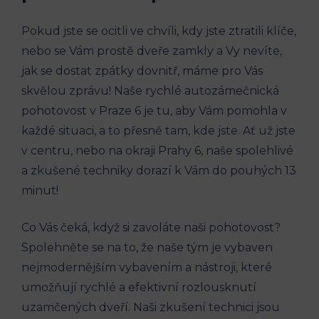
Pokud​ jste se ocitli ve chvíli, ‌kdy jste ‌ztratili klíče,
nebo‌ se Vám prostě dveře zamkly a Vy‌ nevíte,
jak se dostat zpátky‍ dovnitř, máme ‌pro Vás
skvělou zprávu! Naše rychlé autozámečnická
pohotovost ‍v Praze ⁣6 je tu, ​aby⁣ Vám‍ pomohla⁤ v ​
každé‍ situaci, a to přesně tam,⁤ kde jste. Ať ​už jste
v centru, nebo na okraji Prahy 6, ⁢naše spolehlivé
a⁣ zkušené techniky dorazí k Vám do pouhých ​13
minut!
Co Vás‍ čeká, ⁣když ‌si zavoláte naši pohotovost?
Spolehněte se na ⁣to, že naše tým je vybaven
nejmodernějším⁣ vybavením a nástroji, které
umožňují rychlé a efektivní‍ rozlousknutí
uzamčených‍ dveří. Naši⁣ zkušení ⁢technici jsou