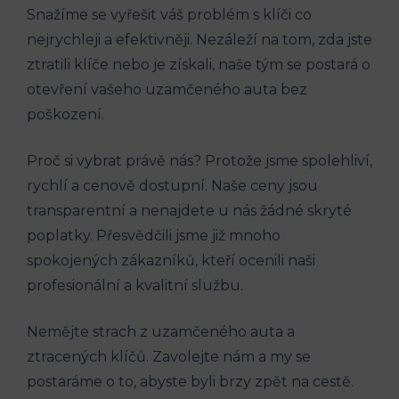
Snažíme se vyřešit váš problém s ​klíči co
nejrychleji a efektivněji. ​Nezáleží na tom, ​zda jste
​ztratili klíče ​nebo je získali,​ naše tým se postará o
otevření vašeho uzamčeného​ auta bez
poškození.
Proč ​si ⁣vybrat právě nás? Protože jsme spolehliví,
‍rychlí⁢ a ⁤cenově dostupní. Naše‍ ceny⁢ jsou
transparentní a nenajdete u⁣ nás⁣ žádné skryté
‍poplatky. Přesvědčili ⁤jsme ​již mnoho
spokojených zákazníků,⁢ kteří ocenili⁤ naši
profesionální a kvalitní⁣ službu.
Nemějte strach z uzamčeného auta a
ztracených klíčů. Zavolejte nám a ‍my se
postaráme o to,​ abyste byli brzy‌ zpět na cestě.