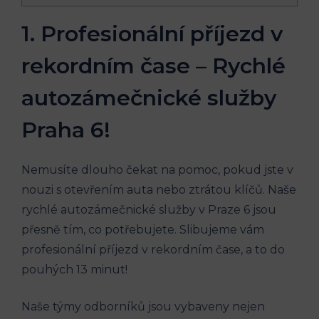
1. Profesionální příjezd‌ v
⁤rekordním čase⁤ – Rychlé
autozámečnické služby
Praha 6!
Nemusíte dlouho​ čekat na pomoc, pokud⁣ jste v
nouzi s otevřením auta ‍nebo ztrátou klíčů. ⁣Naše⁤
rychlé‌ autozámečnické služby v Praze 6 jsou
‍přesně ⁣tím,​ co potřebujete. Slibujeme vám
profesionální příjezd v rekordním⁣ čase, a to do
pouhých 13 minut!
Naše ⁣týmy ⁤odborníků jsou ⁤vybaveny nejen