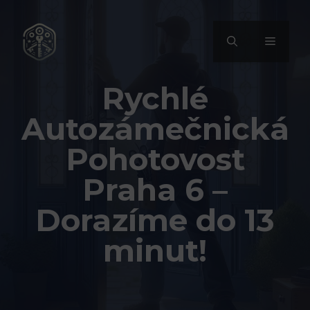
Přeskočit
na
MENU
obsah
Rychlé
Autozámečnická
Pohotovost
Praha 6 –
Dorazíme do 13
minut!