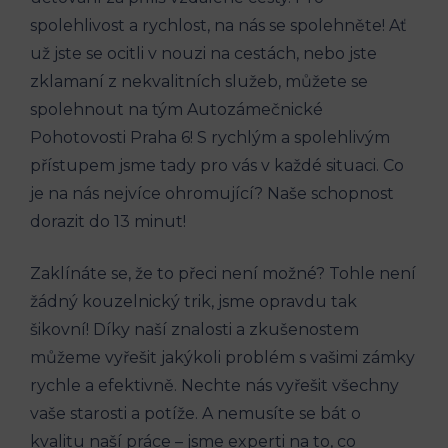
spolehlivost a rychlost, na nás se⁢ spolehněte!‌ Ať
už jste se ‌ocitli v⁤ nouzi⁤ na cestách,​ nebo jste
zklamaní z nekvalitních služeb, můžete se‍
spolehnout⁣ na tým Autozámečnické
Pohotovosti Praha 6! S rychlým a spolehlivým
přístupem jsme ‍tady pro​ vás ⁣v každé situaci. Co ​
je na nás nejvíce ‍ohromující? Naše ‌schopnost
dorazit do​ 13 minut!
Zaklínáte ⁤se, ‌že to přeci není možné? Tohle není
žádný kouzelnický⁣ trik, ​jsme⁤ opravdu tak
šikovní! Díky naší znalosti​ a zkušenostem
⁤můžeme vyřešit jakýkoli⁣ problém s ​vašimi zámky
rychle a efektivně. Nechte nás vyřešit‌ všechny⁤
vaše starosti a potíže. A ⁤nemusíte se ‍bát⁢ o⁤
kvalitu ‍naší práce‌ – jsme experti na to, co