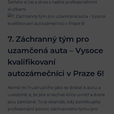
Šetřete⁣ si​ čas a ⁤stres‍ s našimi profesionálními
službami.
7. Záchranný tým pro
uzamčená auta – Vysoce
kvalifikovaní
autozámečníci v​ Praze ⁤6!
Nemá⁣ nic⁢ frustrujícího jako ⁢se dostat k autu a
uvědomit⁤ si, že ​jste si nechali klíče ⁤uvnitř a dveře
jsou ⁢zamčené. To je okamžik, kdy potřebujete
profesionální pomoc záchranného ‍týmu ⁣pro ​