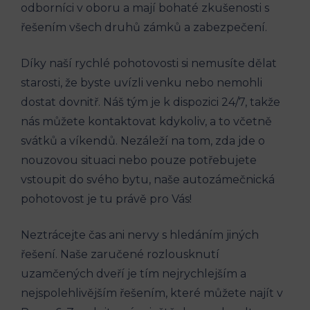
odborníci ‌v oboru a mají bohaté ​zkušenosti ⁣s
řešením⁢ všech ⁣druhů zámků a zabezpečení.
Díky naší ​rychlé ‍pohotovosti si nemusíte dělat
starosti, že byste ⁢uvízli venku nebo nemohli
‍dostat dovnitř.⁢ Náš tým je k dispozici 24/7, takže‍
nás můžete kontaktovat kdykoliv,​ a to ‌včetně
svátků‌ a ​víkendů. Nezáleží na‍ tom,⁣ zda jde‍ o
nouzovou situaci ‍nebo pouze ​potřebujete
⁤vstoupit do‍ svého bytu, naše autozámečnická
pohotovost je tu ‌právě ⁤pro Vás!
Neztrácejte čas ani nervy s ⁤hledáním jiných
řešení. Naše zaručené‍ rozlousknutí
uzamčených dveří je tím nejrychlejším a
nejspolehlivějším řešením, které můžete najít v