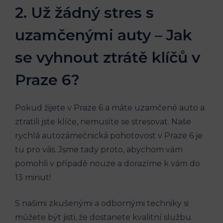
2. Už žádný stres s
uzamčenými auty – Jak
se ⁤vyhnout​ ztrátě klíčů v⁢
Praze ‍6?
Pokud⁢ žijete v‍ Praze 6⁤ a ⁢máte uzamčené auto a​
ztratili⁣ jste klíče, ‍nemusíte ‍se‍ stresovat. Naše⁢
rychlá ⁣autozámečnická pohotovost v Praze 6 je
tu​ pro vás. Jsme‌ tady proto, abychom vám
pomohli v případě⁣ nouze​ a dorazíme k‌ vám⁣ do
⁢13⁤ minut!
S našimi ⁤zkušenými a odbornými​ techniky si
můžete být jisti, že dostanete kvalitní službu.