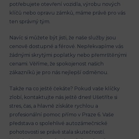
potřebujete⁣ otevření‍ vozidla, výrobu ‍nových
klíčů nebo opravu zámků, máme⁢ právě pro vás⁣
ten správný ⁢tým.
Navíc si můžete být jisti, že naše služby jsou
cenově dostupné ⁢a ⁢férové. Nepřekvapíme vás⁢
žádnými ⁢skrytými​ poplatky nebo ‍přemrštěnými ​
cenami. Věříme, ⁣že spokojenost​ našich
zákazníků je pro nás ⁢nejlepší odměnou.
Takže ‍na co‌ ještě⁤ čekáte?‌ Pokud vaše klíčky
zlobí, kontaktujte nás ještě dnes! Ušetříte si
stres, čas, a‍ hlavně získáte rychlou a
profesionální⁣ pomoc přímo v Praze 6. Vaše
představa o‌ spolehlivé autozámečnické
pohotovosti se právě stala skutečností.