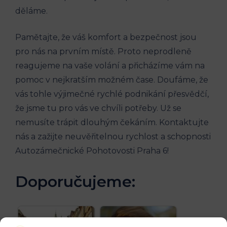
děláme.
Pamětajte, že váš komfort⁣ a bezpečnost jsou
pro nás na prvním‌ místě. Proto ⁤neprodleně
reagujeme na vaše volání ‌a⁤ přicházíme‍ vám na⁤
pomoc v nejkratším ⁣možném⁣ čase. Doufáme, že
vás tohle ‍výjimečné rychlé podnikání přesvědčí,
že jsme tu pro vás ve⁣ chvíli​ potřeby. Už se
nemusíte trápit dlouhým čekáním. Kontaktujte
nás‌ a zažijte neuvěřitelnou‌ rychlost a schopnosti
Autozámečnické⁣ Pohotovosti Praha 6!
Doporučujeme: