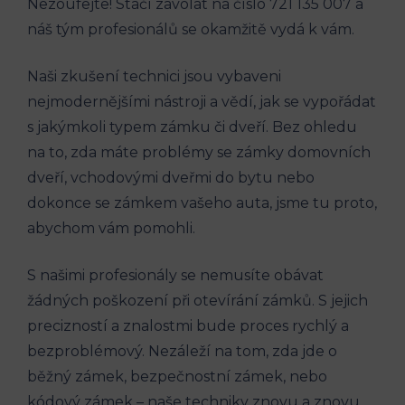
Nezoufejte! Stačí zavolat na číslo 721 135 007 a
náš tým profesionálů se okamžitě vydá k vám.
Naši zkušení technici jsou vybaveni
nejmodernějšími nástroji a vědí, jak se vypořádat
s jakýmkoli typem zámku či dveří. Bez ohledu
na to, zda máte problémy se zámky domovních
dveří, vchodovými dveřmi do bytu nebo
dokonce se zámkem vašeho auta, jsme tu proto,
abychom vám pomohli.
S našimi profesionály se nemusíte obávat
žádných poškození při otevírání zámků. S jejich
precizností a znalostmi bude proces rychlý a
bezproblémový. Nezáleží na tom, zda jde o
běžný zámek, bezpečnostní zámek, nebo
kódový zámek – naše techniky znovu a znovu