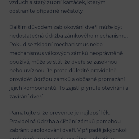
vzduch a starý zubní kartáček, kterým
odstraníte případné nečistoty.
Dalším důvodem zablokování dveří může být
nedostatečná údržba zámkového mechanismu.
Pokud se zkladní mechanismus nebo
mechanismus válcových zámků neoprávněně
používá, může se stát, že dveře se zaseknou
nebo uvíznou. Je proto důležité pravidelně
provádět údržbu zámků a občasné promazání
jejich komponentů. To zajistí plynulé otevírání a
zavírání dveří.
Pamatujte si, že prevence je nejlepší lék.
Pravidelná údržba a čištění zámků pomohou
zabránit zablokování dveří. V případě jakýchkoli
problémů se vám však neváhejte obrátit na