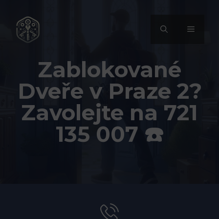
Přeskočit
na
MENU
obsah
Zablokované
Dveře v Praze 2?
Zavolejte na 721
135 007 ☎️