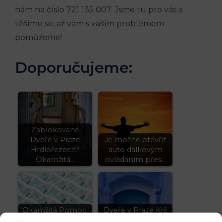
nám na číslo 721 135 007. Jsme tu pro vás a
těšíme se, až vám s vaším problémem
pomůžeme!
Doporučujeme:
Zablokované
Dveře v Praze
Je možné otevřít
Hrdlořezech?
auto dálkovým
Okamžitá…
ovládáním přes…
Okamžitá Pomoc:
Dveře v Praze Krč
Zablokované
Zablokované?