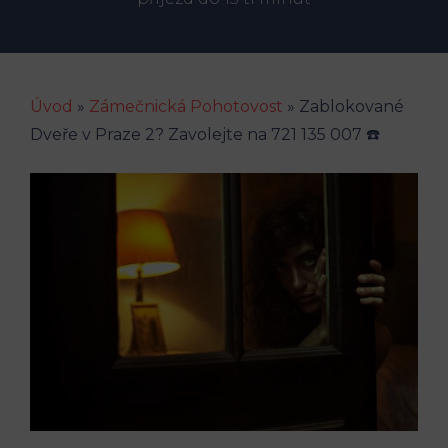
Úvod
»
Zámečnická Pohotovost
»
Zablokované
Dveře v Praze 2? Zavolejte na 721 135 007 ☎️