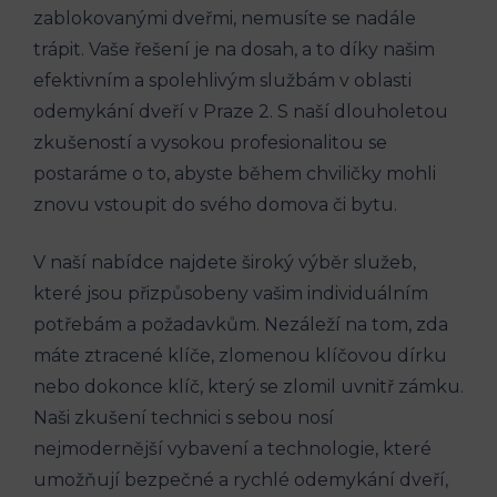
zablokovanými dveřmi, nemusíte se nadále
trápit. Vaše řešení je na dosah, a to díky našim
efektivním a spolehlivým službám v oblasti
odemykání dveří v Praze 2. S naší dlouholetou
zkušeností a vysokou profesionalitou se
postaráme o to, abyste během chviličky mohli
znovu vstoupit do svého domova či bytu.
V naší nabídce najdete široký výběr služeb,
které jsou přizpůsobeny vašim individuálním
potřebám a požadavkům. Nezáleží na tom, zda
máte ztracené klíče, zlomenou klíčovou dírku
nebo dokonce klíč, který se zlomil uvnitř zámku.
Naši zkušení technici s sebou nosí
nejmodernější vybavení a technologie, které
umožňují bezpečné a rychlé odemykání dveří,