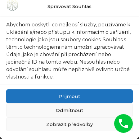
Dveře v Praze 3 -
Kontaktujte 722 135
Spravovat Souhlas
Volání…
007 ☎️
Abychom poskytli co nejlepší služby, používáme k
ukládání a/nebo přístupu k informacím o zařízení,
Zablokované
technologie jako jsou soubory cookies. Souhlas s
Zablokované
Dveře v Praze
těmito technologiemi nám umožní zpracovávat
Dveře v Praze
Řepích? Rychlá
údaje, jako je chování při procházení nebo
Malešicích?
Reakce do 13
Kontaktujte…
Minut!
jedinečná ID na tomto webu. Nesouhlas nebo
odvolání souhlasu může nepříznivě ovlivnit určité
vlastnosti a funkce.
Příjmout
Odmítnout
Zobrazit předvolby