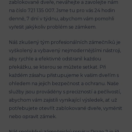
zablokované dveře, neváhejte a zavolejte nám
na číslo 721 135 007. Jsme tu pro vás 24 hodin
denně, 7 dní v týdnu, abychom vám pomohli
vyřešit jakýkoliv problém se zámkem.
Náš zkušený tým profesionálních zámečníků je
vyškolený a vybavený nejmodernějšími nástroji,
aby rychle a efektivně odstranil každou
překážku, se kterou se můžete setkat. Při
každém zásahu přistupujeme k vašim dveřím s
ohledem na jejich bezpečnost a ochranu. Naše
služby jsou prováděny s precizností a pečlivostí,
abychom vám zajistili vynikající výsledek, ať už
potřebujete otevřít zablokované dveře, vyměnit
nebo opravit zámek.
Náš spolehlivý zámečnický servis v Praze 2 je již