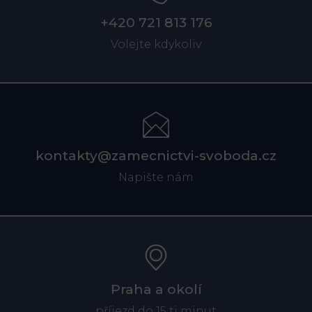
+420 721 813 176
Volejte kdykoliv
kontakty@zamecnictvi-svoboda.cz
Napište nám
Praha a okolí
příjezd do 15 ti minut