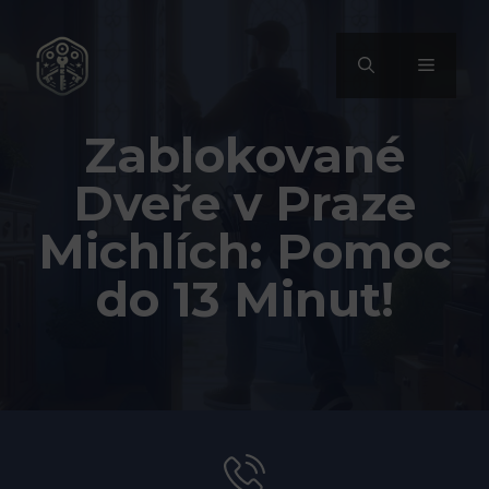
Přeskočit
na
MENU
obsah
Zablokované
Dveře v Praze
Michlích: Pomoc
do 13 Minut!