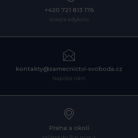
+420 721 813 176
Volejte kdykoliv
kontakty@zamecnictvi-svoboda.cz
Napište nám
Praha a okolí
příjezd do 15 ti minut