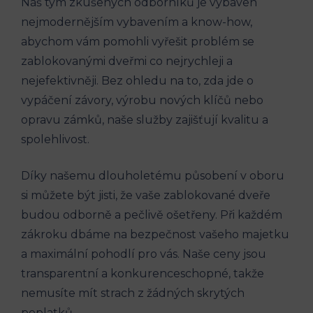
Náš tým zkušených odborníků je vybaven
nejmodernějším vybavením a know-how,
abychom vám pomohli vyřešit problém se
zablokovanými dveřmi co nejrychleji a
nejefektivněji. Bez ohledu na to, zda jde o
vypáčení závory, výrobu nových klíčů nebo
opravu zámků, naše služby zajišťují kvalitu a
spolehlivost.
Díky našemu dlouholetému působení v oboru
si můžete být jisti, že vaše zablokované dveře
budou odborně a pečlivě ošetřeny. Při každém
zákroku dbáme na bezpečnost vašeho majetku
a maximální pohodlí pro vás. Naše ceny jsou
transparentní a konkurenceschopné, takže
nemusíte mít strach z žádných skrytých
poplatků.