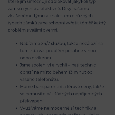
které jim umožňují odblokovat jakýkoli typ
zámku rychle a efektivně. Díky našemu
zkušenému týmu a znalostem o různých
typech zámků jsme schopni vyřešit téměř každý
problém s vašimi dveřmi.
Nabízíme 24/7 službu, takže nezáleží na
tom, zda vás problém postihne v noci
nebo o víkendu.
Jsme spolehliví a rychlí – naši technici
dorazí na místo během 13 minut od
vašeho telefonátu.
Máme transparentní a férové ceny, takže
se nemusíte bát žádných nepříjemných
překvapení.
Využíváme nejmodernější techniky a