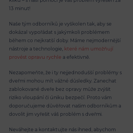
kliku – s naší pomocí je váš problém vyřešen za
13 minut!
Naše tým odborníků je vyškolen tak, aby se
dokázal vypořádat s jakýmkoli problémem
během co nejkratší doby. Máme nejmodernější
nástroje a technologie,
které nám umožňují
provést opravu rychle
a efektivně.
Nezapomeňte, že i ty nejjednodušší problémy s
dveřmi mohou mít vážné důsledky. Zanechat
zablokované dveře bez opravy může zvýšit
riziko vloupání či úniku bezpečí. Proto vám
doporučujeme důvěřovat našim odborníkům a
dovolit jim vyřešit váš problém s dveřmi.
Neváhejte a kontaktujte nás ihned, abychom