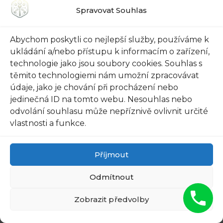
otevření dveří bez poškození.
Spravovat Souhlas
Takže v případě, že se objevíte před svými
Abychom poskytli co nejlepší služby, používáme k
zablokovanými dveřmi, nezoufejte! Stačí
ukládání a/nebo přístupu k informacím o zařízení,
kontaktovat Praha Michlích a během chvíle
technologie jako jsou soubory cookies. Souhlas s
budete zpátky uvnitř svého příjemného
těmito technologiemi nám umožní zpracovávat
útočiště. Už žádné obavy, už žádné stresování se
údaje, jako je chování při procházení nebo
jedinečná ID na tomto webu. Nesouhlas nebo
nad ztracenými klíči. Věřte dovednostem týmu
odvolání souhlasu může nepříznivě ovlivnit určité
Praha Michlích a připravte se na rychlé a
vlastnosti a funkce.
profesionální řešení vašeho problému se
zablokovanými dveřmi.
Příjmout
Doporučujeme:
Odmítnout
Zobrazit předvolby