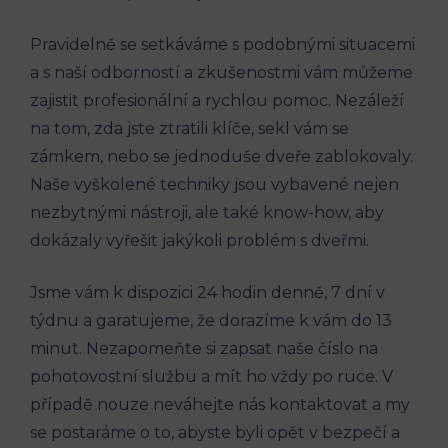
Pravidelně se setkáváme s podobnými situacemi
a s naší odborností a zkušenostmi vám můžeme
zajistit profesionální a rychlou pomoc. Nezáleží
na tom, zda jste ztratili klíče, sekl vám se
zámkem, nebo se jednoduše dveře zablokovaly.
Naše vyškolené techniky jsou vybavené nejen
nezbytnými nástroji, ale také know-how, aby
dokázaly vyřešit jakýkoli problém s dveřmi.
Jsme vám k dispozici 24 hodin denně, 7 dní v
týdnu a garatujeme, že dorazíme k vám do 13
minut. Nezapomeňte si zapsat naše číslo na
pohotovostní službu a mít ho vždy po ruce. V
případě nouze neváhejte nás kontaktovat a my
se postaráme o to, abyste byli opět v bezpečí a