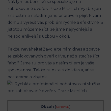
Náš tým odborníků se specializuje na
zablokované dveře v Praze Michlích. Vyzbrojeni
znalostmi a nářadím jsme připraveni přijít k vám
domů a vyřešit váš problém rychle a efektivně. S
jistotou můžeme říct, že jsme nejrychlejší a
nejspolehlivější službou v okolí.
Takže, neváhejte! Zavolejte nám dnes a zbavte
se zablokovaných dveří dříve, než si stačíte říct
"ahoj"! Jsme tu pro vás a naším cílem je vaše
spokojenost. Takže zalezte si do křesla, ať se
postaráme o zbytek!
Obsah
[
schovat
]