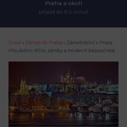
Praha a okolí
příjezd do 15 ti minut
Úvod
»
Zámečnik Praha
»
Zámečnictví v Praze
Hloubětín: Klíče, zámky a moderní bezpečnost