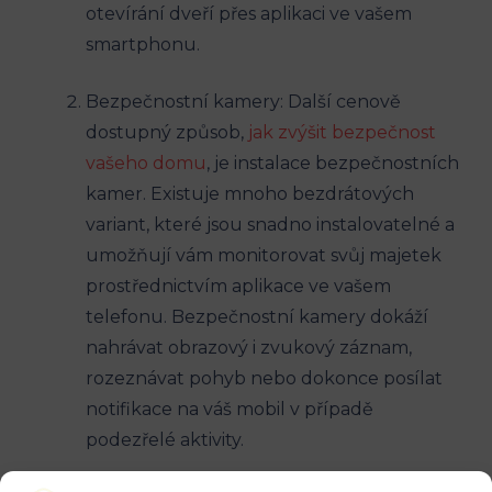
otevírání dveří přes aplikaci ve vašem
smartphonu.
Bezpečnostní kamery: Další cenově
dostupný způsob,
jak zvýšit bezpečnost
vašeho domu
, je instalace bezpečnostních
kamer. Existuje mnoho bezdrátových
variant, které jsou snadno instalovatelné a
umožňují vám monitorovat svůj majetek
prostřednictvím aplikace ve vašem
telefonu. Bezpečnostní kamery dokáží
nahrávat obrazový i zvukový záznam,
rozeznávat pohyb nebo dokonce posílat
notifikace na váš mobil v případě
podezřelé aktivity.