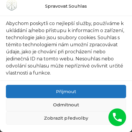
Zámečnické služby: Pokud si nechcete se
Spravovat Souhlas
zabezpečením svého domu lámat hlavu
sami, vyhledání kvalitního zámečníka je
Abychom poskytli co nejlepší služby, používáme k
klíčové. Zkušený zámečník vám může
ukládání a/nebo přístupu k informacím o zařízení,
pomoci s výběrem adekvátního
technologie jako jsou soubory cookies. Souhlas s
zámkového systému a jeho profesionální
těmito technologiemi nám umožní zpracovávat
instalací. Díky jejich know-how a
údaje, jako je chování při procházení nebo
jedinečná ID na tomto webu. Nesouhlas nebo
odbornosti budete mít jistotu, že váš
odvolání souhlasu může nepříznivě ovlivnit určité
domov bude skutečně bezpečný.
vlastnosti a funkce.
Zámečnictví v Praze Hloubětín je tu pro vás,
abyste si užili klid ve svém domově za
Příjmout
bezpečnou a dostupnou cenu. Využijte našich
Odmítnout
tipů na zámkové systémy a jejich instalaci a dejte
si pozor na svou vlastní bezpečnost. Vaše rodina
Zobrazit předvolby
si to zaslouží! Tohle bylo pár zajímavých insightů