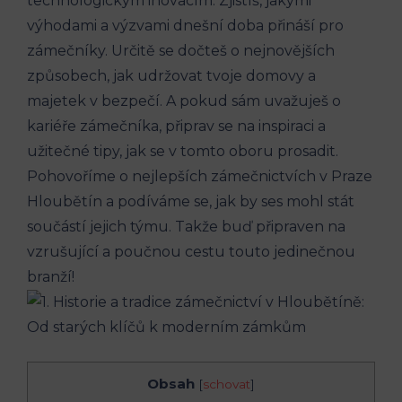
technologickým inovacím. Zjistíš, jakými
výhodami a výzvami dnešní doba přináší pro
zámečníky. Určitě se dočteš o nejnovějších
způsobech, jak udržovat tvoje domovy a
majetek v bezpečí. A pokud sám uvažuješ o
kariéře zámečníka, připrav se na inspiraci a
užitečné tipy, jak se v tomto oboru prosadit.
Pohovoříme o nejlepších zámečnictvích v Praze
Hloubětín a podíváme se, jak by ses mohl stát
součástí jejich týmu. Takže buď připraven na
vzrušující a poučnou cestu touto jedinečnou
branží!
Obsah
[
schovat
]