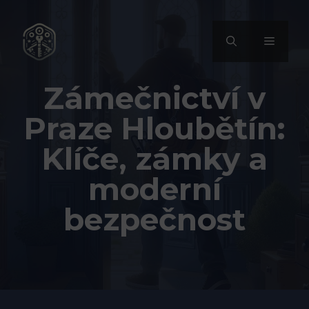
Přeskočit
na
MENU
obsah
Zámečnictví v
Praze Hloubětín:
Klíče, zámky a
moderní
bezpečnost