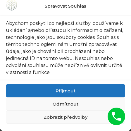
Spravovat Souhlas
udržitelnost: Ochrana
Abychom poskytli co nejlepší služby, používáme k
životního prostředí při
ukládání a/nebo přístupu k informacím o zařízení,
zabezpečení vašeho
technologie jako jsou soubory cookies. Souhlas s
těmito technologiemi nám umožní zpracovávat
domova a podnikání
údaje, jako je chování při procházení nebo
jedinečná ID na tomto webu. Nesouhlas nebo
odvolání souhlasu může nepříznivě ovlivnit určité
Hledáte zámečnictví v Praze Starém Městě,
vlastnosti a funkce.
které kombinuje tradiční řemeslo se moderními
bezpečnostními technologiemi? Tak jste na
Příjmout
správném místě! Naše zámečnictví je
synonymem pro kvalitu, spolehlivost a inovace. A
Odmítnout
to vše s důrazem na ochranu životního
Zobrazit předvolby
prostředí.