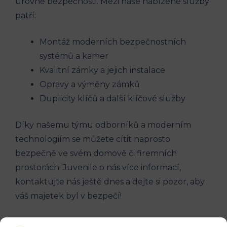
úrovně bezpečnosti. Mezi naše nabízené služby
patří:
Montáž moderních bezpečnostních
systémů a kamer
Kvalitní zámky a jejich instalace
Opravy a výměny zámků
Duplicity klíčů a další klíčové služby
Díky našemu týmu odborníků a moderním
technologiím se můžete cítit naprosto
bezpečně ve svém domově či firemních
prostorách. Juvenile o nás více informací,
kontaktujte nás ještě dnes a dejte si pozor, aby
váš majetek byl v bezpečí!
9. Moderní zámečnictví a