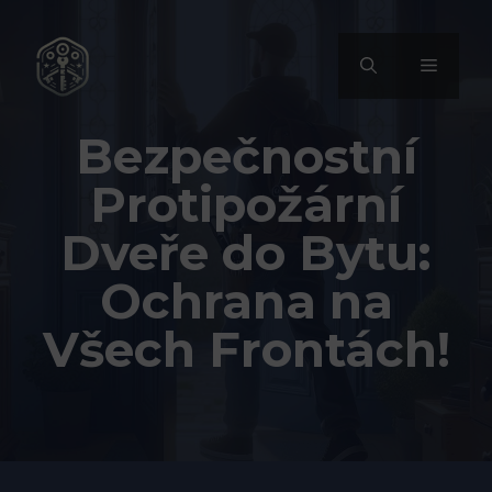
Přeskočit
na
MENU
obsah
Bezpečnostní
Protipožární
Dveře do Bytu:
Ochrana na
Všech Frontách!