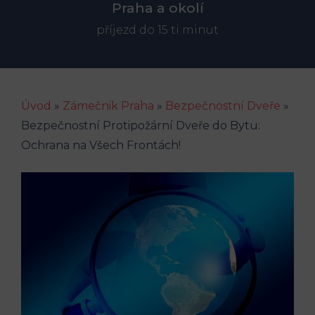
Praha a okolí
příjezd do 15 ti minut
Úvod
»
Zámečnik Praha
»
Bezpečnostní Dveře
»
Bezpečnostní Protipožární Dveře do Bytu:
Ochrana na Všech Frontách!