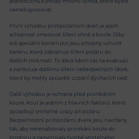
jednoduchá a přináší mnoho výhod, které byste
neměli ignorovat.
První výhodou protipožárních dveří je jejich
schopnost omezovat šíření ohně a kouře. Díky
své speciální konstrukci jsou schopny vytvořit
bariéru, která zabraňuje šíření požáru do
dalších místností. To dává lidem čas na evakuaci
a zamezuje dalšímu šíření nebezpečných látek,
které by mohly způsobit ucpání dýchacích cest.
Další výhodou je ochrana před pronikáním
kouře. Kouř je jedním z hlavních faktorů, které
způsobují smrtelné úrazy při požáru.
Bezpečnostní protipožární dveře jsou navrženy
tak, aby minimalizovaly pronikání kouře do
prostoru a zamezovaly tvorbě smrtelného