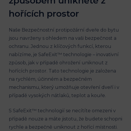
způsobem unikněte z
hořících prostor
Naše Bezpečnostní protipožární dveře do bytu
jsou navrženy s ohledem na vaši bezpečnost a
ochranu. Jednou z klíčových funkcí, kterou
nabízíme, je SafeExit™ technologie – inovativní
způsob, jak v případě ohrožení uniknout z
hořících prostor. Tato technologie je založena
na rychlém, účinném a bezpečném
mechanismu, který umožňuje otevření dveří i v
případě vysokých nátlaků, teplot a kouře.
S SafeExit™ technologií se necítíte omezeni v
případě nouze a máte jistotu, že budete schopni
rychle a bezpečně uniknout z hořící místnosti.