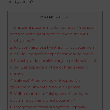
Obsah
[
schovat
]
1. Ohrožení požárem v domácnosti: Proč jsou
bezpečnostní protipožární dveře do bytu
nezbytností?
2. Klíčové vlastnosti kvalitních protipožárních
dveří: Jak podpoří bezpečnost vašeho bytu?
3. Investujte do certifikovaných protipožárních
dveří: Zabezpečte si klid a ochranu vašeho
domova
4. SafeExit™ technologie: Bezpečným
způsobem unikněte z hořících prostor
5. Volba materiálu: Jaký typ dveří poskytne
optimální ochranu před požárem?
6. Integrované těsnění a systém ucpávky: