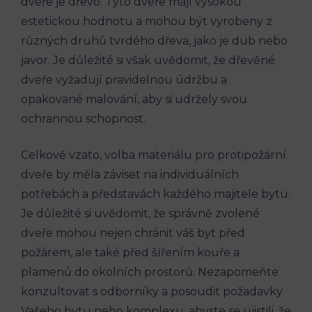
dveře je dřevo. Tyto dveře mají vysokou
estetickou hodnotu a mohou být vyrobeny z
různých druhů tvrdého dřeva, jako je dub nebo
javor. Je důležité si však uvědomit, že dřevěné
dveře vyžadují pravidelnou údržbu a
opakované malování, aby si udržely svou
ochrannou schopnost.
Celkově vzato, volba materiálu pro protipožární
dveře by měla záviset na individuálních
potřebách a představách každého majitele bytu.
Je důležité si uvědomit, že správně zvolené
dveře mohou nejen chránit váš byt před
požárem, ale také před šířením kouře a
plamenů do okolních prostorů. Nezapomeňte
konzultovat s odborníky a posoudit požadavky
Vašeho bytu nebo komplexu, abyste se ujistili, že