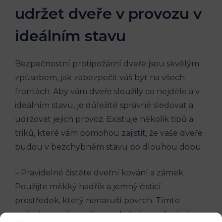
udržet dveře v provozu v
ideálním stavu
Bezpečnostní protipožární dveře jsou skvělým
způsobem, jak zabezpečit váš byt na všech
frontách. Aby vám dveře sloužily co nejdéle a v
ideálním stavu, je důležité správně sledovat a
udržovat jejich provoz. Existuje několik tipů a
triků, které vám pomohou zajistit, že vaše dveře
budou v bezchybném stavu po dlouhou dobu.
– Pravidelně čistěte dveřní kování a zámek.
Použijte měkký hadřík a jemný čisticí
prostředek, který nenaruší povrch. Tímto
způsobem odstraníte prach, špínu nebo jiné