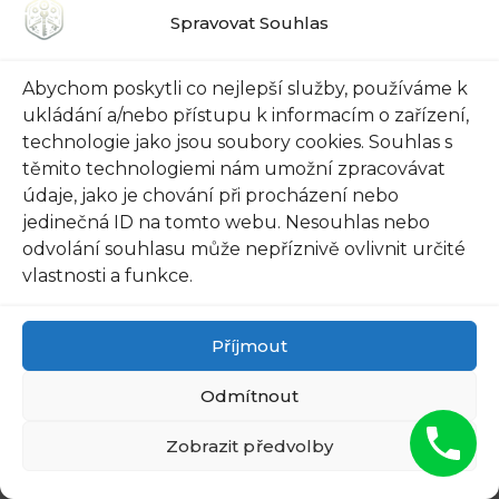
nečistoty, které by mohly ovlivnit plynulé
Spravovat Souhlas
otevírání a zavírání dveří.
Abychom poskytli co nejlepší služby, používáme k
– Důkladně si prohlédněte těsnění dveří. Jestliže
ukládání a/nebo přístupu k informacím o zařízení,
zjistíte poškození, praskliny nebo jiné problémy,
technologie jako jsou soubory cookies. Souhlas s
je důležité je ihned opravit. Špatně fungující
těmito technologiemi nám umožní zpracovávat
údaje, jako je chování při procházení nebo
těsnění může povolit proudění vzduchu, což
jedinečná ID na tomto webu. Nesouhlas nebo
může snížit účinnost dveří a zvýšit riziko
odvolání souhlasu může nepříznivě ovlivnit určité
povodně nebo proniknutí kouře v případě
vlastnosti a funkce.
požáru.
Příjmout
– Pravidelně kontrolujte a měřte tloušťku
dveřního pláště. Je důležité, aby plášť zůstal v
Odmítnout
souladu s požadavky na bezpečnostní
protipožární dveře. Pokud zjistíte, že tloušťka je
Zobrazit předvolby
nadměrně snížena, je možné, že dveře již