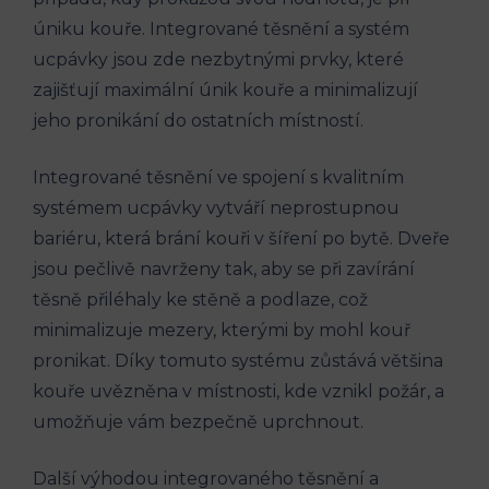
úniku kouře. Integrované těsnění a systém
ucpávky jsou zde nezbytnými prvky, které
zajišťují maximální únik kouře a minimalizují
jeho pronikání do ostatních místností.
Integrované těsnění ve spojení s kvalitním
systémem ucpávky vytváří neprostupnou
bariéru, která brání kouři v šíření po bytě. Dveře
jsou pečlivě navrženy tak, aby se při zavírání
těsně přiléhaly ke stěně a podlaze, což
minimalizuje mezery, kterými by mohl kouř
pronikat. Díky tomuto systému zůstává většina
kouře uvězněna v místnosti, kde vznikl požár, a
umožňuje vám bezpečně uprchnout.
Další výhodou integrovaného těsnění a