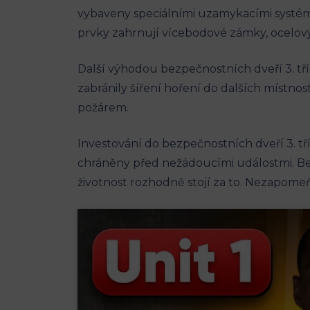
vybaveny speciálními uzamykacími systém
prvky zahrnují vícebodové zámky, ocelový
Další výhodou bezpečnostních dveří 3. tří
zabránily šíření hoření do dalších místnos
požárem.
Investování do bezpečnostních dveří 3. třídy
chráněny před nežádoucími událostmi. Bezp
životnost rozhodně stojí za to. Nezapom