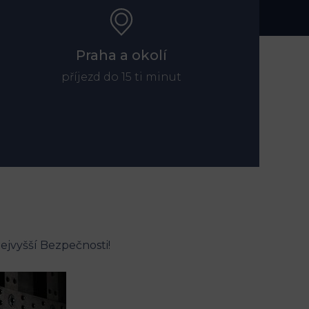
Praha a okolí
příjezd do 15 ti minut
ejvyšší Bezpečnosti!