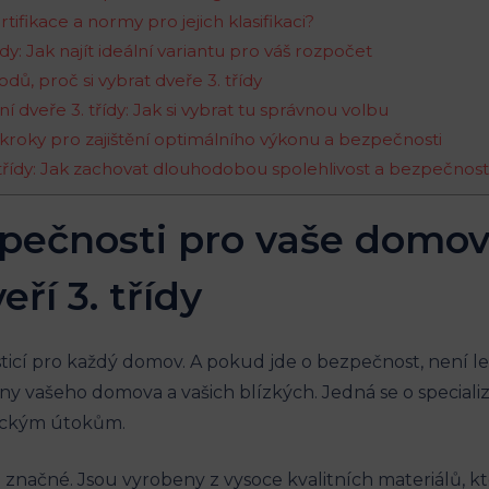
tifikace a normy pro jejich klasifikaci?
dy: Jak najít ideální variantu pro váš rozpočet
odů, proč si vybrat dveře 3. třídy
 dveře 3. třídy: Jak si vybrat tu správnou volbu
 kroky pro zajištění optimálního výkonu a bezpečnosti
. třídy: Jak zachovat dlouhodobou spolehlivost a bezpečno
ezpečnosti pro vaše domo
ří 3. třídy
icí pro každý domov. A pokud jde o bezpečnost, není lep
ny vašeho domova a vašich blízkých. Jedná se o speciali
zickým útokům.
 značné. Jsou vyrobeny z vysoce kvalitních materiálů, kt