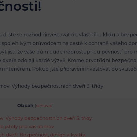
čnosti!
d jste se rozhodli investovat do vlastního klidu a bezpe
m spolehlivým průvodcem na cestě k ochraně vašeho do
 být jisti, že vaše dům bude neprostupnou pevností pro n
še dveře odolají každé výzvě. Kromě prvotřídní bezpečnos
ím interiérem. Pokud jste připraveni investovat do skute
Obsah
[
schovat
]
v: Výhody bezpečnostních dveří 3. třídy
do jistoty pro váš domov
h dveří: Bezpečnost, design a kvalita