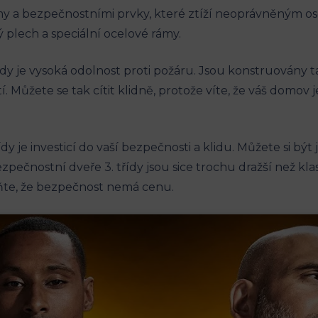
y a bezpečnostními prvky, které ztíží neoprávněným o
 plech a speciální ocelové rámy.
dy je vysoká odolnost proti požáru. Jsou konstruovány 
tí. Můžete se tak cítit klidně, protože víte, že váš domov
 je investicí do vaší bezpečnosti a klidu. Můžete si být j
ečnostní dveře 3. třídy jsou sice trochu dražší než klas
eňte, že bezpečnost nemá cenu.