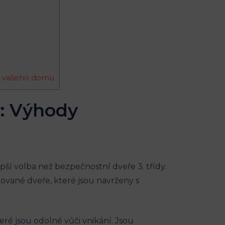
st vašeho domu
v: Výhody
ší volba než bezpečnostní dveře 3. třídy.
zované dveře, které jsou navrženy s
eré jsou odolné vůči vnikání. Jsou