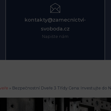
kontakty@zamecnictvi-
svoboda.cz
Napište nám
veře
»
Bezpečnostní Dveře 3 Třídy Cena: Investujte do N