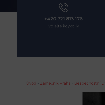
+420 721 813 176
Volejte kdykoliv
Úvod
»
Zámečnik Praha
»
Bezpečnostní D