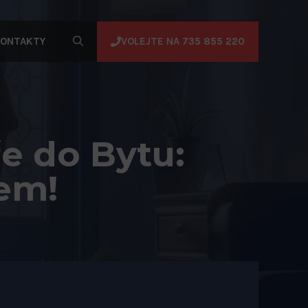
VOLEJTE NA 735 855 220
ONTAKTY
e do Bytu:
em!