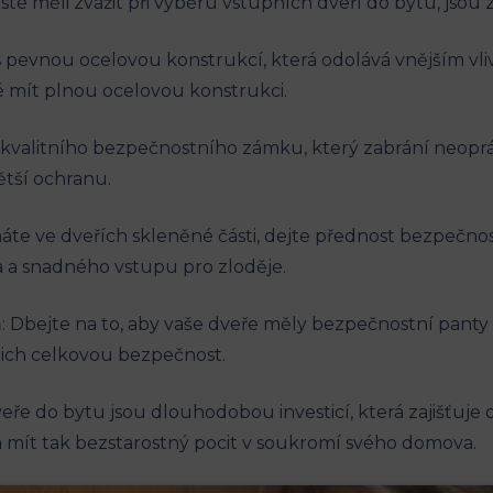
te měli zvážit při výběru vstupních dveří do bytu, jsou 
s pevnou ocelovou konstrukcí, která odolává vnějším vl
té mít plnou ocelovou konstrukci.
 kvalitního bezpečnostního zámku, který zabrání neo
ětší ochranu.
áte ve dveřích skleněné části, dejte přednost bezpečn
la a snadného vstupu pro zloděje.
 Dbejte na to, aby vaše dveře měly bezpečnostní panty a
ejich celkovou bezpečnost.
eře do bytu jsou dlouhodobou investicí, která zajišťuje 
 a mít tak bezstarostný pocit v soukromí svého domova.