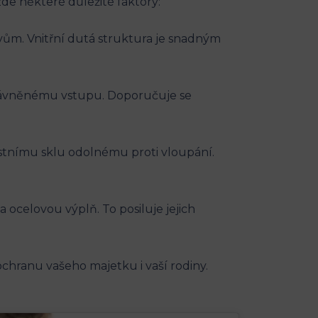
zde některé důležité faktory:
ivům. Vnitřní dutá struktura je snadným
právněnému vstupu. Doporučuje se
ostnímu sklu odolnému proti vloupání.
 ocelovou výplň. To posiluje jejich
ochranu vašeho majetku i vaší rodiny.