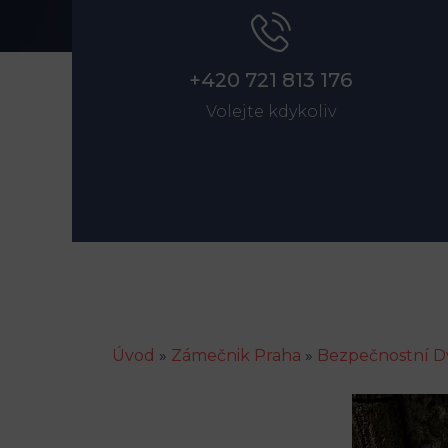
+420 721 813 176
Volejte kdykoliv
Úvod
»
Zámečnik Praha
»
Bezpečnostní D