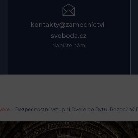
kontakty@zamecnictvi-
svoboda.cz
Napište nám
veře
»
Bezpečnostní Vstupní Dveře do Bytu: Bezpečný 