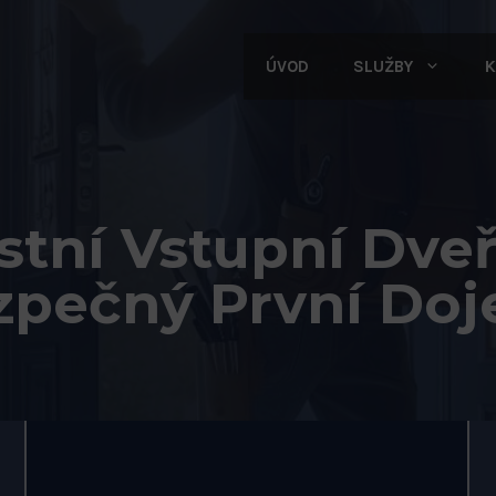
ÚVOD
SLUŽBY
K
tní Vstupní Dveř
zpečný První Doj