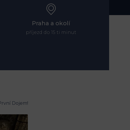
Praha a okolí
příjezd do 15 ti minut
První Dojem!