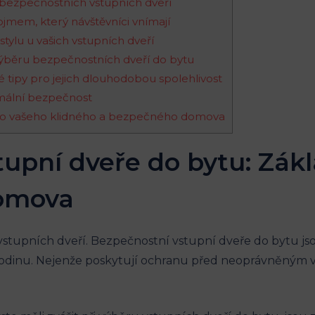
 bezpečnostních vstupních dveří
jmem, který návštěvníci vnímají
stylu u vašich vstupních dveří
i výběru bezpečnostních dveří do bytu
tipy pro jejich dlouhodobou spolehlivost
mální bezpečnost
e do vašeho klidného a bezpečného domova
tupní dveře do bytu: Zák
omova
vstupních dveří. Bezpečnostní vstupní dveře do bytu j
i rodinu. Nejenže poskytují ochranu před neoprávněným v