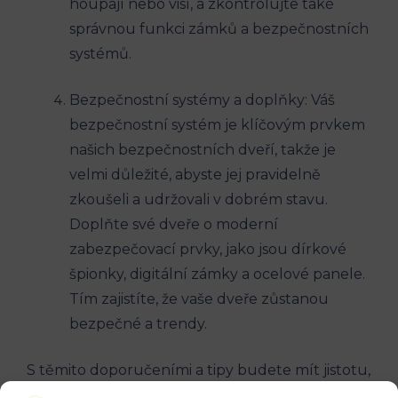
houpají nebo visí, a zkontrolujte také
správnou funkci zámků a bezpečnostních
systémů.
Bezpečnostní systémy a doplňky: Váš
bezpečnostní systém je klíčovým prvkem
našich bezpečnostních dveří, takže je
velmi důležité, abyste jej pravidelně
zkoušeli a udržovali v dobrém stavu.
Doplňte své dveře o moderní
zabezpečovací prvky, jako jsou dírkové
špionky, digitální zámky a ocelové panele.
Tím zajistíte, že vaše dveře zůstanou
bezpečné a trendy.
S těmito doporučeními a tipy budete mít jistotu,
že vaše vchodové bezpečnostní dveře do bytu