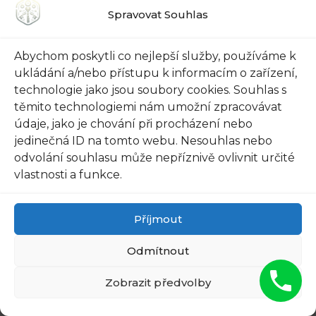
Spravovat Souhlas
jsou nejen bezpečné, ale také stylizované.
Udržujte je pravidelně ve správném stavu a
Abychom poskytli co nejlepší služby, používáme k
budete mít klid s vědomím, že jste si zvolili
ukládání a/nebo přístupu k informacím o zařízení,
špičkový produkt. Doufáme, že naše článek vám
technologie jako jsou soubory cookies. Souhlas s
pomohl lépe porozumět vchodovým
těmito technologiemi nám umožní zpracovávat
bezpečnostním dveřím do bytu a jejich
údaje, jako je chování při procházení nebo
významu pro vaši bezpečnost a styl. Jak jsme
jedinečná ID na tomto webu. Nesouhlas nebo
zjistili,
vchodové bezpečnostní dveře jsou
odvolání souhlasu může nepříznivě ovlivnit určité
vlastnosti a funkce.
klíčovým prvkem
, který udrží vaše bydlení v
bezpečí. Nejenže vám poskytnou pocit klidu a
bezpečí, ale také přidají nádherný designový
Příjmout
prvek, který oživí váš vchod.
Odmítnout
A také nezapomeňte, že vchodové
Zobrazit předvolby
bezpečnostní dveře jsou investicí do
budoucnosti. Nejenže budou chránit váš domov