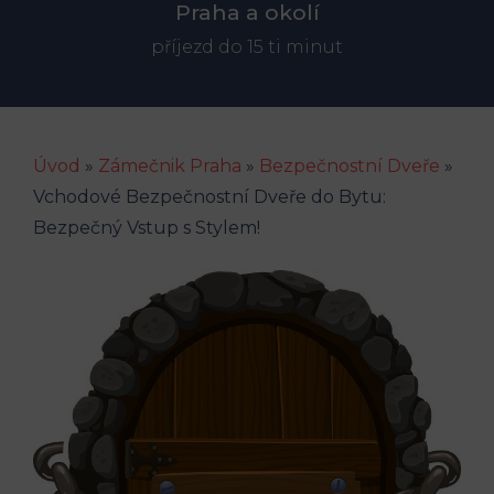
Praha a okolí
příjezd do 15 ti minut
Úvod
»
Zámečnik Praha
»
Bezpečnostní Dveře
»
Vchodové Bezpečnostní Dveře do Bytu:
Bezpečný Vstup s Stylem!