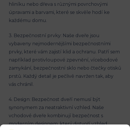
hliníku nebo dřeva s různými povrchovými
úpravami a barvami, které se skvěle hodí ke
každému domu.
3. Bezpečnostní prvky: Naše dveře jsou
vybaveny nejmodernějšími bezpečnostními
prvky, které vám zajistí klid a ochranu. Patří sem
například protivloupové zpevnění, vícebodové
zamykání, bezpečnostní sklo nebo čtečky otisků
prstů. Každý detail je pečlivě navržen tak, aby
vás chránil.
4. Design: Bezpečnost dveří nemusí být
synonymem za neatraktivní vzhled. Naše
vchodové dveře kombinují bezpečnost s
moderním designem, který dotvoří vzhled