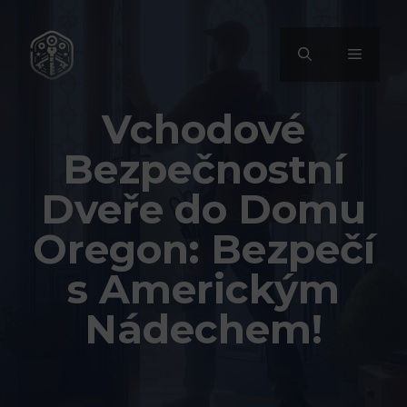
Přeskočit
na
MENU
obsah
Vchodové
Bezpečnostní
Dveře do Domu
Oregon: Bezpečí
s Americkým
Nádechem!