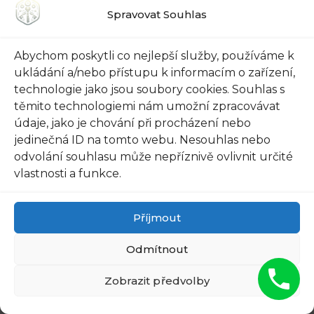
vašeho domu. Nabízíme různé styly a vzory,
Spravovat Souhlas
které lze přizpůsobit vašemu osobnímu vkusu.
Abychom poskytli co nejlepší služby, používáme k
Doufáme, že vám tento srovnávací přehled
ukládání a/nebo přístupu k informacím o zařízení,
pomůže udělat správné rozhodnutí při výběru
technologie jako jsou soubory cookies. Souhlas s
vchodových bezpečnostních dveří do vašeho
těmito technologiemi nám umožní zpracovávat
domu. Doufáme, že tento článek vám poskytl
údaje, jako je chování při procházení nebo
užitečné informace o vchodových
jedinečná ID na tomto webu. Nesouhlas nebo
odvolání souhlasu může nepříznivě ovlivnit určité
bezpečnostních dveřích do domu Oregon.
vlastnosti a funkce.
Bezpečnost je prioritou a tato inovativní řešení
vám mohou poskytnout potřebný klid a jistotu.
Příjmout
S Americkým nádechem se dostáváte k
nejlepšímu z obou světů – modernímu designu
Odmítnout
a vysoké bezpečnosti.
Zobrazit předvolby
Co jsme se naučili? Vchodové bezpečnostní
dveře do domu Oregon jsou vyrobeny s