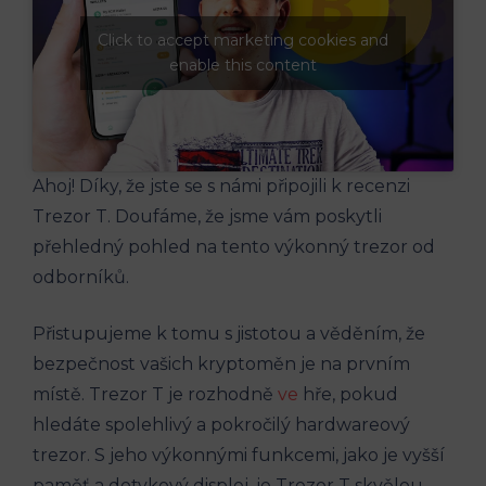
Click to accept marketing cookies and
enable this content
Ahoj! Díky, že jste se s námi připojili k recenzi
Trezor T. Doufáme, že jsme vám poskytli
přehledný pohled na tento výkonný trezor od
odborníků.
Přistupujeme k tomu s jistotou a věděním, že
bezpečnost vašich kryptoměn je na prvním
místě. Trezor T je rozhodně
ve
hře, pokud
hledáte spolehlivý a pokročilý hardwareový
trezor. S jeho výkonnými funkcemi, jako je vyšší
paměť a dotykový displej, je Trezor T skvělou