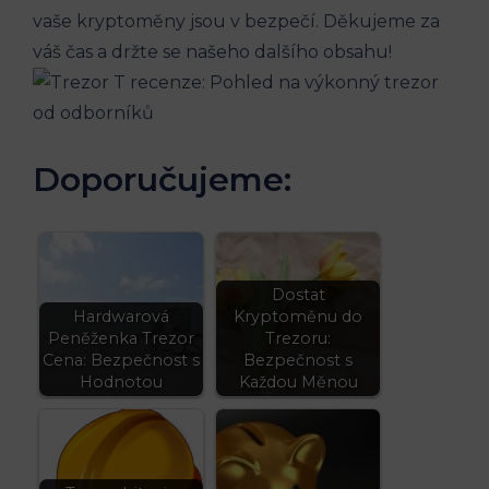
vaše kryptoměny jsou v bezpečí. Děkujeme za
váš čas a držte se našeho dalšího obsahu!
Doporučujeme:
Dostat
Hardwarová
Kryptoměnu do
Peněženka Trezor
Trezoru:
Cena: Bezpečnost s
Bezpečnost s
Hodnotou
Každou Měnou