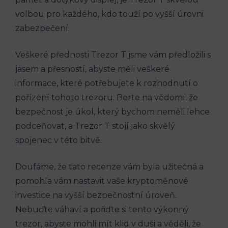
volbou pro každého, kdo touží po vyšší úrovni
zabezpečení.
Veškeré přednosti Trezor T jsme vám předložili s
jasem a přesností, abyste měli veškeré
informace, které potřebujete k rozhodnutí o
pořízení tohoto trezoru. Berte na vědomí, že
bezpečnost je úkol, který bychom neměli lehce
podceňovat, a Trezor T stojí jako skvělý
spojenec v této bitvě.
Doufáme, že tato recenze vám byla užitečná a
pomohla vám nastavit vaše kryptoměnové
investice na vyšší bezpečnostní úroveň.
Nebuďte váhaví a pořiďte si tento výkonný
trezor, abyste mohli mít klid v duši a věděli, že