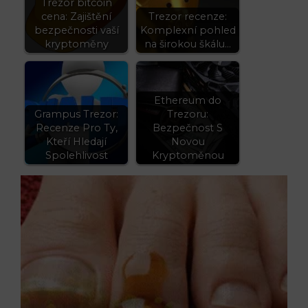
Trezor bitcoin
cena: Zajištění
Trezor recenze:
bezpečnosti vaší
Komplexní pohled
kryptoměny
na širokou škálu…
Ethereum do
Grampus Trezor:
Trezoru:
Recenze Pro Ty,
Bezpečnost S
Kteří Hledají
Novou
Spolehlivost
Kryptoměnou