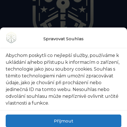
Spravovat Souhlas
O NÁS
KONTAKTY
BLOG
Abychom poskytli co nejlepší služby, používáme k
O ZÁMEČNICKÉ POHOTOVOSTI
ukládání a/nebo přístupu k informacím o zařízení,
O ZABEZPEČENÍ DVEŘÍ
VŠE O TREZORECH
technologie jako jsou soubory cookies. Souhlas s
těmito technologiemi nám umožní zpracovávat
údaje, jako je chování při procházení nebo
jedinečná ID na tomto webu. Nesouhlas nebo
@ 2026 Zámečnictví-svoboda.cz |
Ochrana osobních
odvolání souhlasu může nepříznivě ovlivnit určité
údajů
|
Všeobecné obchodní podmínky
vlastnosti a funkce.
Příjmout