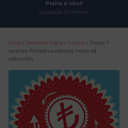
Praha a okolí
příjezd do 15 ti minut
Úvod
»
Zámečnik Praha
»
Trezory
»
Trezor T
recenze: Pohled na výkonný trezor od
odborníků