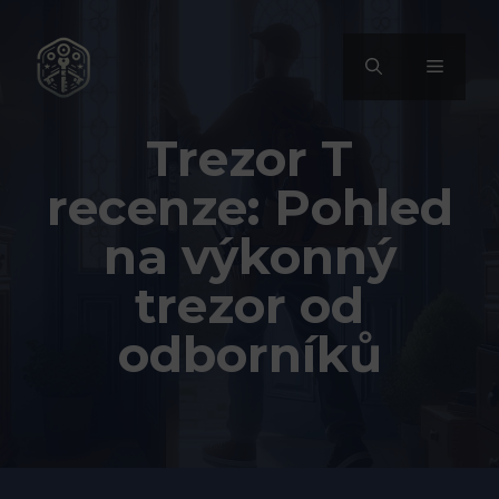
Přeskočit
na
MENU
obsah
Trezor T
recenze: Pohled
na výkonný
trezor od
odborníků