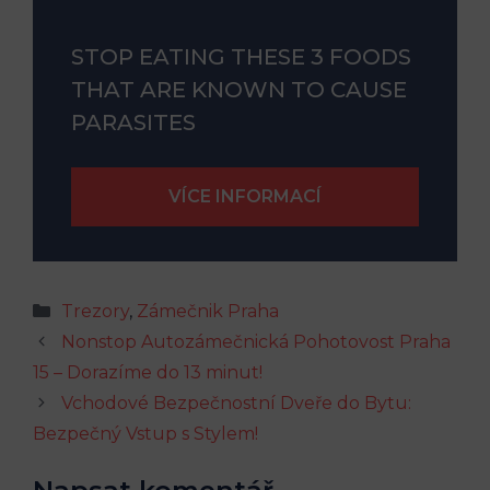
STOP EATING THESE 3 FOODS
THAT ARE KNOWN TO CAUSE
PARASITES
Rubriky
Trezory
,
Zámečnik Praha
Nonstop Autozámečnická Pohotovost Praha
15 – Dorazíme do 13 minut!
Vchodové Bezpečnostní Dveře do Bytu:
Bezpečný Vstup s Stylem!