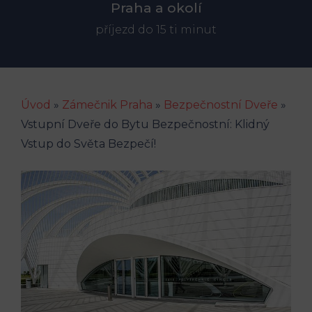
Praha a okolí
příjezd do 15 ti minut
Úvod
»
Zámečnik Praha
»
Bezpečnostní Dveře
»
Vstupní Dveře do Bytu Bezpečnostní: Klidný
Vstup do Světa Bezpečí!