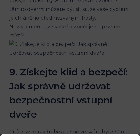
poskytnou klidný vstup do světa bezpečí. S
těmito dveřmi můžete být si jisti, že vaše bydlení
je chráněno před nezvanými hosty.
Nezapomeňte, že vaše bezpečí je na prvním
místě!
9. Získejte klid a bezpečí:
Jak správně udržovat
bezpečnostní vstupní
dveře
Cítíte se opravdu bezpečně ve svém bytě? Co