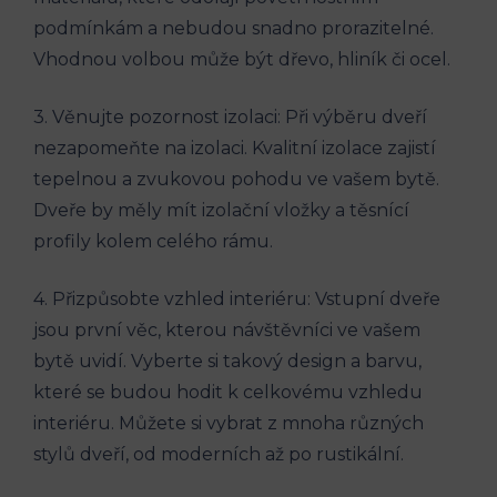
podmínkám a nebudou snadno prorazitelné.
Vhodnou volbou může být dřevo, hliník či ocel.
3. Věnujte pozornost izolaci: Při výběru dveří
nezapomeňte na izolaci. Kvalitní izolace zajistí
tepelnou a zvukovou pohodu ve vašem bytě.
Dveře by měly mít izolační vložky a těsnící
profily kolem celého rámu.
4. Přizpůsobte vzhled interiéru: Vstupní dveře
jsou první věc, kterou návštěvníci ve vašem
bytě uvidí. Vyberte si takový design a barvu,
které se budou hodit k celkovému vzhledu
interiéru. Můžete si vybrat z mnoha různých
stylů dveří, od moderních až po rustikální.