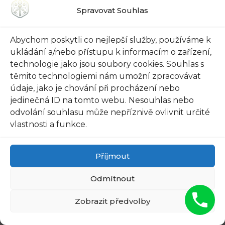
byste udělali, kdybyste věděli, že vaše dveře
Spravovat Souhlas
nejsou dostatečně zabezpečené? Bezpečnostní
vstupní dveře jsou klíčovým prvkem vašeho
Abychom poskytli co nejlepší služby, používáme k
domova, který by měl poskytovat klid a bezpečí.
ukládání a/nebo přístupu k informacím o zařízení,
Pokud vám připadá, že vaše dveře potřebují
technologie jako jsou soubory cookies. Souhlas s
trochu péče a údržby, nebojte se. Zde je několik
těmito technologiemi nám umožní zpracovávat
tipů, jak správně udržovat bezpečnostní vstupní
údaje, jako je chování při procházení nebo
dveře.
jedinečná ID na tomto webu. Nesouhlas nebo
odvolání souhlasu může nepříznivě ovlivnit určité
vlastnosti a funkce.
1. Pravidelná kontrola a údržba: Jednou za čas si
vyhraďte čas na pečlivou kontrolu vašich dveří.
Zkontrolujte, zda jsou závěsy pevně uchycené,
Příjmout
zámky fungují správně a kování není
Odmítnout
poškozené. Pokud zjistíte nějaké problémy,
okamžitě je opravte.
Zobrazit předvolby
2. Použití kvalitního zámku: Investice do