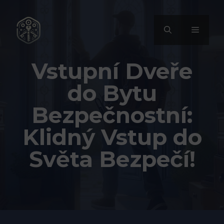
Přeskočit
na
MENU
obsah
Vstupní Dveře
do Bytu
Bezpečnostní:
Klidný Vstup do
Světa Bezpečí!