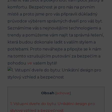
změnit váš život a poskytnout vám pocit jistoty a
komfortu. Bezpečnost je pro nás na prvním
místě a proto jsme pro vás připravili důkladný
průvodce výběrem správných dveří pro váš byt.
Seznámíme vás s nejnovějšími technologiemi a
trendy a pomůžeme vám najít ta správná řešení,
která budou dokonale ladit s vaším stylem a
potřebami. Proto neváhejte a připojte se k nám
na tomto vzrušujícím putování za bezpečím a
pohodou
ve
vašem bytě!
Obsah
[
schovat
]
1. Vstupní dveře do bytu: Unikátní design pro
stylový vzhled a bezpečnost