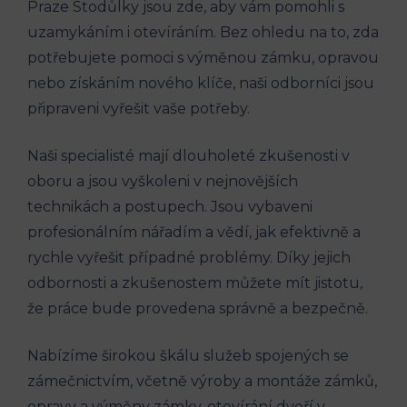
Praze Stodůlky jsou zde, aby vám pomohli s
uzamykáním i otevíráním. Bez ohledu na to, zda
potřebujete pomoci s výměnou zámku, opravou
nebo získáním nového klíče, naši odborníci jsou
připraveni vyřešit vaše potřeby.
Naši specialisté mají dlouholeté zkušenosti v
oboru a jsou vyškoleni v nejnovějších
technikách a postupech. Jsou vybaveni
profesionálním nářadím a vědí, jak efektivně a
rychle vyřešit případné problémy. Díky jejich
odbornosti a zkušenostem můžete mít jistotu,
že práce bude provedena správně a bezpečně.
Nabízíme širokou škálu služeb spojených se
zámečnictvím, včetně výroby a montáže zámků,
opravy a výměny zámky, otevírání dveří v