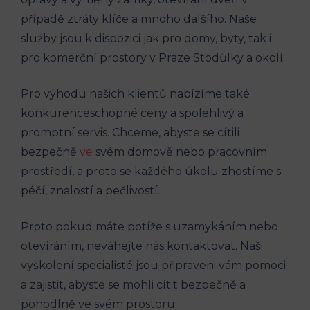
případě ztráty klíče a mnoho dalšího. Naše
služby jsou k dispozici jak pro domy, byty, tak i
pro komerční prostory v Praze Stodůlky a okolí.
Pro výhodu našich klientů nabízíme také
konkurenceschopné ceny a spolehlivý a
promptní servis. Chceme, abyste se cítili
bezpečně
ve
svém domově nebo pracovním
prostředí, a proto se každého úkolu zhostíme s
péčí, znalostí a pečlivostí.
Proto pokud máte potíže s uzamykáním nebo
otevíráním, neváhejte nás kontaktovat. Naši
vyškolení specialisté jsou připraveni vám pomoci
a zajistit, abyste se mohli cítit bezpečně a
pohodlně ve svém prostoru.