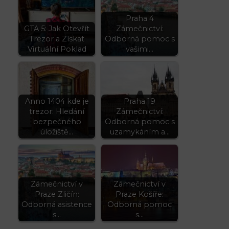
Praha 4
GTA 5: Jak Otevřít
Zámečnictví:
Trezor a Získat
Odborná pomoc s
Virtuální Poklad
vašimi…
Anno 1404 kde je
Praha 19
trezor: Hledání
Zámečnictví:
bezpečného
Odborná pomoc s
úložiště…
uzamykáním a…
Zámečnictví v
Zámečnictví v
Praze Zličín:
Praze Košíře:
Odborná asistence
Odborná pomoc
s…
s…