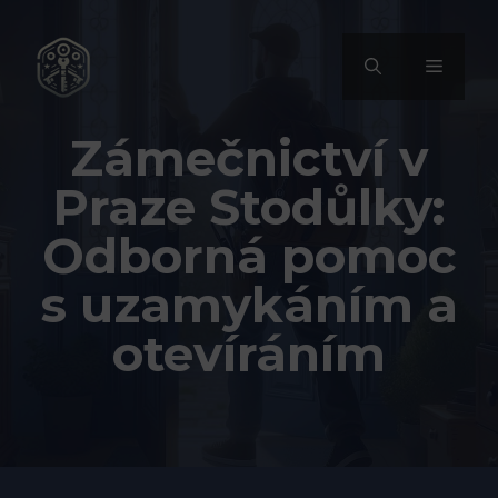
Přeskočit
na
MENU
obsah
Zámečnictví v
Praze Stodůlky:
Odborná pomoc
s uzamykáním a
otevíráním