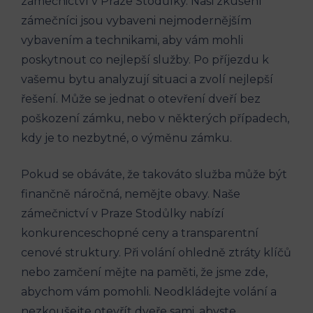
zámečnictví v Praze Stodůlky. Naši zkušení
zámečníci jsou vybaveni nejmodernějším
vybavením a technikami, aby vám mohli
poskytnout co nejlepší služby. Po příjezdu k
vašemu bytu analyzují situaci a zvolí nejlepší
řešení. Může se jednat o otevření dveří bez
poškození zámku, nebo v některých případech,
kdy je to nezbytné, o výměnu zámku.
Pokud se obáváte, že takováto služba může být
finančně náročná, nemějte obavy. Naše
zámečnictví v Praze Stodůlky nabízí
konkurenceschopné ceny a transparentní
cenové struktury. Při volání ohledně ztráty klíčů
nebo zamčení mějte na paměti, že jsme zde,
abychom vám pomohli. Neodkládejte volání a
nezkoušejte otevřít dveře sami, abyste