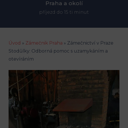
Praha a okolí
příjezd do 15 ti minut
Úvod
»
Zámečnik Praha
»
Zámečnictví v Praze
Stodůlky: Odborná pomoc s uzamykáním a
otevíráním