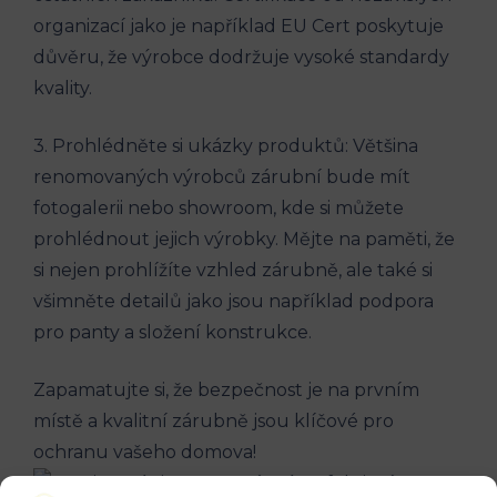
organizací jako je například EU Cert poskytuje
důvěru, že výrobce dodržuje vysoké standardy
kvality.
3. Prohlédněte si ukázky produktů: Většina
renomovaných výrobců zárubní bude mít
fotogalerii nebo showroom, kde si můžete
prohlédnout jejich výrobky. Mějte na paměti, že
si nejen prohlížíte vzhled zárubně, ale také si
všimněte detailů jako jsou například podpora
pro panty a složení konstrukce.
Zapamatujte si, že bezpečnost je na prvním
místě a kvalitní zárubně jsou klíčové pro
ochranu vašeho domova!