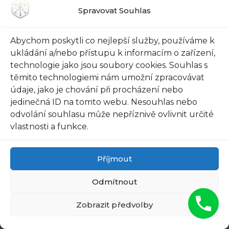
Spravovat Souhlas
9. Užitečné tipy pro
Abychom poskytli co nejlepší služby, používáme k
ukládání a/nebo přístupu k informacím o zařízení,
správné a efektivní
technologie jako jsou soubory cookies. Souhlas s
těmito technologiemi nám umožní zpracovávat
využívání zárubně pro
údaje, jako je chování při procházení nebo
jedinečná ID na tomto webu. Nesouhlas nebo
bezpečnostní dveře
odvolání souhlasu může nepříznivě ovlivnit určité
vlastnosti a funkce.
Pokud hledáte způsob, jak zvýšit bezpečnost ve
svém domě, potom jsou zárubně pro
Příjmout
bezpečnostní dveře tou správnou volbou. Tyto
odborně navržené konstrukce představují
Odmítnout
ideální zabezpečení pro vaši rodinu a majetek.
Zobrazit předvolby
Pokud si nejste jisti, jak správně a efektivně
využívat zárubně pro bezpečnostní dveře, zde