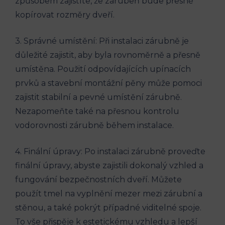
způsobem zajistíte, že zárubeň bude přesně
kopírovat rozměry dveří.
3. Správné umístění: Při instalaci zárubně je
důležité zajistit, aby byla rovnoměrně a přesně
umístěna. Použití odpovídajících upínacích
prvků a stavební montážní pěny může pomoci
zajistit stabilní a pevné umístění zárubně.
Nezapomeňte také na přesnou kontrolu
vodorovnosti zárubně během instalace.
4. Finální úpravy: Po instalaci zárubně proveďte
finální úpravy, abyste zajistili dokonalý vzhled a
fungování bezpečnostních dveří. Můžete
použít tmel na vyplnění mezer mezi zárubní a
stěnou, a také pokrýt případné viditelné spoje.
To vše přispěje k estetickému vzhledu a lepší