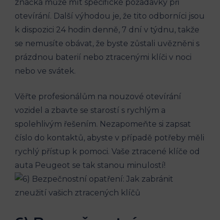
značka může mít specifické požadavky při
otevírání. Další výhodou je, že tito odborníci jsou
k dispozici 24 hodin denně, 7 dní v týdnu, takže
se nemusíte obávat, že byste zůstali uvězněni s
prázdnou baterií nebo ztracenými klíči v noci
nebo ve svátek.
Věřte profesionálům na nouzové otevírání
vozidel a zbavte se starostí s rychlým a
spolehlivým řešením. Nezapomeňte si zapsat
číslo do kontaktů, abyste v případě potřeby měli
rychlý přístup k pomoci. Vaše ztracené klíče od
auta Peugeot se tak stanou minulostí!