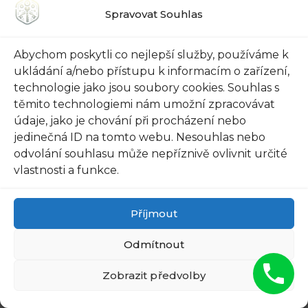
mohou být často nalezeny na
Spravovat Souhlas
nečekaných místech, takže se nebojte dát
hledání šanci.
Abychom poskytli co nejlepší služby, používáme k
ukládání a/nebo přístupu k informacím o zařízení,
Kontaktujte výrobce: Pokud klíče
technologie jako jsou soubory cookies. Souhlas s
těmito technologiemi nám umožní zpracovávat
nenajdete, musíte se obrátit na výrobce
údaje, jako je chování při procházení nebo
vašeho vozu Peugeot. Zajistěte si VIN
jedinečná ID na tomto webu. Nesouhlas nebo
(Vehicle Identification Number) a
odvolání souhlasu může nepříznivě ovlivnit určité
podrobnosti o vozidle, abyste jim mohli
vlastnosti a funkce.
poskytnout veškeré potřebné informace.
Společnost Peugeot by měla být schopna
Příjmout
vytvořit nový klíč nebo vás nasměrovat na
nejbližší autorizovanou servisní stanici.
Odmítnout
Zpracování dokumentace a náklady:
Zobrazit předvolby
Očekávejte, že při ztrátě klíčů budou