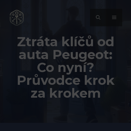
Přeskočit
na
MENU
obsah
Ztráta klíčů od
auta Peugeot:
Co nyní?
Průvodce krok
za krokem