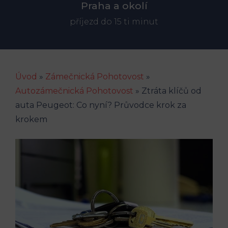
Praha a okolí
příjezd do 15 ti minut
Úvod
»
Zámečnická Pohotovost
»
Autozámečnická Pohotovost
»
Ztráta klíčů od
auta Peugeot: Co nyní? Průvodce krok za
krokem