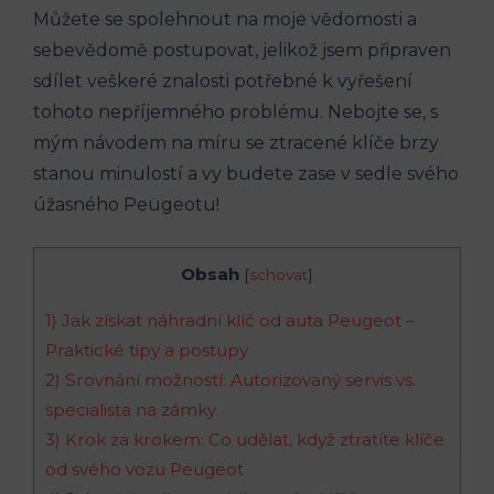
Můžete se spolehnout na moje vědomosti a
sebevědomě postupovat, jelikož jsem připraven
sdílet veškeré znalosti potřebné k vyřešení
tohoto nepříjemného problému. Nebojte se, s
mým návodem na míru se ztracené klíče brzy
stanou minulostí a vy budete zase v sedle svého
úžasného Peugeotu!
Obsah
[
schovat
]
1) Jak získat náhradní klíč od auta Peugeot –
Praktické tipy a postupy
2) Srovnání možností: Autorizovaný servis vs.
specialista na zámky
3) Krok za krokem: Co udělat, když ztratíte klíče
od svého vozu Peugeot