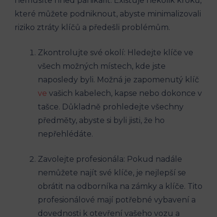
nemusíte hned panikařit. Existuje několik kroků,
které můžete podniknout, abyste minimalizovali
riziko ztráty klíčů a předešli problémům.
Zkontrolujte své okolí: Hledejte klíče ve
všech možných místech, kde jste
naposledy byli. Možná je zapomenutý klíč
ve
vašich kabelech, kapse nebo dokonce v
tašce. Důkladně prohledejte všechny
předměty, abyste si byli jisti, že ho
nepřehlédáte.
Zavolejte profesionála: Pokud nadále
nemůžete najít své klíče, je nejlepší se
obrátit na odborníka na zámky a klíče. Tito
profesionálové mají potřebné vybavení a
dovednosti k otevření vašeho vozu a