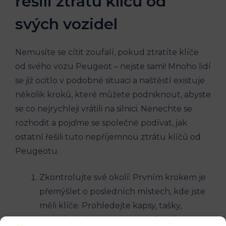
řešili ztrátu klíčů od
svých vozidel
Nemusíte se cítit zoufalí, pokud ztratíte klíče
od svého vozu Peugeot – nejste sami! Mnoho lidí
se již ocitlo v podobné situaci a naštěstí existuje
několik kroků, které můžete podniknout, abyste
se co nejrychleji vrátili na silnici. Nenechte se
rozhodit a pojďme se společně podívat, jak
ostatní řešili tuto nepříjemnou ztrátu klíčů od
Peugeotu.
Zkontrolujte své okolí: Prvním krokem je
přemýšlet o posledních místech, kde jste
měli klíče. Prohledejte kapsy, tašky,
stolečky nebo dokonce šatník. Klíče