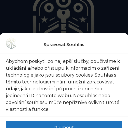
Spravovat Souhlas
O NÁS
KONTAKTY
BLOG
Abychom poskytli co nejlepší služby, používáme k
O ZÁMEČNICKÉ POHOTOVOSTI
ukládání a/nebo přístupu k informacím o zařízení,
O ZABEZPEČENÍ DVEŘÍ
VŠE O TREZORECH
technologie jako jsou soubory cookies. Souhlas s
těmito technologiemi nám umožní zpracovávat
údaje, jako je chování při procházení nebo
jedinečná ID na tomto webu. Nesouhlas nebo
odvolání souhlasu může nepříznivě ovlivnit určité
@ 2026 Zámečnictví-svoboda.cz |
Ochrana osobních
vlastnosti a funkce.
údajů
|
Všeobecné obchodní podmínky
Příjmout