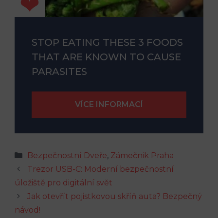
STOP EATING THESE 3 FOODS
THAT ARE KNOWN TO CAUSE
PARASITES
Rubriky
Bezpečnostní Dveře
,
Zámečnik Praha
Trezor USB-C: Moderní bezpečnostní
úložiště pro digitální svět
Jak otevřít pojistkovou skříň auta? Bezpečný
návod!