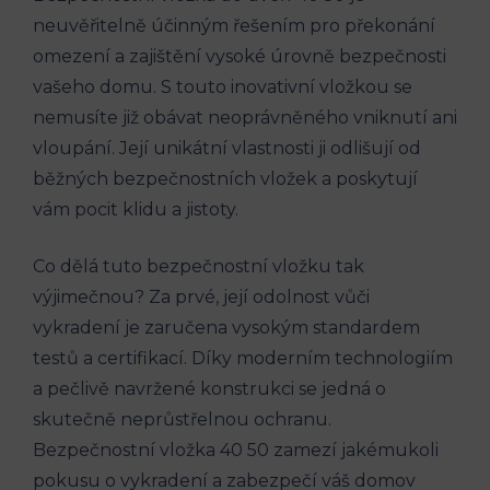
neuvěřitelně účinným řešením pro překonání
omezení a zajištění vysoké úrovně bezpečnosti
vašeho domu. S touto inovativní vložkou se
nemusíte již obávat neoprávněného vniknutí ani
vloupání. Její unikátní vlastnosti ji odlišují od
běžných bezpečnostních vložek a poskytují
vám pocit klidu a jistoty.
Co dělá tuto bezpečnostní vložku tak
výjimečnou? Za prvé, její odolnost vůči
vykradení je zaručena vysokým standardem
testů a certifikací. Díky moderním technologiím
a pečlivě navržené konstrukci se jedná o
skutečně neprůstřelnou ochranu.
Bezpečnostní vložka 40 50 zamezí jakémukoli
pokusu o vykradení a zabezpečí váš domov