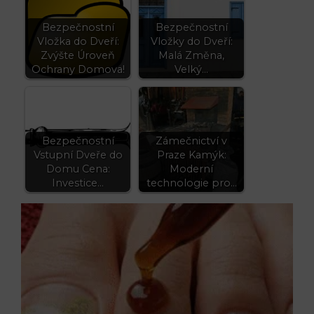
Bezpečnostní
Bezpečnostní
Vložka do Dveří:
Vložky do Dveří:
Zvýšte Úroveň
Malá Změna,
Ochrany Domova!
Velký…
Bezpečnostní
Zámečnictví v
Vstupní Dveře do
Praze Kamýk:
Domu Cena:
Moderní
Investice…
technologie pro…