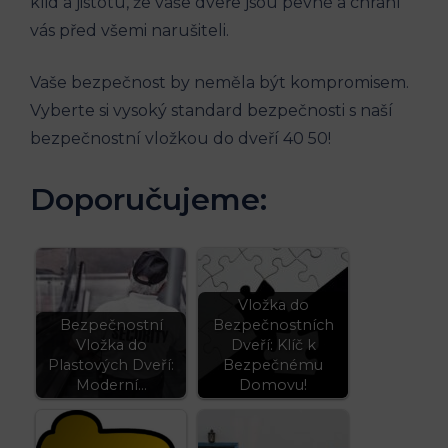
klid a jistotu, že vaše dveře jsou pevné a chrání
vás před všemi narušiteli.
Vaše bezpečnost by neměla být kompromisem.
Vyberte si vysoký standard bezpečnosti s naší
bezpečnostní vložkou do dveří 40 50!
Doporučujeme:
Vložka do
Bezpečnostní
Bezpečnostních
Vložka do
Dveří: Klíč k
Plastových Dveří:
Bezpečnému
Moderní…
Domovu!