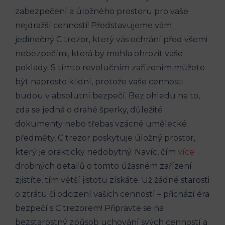
zabezpečení a úložného prostoru pro vaše
nejdražší cennosti! Představujeme vám
jedinečný C trezor, který vás ochrání před všemi
nebezpečími, která by mohla ohrozit vaše
poklady. S tímto revolučním zařízením můžete
být naprosto klidní, protože vaše cennosti
budou v absolutní bezpečí. Bez ohledu na to,
zda se jedná o drahé šperky, důležité
dokumenty nebo třebas vzácné umělecké
předměty, C trezor poskytuje úložný prostor,
který je prakticky nedobytný. Navíc, čím
více
drobných detailů o tomto úžasném zařízení
zjistíte, tím větší jistotu získáte. Už žádné starosti
o ztrátu či odcizení vašich cenností – přichází éra
bezpečí s C trezorem! Připravte se na
bezstarostný způsob uchování svých cenností a