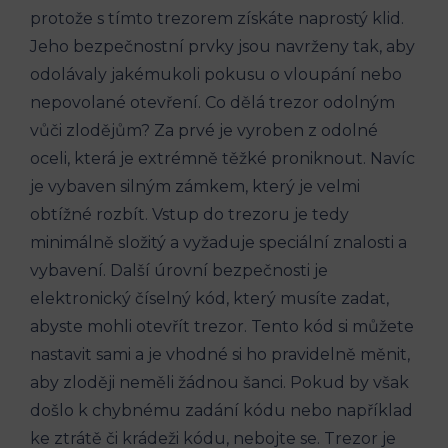
protože s tímto trezorem získáte naprostý klid.
Jeho bezpečnostní prvky jsou navrženy tak, aby
odolávaly jakémukoli pokusu o vloupání nebo
nepovolané otevření. Co dělá trezor odolným
vůči zlodějům? Za prvé je vyroben z odolné
oceli, která je extrémně těžké proniknout. Navíc
je vybaven silným zámkem, který je velmi
obtížné rozbít. Vstup do trezoru je tedy
minimálně složitý a vyžaduje speciální znalosti a
vybavení. Další úrovní bezpečnosti je
elektronický číselný kód, který musíte zadat,
abyste mohli otevřít trezor. Tento kód si můžete
nastavit sami a je vhodné si ho pravidelně měnit,
aby zloději neměli žádnou šanci. Pokud by však
došlo k chybnému zadání kódu nebo například
ke ztrátě či krádeži kódu, nebojte se. Trezor je