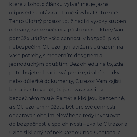
které z tohoto článku vytváříme, je jasná
odpověď na otázku – Proč si vybrat C trezor?
Tento úložný prostor totiž nabízí vysoký stupeň
ochrany, zabezpečení a přístupnosti, který Vám
pomůže udržet vaše cennosti v bezpečí před
nebezpečím. C trezor je navržen s důrazem na
Vaše potřeby, s moderním designem a
jednoduchým použitím. Bez ohledu na to, zda
potřebujete chránit své peníze, drahé šperky
nebo důležité dokumenty, C trezor Vám zajistí
klid a jistotu vědět, že jsou vaše věci na
bezpečném místě. Paměť a klid jsou bezcenné,
a s C trezorem můžete být pro své cennosti
obdarován obojím. Neváhejte tedy investovat
do bezpečnosti a spolehlivosti – zvolte C trezor a
užijte si klidný spánek každou noc. Ochrana je