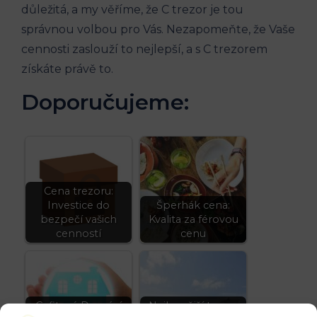
důležitá, a my věříme, že C trezor je tou
správnou volbou pro Vás. Nezapomeňte, že Vaše
cennosti zaslouží to nejlepší, a s C trezorem
získáte právě to.
Doporučujeme:
Cena trezoru:
Investice do
Šperhák cena:
bezpečí vašich
Kvalita za férovou
cenností
cenu
Gafitový Domácí
Nejlevnější trezor