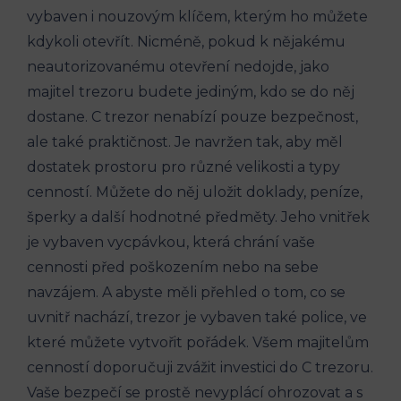
vybaven i nouzovým klíčem, kterým ho můžete
kdykoli otevřít. Nicméně, pokud k nějakému
neautorizovanému otevření nedojde, jako
majitel trezoru budete jediným, kdo se do něj
dostane. C trezor nenabízí pouze bezpečnost,
ale také praktičnost. Je navržen tak, aby měl
dostatek prostoru pro různé velikosti a typy
cenností. Můžete do něj uložit doklady, peníze,
šperky a další hodnotné předměty. Jeho vnitřek
je vybaven vycpávkou, která chrání vaše
cennosti před poškozením nebo na sebe
navzájem. A abyste měli přehled o tom, co se
uvnitř nachází, trezor je vybaven také police, ve
které můžete vytvořit pořádek. Všem majitelům
cenností doporučuji zvážit investici do C trezoru.
Vaše bezpečí se prostě nevyplácí ohrozovat a s