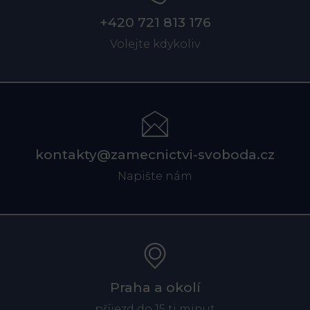
+420 721 813 176
Volejte kdykoliv
kontakty@zamecnictvi-svoboda.cz
Napište nám
Praha a okolí
příjezd do 15 ti minut