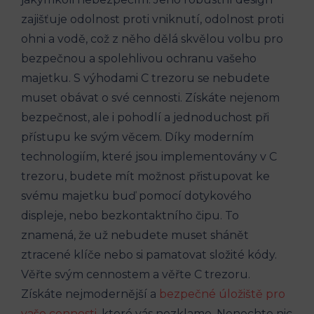
zajišťuje odolnost proti vniknutí, odolnost proti
ohni a vodě, což z něho dělá skvělou volbu pro
bezpečnou a spolehlivou ochranu vašeho
majetku. S výhodami C trezoru se nebudete
muset obávat o své cennosti. Získáte nejenom
bezpečnost, ale i pohodlí a jednoduchost při
přístupu ke svým věcem. Díky moderním
technologiím, které jsou implementovány v C
trezoru, budete mít možnost přistupovat ke
svému majetku buď pomocí dotykového
displeje, nebo bezkontaktního čipu. To
znamená, že už nebudete muset shánět
ztracené klíče nebo si pamatovat složité kódy.
Věřte svým cennostem a věřte C trezoru.
Získáte nejmodernější a
bezpečné úložiště pro
vaše cennosti
, které vás nezklame. Nenechte nic