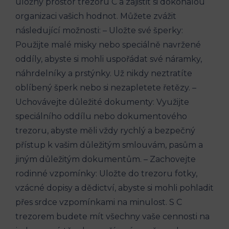
úložný prostor trezoru C a zajistit si dokonalou
organizaci vašich hodnot. Můžete zvážit
následující možnosti: – Uložte své šperky:
Použijte malé misky nebo speciálně navržené
oddíly, abyste si mohli uspořádat své náramky,
náhrdelníky a prstýnky. Už nikdy neztratíte
oblíbený šperk nebo si nezapletete řetězy. –
Uchovávejte důležité dokumenty: Využijte
speciálního oddílu nebo dokumentového
trezoru, abyste měli vždy rychlý a bezpečný
přístup k vašim důležitým smlouvám, pasům a
jiným důležitým dokumentům. – Zachovejte
rodinné vzpomínky: Uložte do trezoru fotky,
vzácné dopisy a dědictví, abyste si mohli pohladit
přes srdce vzpomínkami na minulost. S C
trezorem budete mít všechny vaše cennosti na