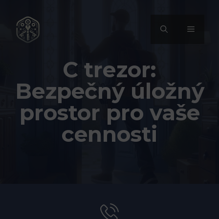
Přeskočit
na
MENU
obsah
C trezor:
Bezpečný úložný
prostor pro vaše
cennosti