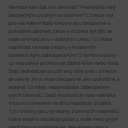
Nemáte kam dát své cennosti? Přemýšlíte nad
bezpečným úložným prostorem? C trezor má
pro vás řešení! Naše trezory jsou bezpečné a
pohodlné zároveň, takže si můžete být jisti, že
vaše cennosti jsou v dobrých rukou. Co říkáte
například na naše trezory s moderním
biometrickým zabezpečením? S těmito trezory
už nebudete potřebovat žádné klíče nebo kódy.
Stačí jednoduše použít svůj otisk prstu a trezor
se otevře. Je to nejen bezpečné, ale i pohodlné a
snadné. Už nikdy nezanedbáte zabezpečení
svých cenností. Další možností je naše nabídka
trezorů s ohledem na dlouhodobost úložiště.
Tyto trezory jsou vyrobeny z pevných materiálů,
které snadno odolávají požáru, vodě nebo jiným
nepříznivým podmínkám. Neváhejte tedy a