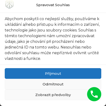
Trezor: Recenze
na zbraně:
Spravovat Souhlas
Pro Ty, Kdo Hledají
Zabezpečte své
Bezpečí
hodnoty…
Abychom poskytli co nejlepší služby, používáme k
ukládání a/nebo přístupu k informacím o zařízení,
technologie jako jsou soubory cookies. Souhlas s
Bezpečnostní
Anno 1404 kde je
těmito technologiemi nám umožní zpracovávat
Příčky do Dveří:
trezor: Hledání
údaje, jako je chování při procházení nebo
Ochrana Pro Vaše
bezpečného
jedinečná ID na tomto webu. Nesouhlas nebo
Nejdražší!
úložiště…
odvolání souhlasu může nepříznivě ovlivnit určité
vlastnosti a funkce.
Příjmout
Odmítnout
Zobrazit předvolby