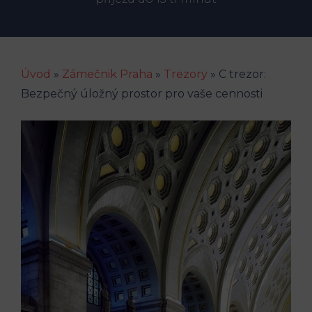
Úvod
»
Zámečnik Praha
»
Trezory
»
C trezor:
Bezpečný úložný prostor pro vaše cennosti