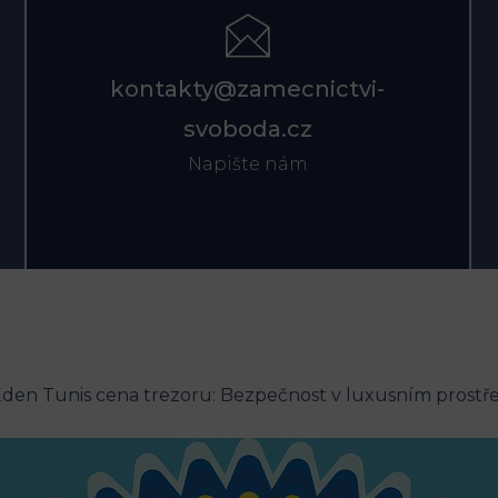
kontakty@zamecnictvi-
svoboda.cz
Napište nám
den Tunis cena trezoru: Bezpečnost v luxusním prostř