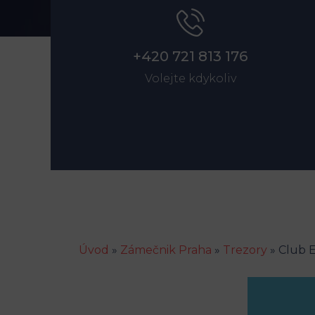
+420 721 813 176
Volejte kdykoliv
Úvod
»
Zámečnik Praha
»
Trezory
»
Club E