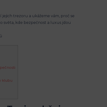
í jejich trezoru a ukážeme vám, proč se
do světa, kde bezpečnost a luxus jdou
zpečnosti
y klubu