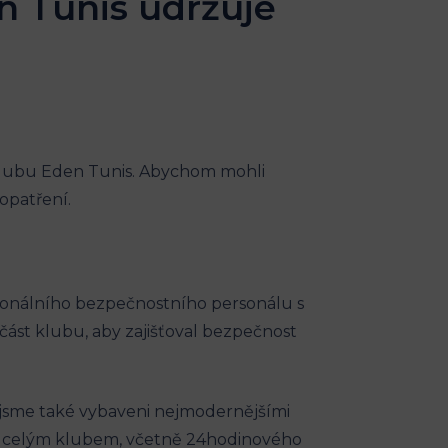
en Tunis udržuje
 klubu Eden Tunis. Abychom mohli
opatření.
ionálního bezpečnostního personálu s
ást klubu, aby zajišťoval bezpečnost
 jsme také vybaveni nejmodernějšími
nad celým klubem, včetně 24hodinového