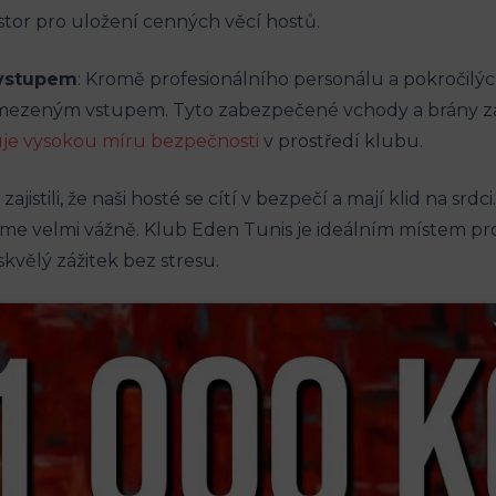
tor pro uložení cenných věcí hostů.
 vstupem
: Kromě profesionálního personálu a pokročil
omezeným vstupem. Tyto zabezpečené vchody a brány zaj
ťuje vysokou míru bezpečnosti
v prostředí klubu.
jistili, že naši hosté se cítí v bezpečí a mají klid na srdc
eme velmi vážně. Klub Eden Tunis je ideálním místem pro 
vělý zážitek bez stresu.