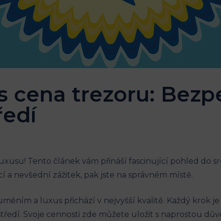
s cena trezoru: Bezp
ředí
luxusu! Tento článek vám přináší fascinující pohled do 
cí a nevšední zážitek, pak jste na správném místě.
ěním a luxus přichází v nejvyšší kvalitě. Každý krok je
ředí. Svoje cennosti zde můžete uložit s naprostou důvě