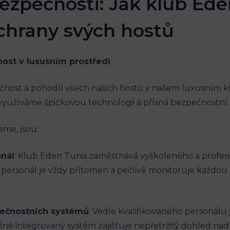
bezpečnosti: Jak klub Ed
chrany svých hostů
ost v luxusním prostředí
zpečnost a pohodlí všech našich hostů v našem luxusním
yužíváme špičkovou technologii a přísná bezpečnostní 
eme, jsou:
onál
: Klub Eden Tunis zaměstnává vyškoleného a profes
personál je vždy přítomen a pečlivě monitoruje každou č
pečnostních systémů
: Vedle kvalifikovaného personálu
 plně integrovaný systém zajišťuje nepřetržitý dohled 