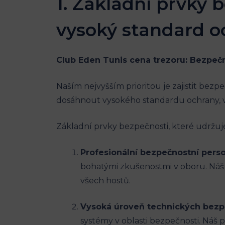
1. Základní prvky 
vysoký standard o
Club Eden Tunis cena trezoru: Bezpečn
Naším nejvyšším prioritou je zajistit be
dosáhnout vysokého standardu ochrany, v
Základní prvky bezpečnosti, které udržuj
Profesionální bezpečnostní pers
bohatými zkušenostmi v oboru. Náš 
všech hostů.
Vysoká úroveň technických bez
systémy v oblasti bezpečnosti. Náš