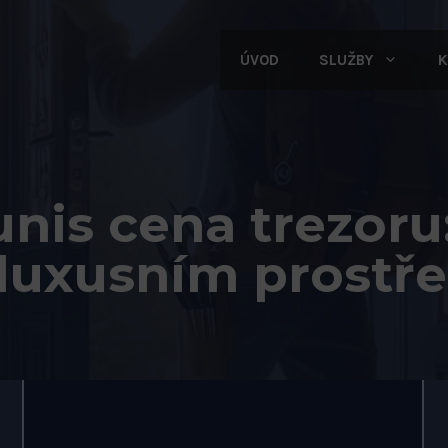
ÚVOD
SLUŽBY
K
unis cena trezoru
 luxusním prostře