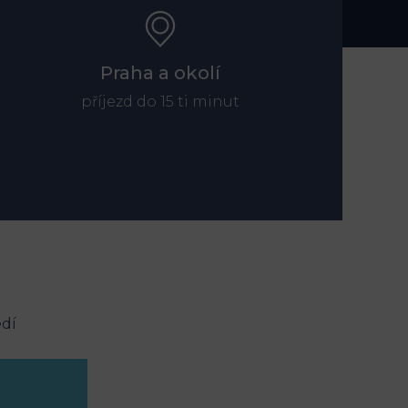
Praha a okolí
příjezd do 15 ti minut
edí