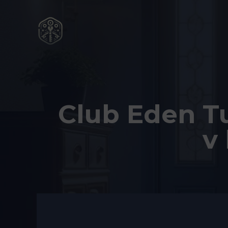
Přeskočit
na
obsah
Club Eden T
v