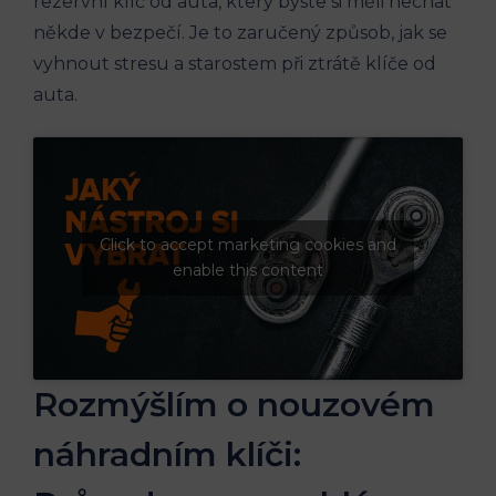
rezervní klíč od auta, který byste si měli nechat
někde v bezpečí. Je to zaručený způsob, jak se
vyhnout stresu a starostem při ztrátě klíče od
auta.
Click to accept marketing cookies and
enable this content
Rozmýšlím o nouzovém
náhradním klíči: