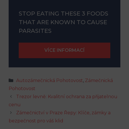
STOP EATING THESE 3 FOODS
THAT ARE KNOWN TO CAUSE
PARASITES
Rubriky
Autozámečnická Pohotovost
,
Zámečnická
Pohotovost
Trezor levně: Kvalitní ochrana za přijatelnou
cenu
Zámečnictví v Praze Řepy: Klíče, zámky a
bezpečnost pro váš klid