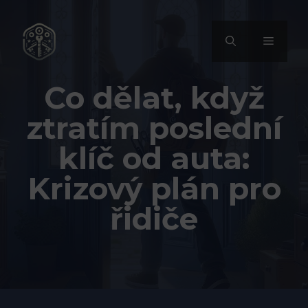
Přeskočit
na
MENU
obsah
Co dělat, když
ztratím poslední
klíč od auta:
Krizový plán pro
řidiče