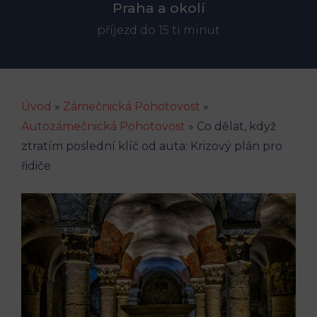
Praha a okolí
příjezd do 15 ti minut
Úvod
»
Zámečnická Pohotovost
»
Autozámečnická Pohotovost
»
Co dělat, když
ztratím poslední klíč od auta: Krizový plán pro
řidiče