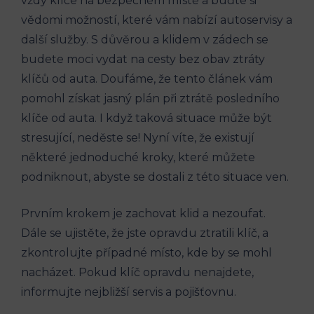
vždy klíče na bezpečném místě a buďte si
vědomi možností, které vám nabízí autoservisy a
další služby. S důvěrou a klidem v zádech se
budete moci vydat na cesty bez obav ztráty
klíčů od auta. Doufáme, že tento článek vám
pomohl získat jasný plán při ztrátě posledního
klíče od auta. I když taková situace může být
stresující, neděste se! Nyní víte, že existují
některé jednoduché kroky, které můžete
podniknout, abyste se dostali z této situace ven.
Prvním krokem je zachovat klid a nezoufat.
Dále se ujistěte, že jste opravdu ztratili klíč, a
zkontrolujte případné místo, kde by se mohl
nacházet. Pokud klíč opravdu nenajdete,
informujte nejbližší servis a pojišťovnu.