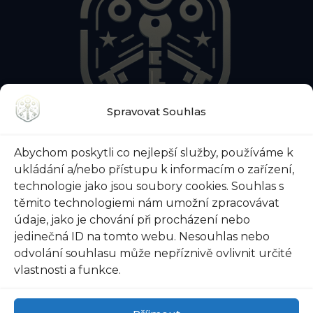
Spravovat Souhlas
O NÁS
KONTAKTY
BLOG
Abychom poskytli co nejlepší služby, používáme k
O ZÁMEČNICKÉ POHOTOVOSTI
ukládání a/nebo přístupu k informacím o zařízení,
O ZABEZPEČENÍ DVEŘÍ
VŠE O TREZORECH
technologie jako jsou soubory cookies. Souhlas s
těmito technologiemi nám umožní zpracovávat
údaje, jako je chování při procházení nebo
jedinečná ID na tomto webu. Nesouhlas nebo
@ 2026 Zámečnictví-svoboda.cz |
Ochrana osobních
odvolání souhlasu může nepříznivě ovlivnit určité
údajů
|
Všeobecné obchodní podmínky
vlastnosti a funkce.