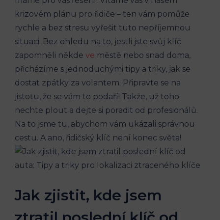
máme pro vás řešení! Vítáme vás v našem
krizovém plánu pro řidiče – ten vám pomůže
rychle a bez stresu vyřešit tuto nepříjemnou
situaci. Bez ohledu na to, jestli jste svůj klíč
zapomněli někde
ve
městě nebo snad doma,
přicházíme s jednoduchými tipy a triky, jak se
dostat zpátky za volantem. Připravte se na
jistotu, že se vám to podaří! Takže, už toho
nechte plout a dejte si poradit od profesionálů.
Na to jsme tu, abychom vám ukázali správnou
cestu. A ano, řidičský klíč není konec světa!
Jak zjistit, kde jsem
ztratil poslední klíč od