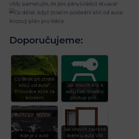
vždy pamatujte, že jste pány(vládci) situace!
Doporučujeme:
Co dělat při ztrátě
klíčů od auta?
Jak otevřít klíč k
Průvodce krok za
autu Fiat: Snadný
krokem
postup pro…
Jak otevřít zavřené
Kde je v autě
dveře u auta VW