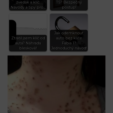
zvedák a klíč:
T5? Bezpečný
Návody a tipy pro…
postup!
Jak odemknout
Ztratil jsem klíč od
auto bez klíče
auta? Náhrada
Fabia 1?
bleskově!
Jednoduchý návod!