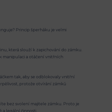
unguje? Princip šperháku je velmi
inu, která slouží k zapichování do zámku.
k manipulaci a otáčení vnitřních
kem tak, aby se odblokovaly vnitřní
trpělivost, protože otvírání zámků
díte bez svolení majitele zámku. Proto je
a legální činnosti.