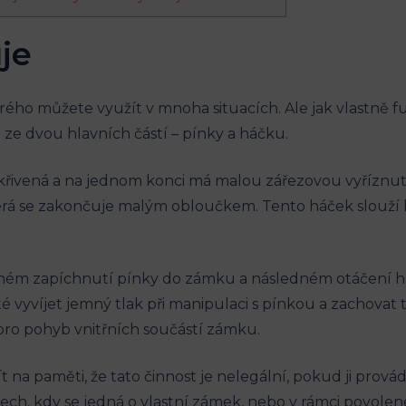
je
erého můžete využít v mnoha situacích. Ale jak vlastně f
 ze dvou hlavních částí – pínky a háčku.
zakřivená a na jednom konci má malou zářezovou vyříznut
která se zakončuje malým obloučkem. Tento háček slouží 
ném zapíchnutí pínky do zámku a následném otáčení háč
é vyvíjet jemný tlak při manipulaci s pínkou a zachovat 
pro pohyb vnitřních součástí zámku.
 na paměti, že tato činnost je nelegální, pokud ji prová
ch, kdy se jedná o vlastní zámek, nebo v rámci povolené 