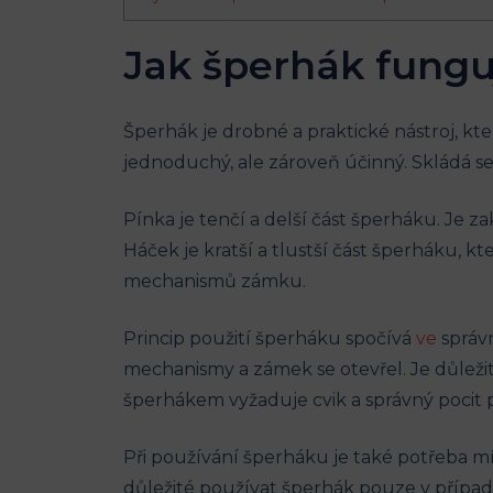
Jak šperhák fungu
Šperhák je drobné a praktické nástroj, kt
jednoduchý, ale zároveň účinný. Skládá se
Pínka je tenčí a delší část šperháku. Je 
Háček je kratší a tlustší část šperháku, 
mechanismů zámku.
Princip použití šperháku spočívá
ve
správ
mechanismy a zámek se otevřel. Je důležit
šperhákem vyžaduje cvik a správný pocit 
Při používání šperháku je také potřeba mít
důležité používat šperhák pouze v případe