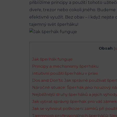
přiblížíme principy a použití tohoto užit
dveře, trezor nebo cokoli jiného. Budeme
efektivně využít. Bez obav – i když nejst
tajemný svět šperháku!
Obsah
[
s
Jak šperhák funguje
Principy a mechanismy šperháku
Intuitivní použití šperháku v praxi
Dos and Don’ts: Jak správně používat špe
Náročné situace: Šperhák jako nouzový ná
Nejběžnější druhy šperháků a jejich výhod
Jak vybrat správný šperhák pro váš zámek
Jak se vyhnout poškození zámků při použ
Tajemnosti professionálních šperháčů: Sl