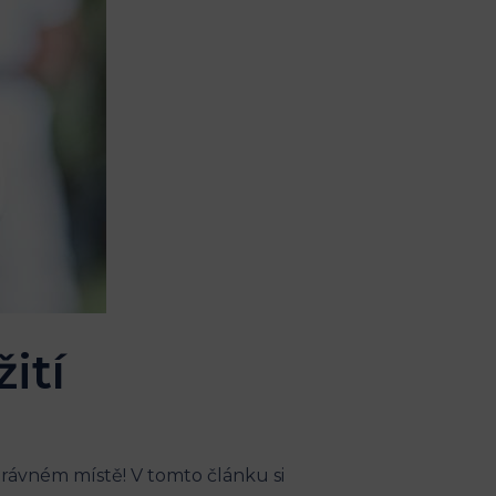
ití
právném místě! V tomto článku si