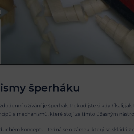
nismy šperháku
dodenní užívání je šperhák. Pokud jste si kdy říkali, jak
ncipů a mechanismů, které stojí za tímto úžasným nástr
duchém konceptu. Jedná se o zámek, který se skládá z dv