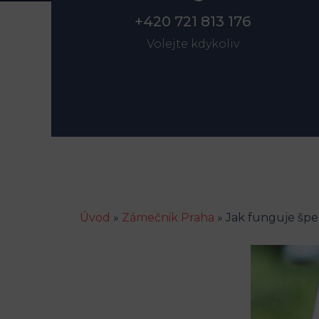
+420 721 813 176
Volejte kdykoliv
Úvod
»
Zámečnik Praha
»
Jak funguje šper