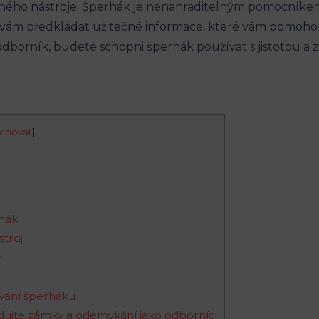
ečného nástroje. Šperhák je nenahraditelným pomocníkem 
 vám předkládat užitečné informace, které vám pomohou
e odborník, budete schopni šperhák používat s jistotou 
chovat
]
rhák
stroj
y
ívání šperháku
edujte zámky a odemykání jako odborníci