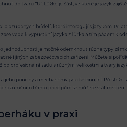
hnut do tvaru "U". Lůžko je část, ve které je jazyk zajišt
a ozubených hřídelí, které interagují s jazykem. Při o
ož zase vede k vypuštění jazyka z lůžka a tím pádem k o
jeho jednoduchosti je možné odemknout různé typy zámk
dně i jiných zabezpečovacích zařízení. Můžete si pořídit
 po profesionální sadu s různými velikostmi a tvary jazy
 a jeho principy a mechanismy jsou fascinující. Přestože
orozuměním těmto principům se můžete stát mistrem šp
šperháku v praxi