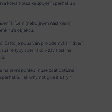
ěn a která slouží ke spojení šperháku s
táčení klíčem (nebo jiným nástrojem)
demknutí objektu.
ů. Často je používán pro odemykání dveří,
 různé typy šperháků v závislosti na
ků.
 se na první pohled může zdát obtížné
erháků. Tak why not give it a try?