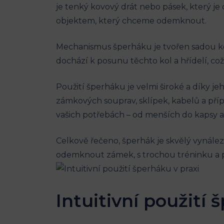
je tenký kovový drát nebo pásek, který je o
objektem, který chceme odemknout.
Mechanismus šperháku je tvořen sadou kol 
dochází k posunu těchto kol a hřídelí, c
Použití šperháku je velmi široké a díky 
zámkových souprav, sklípek, kabelů a přípa
vašich potřebách – od menších do kapsy až
Celkově řečeno, šperhák je skvělý vynález
odemknout zámek, s trochou tréninku a p
Intuitivní použití 