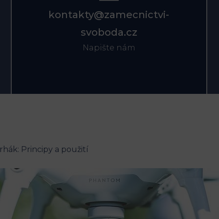
kontakty@zamecnictvi-
svoboda.cz
Napište nám
hák: Principy a použití