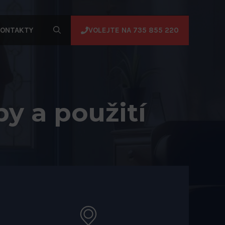
VOLEJTE NA 735 855 220
ONTAKTY
py a použití