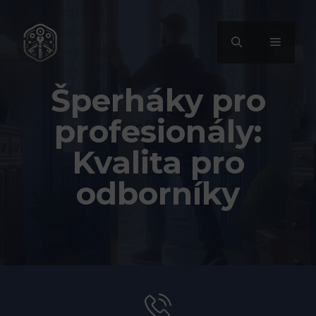
Přeskočit
na
MENU
obsah
Šperháky pro
profesionály:
Kvalita pro
odborníky