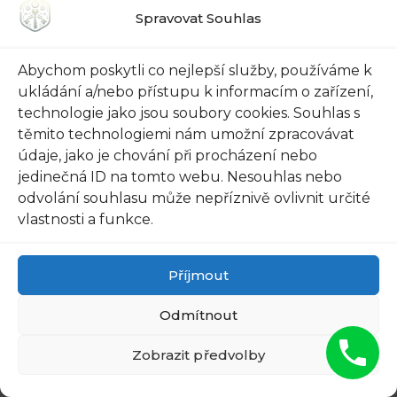
dalšími nezbytnými vybavením.
Spravovat Souhlas
Bezpečnostní normy: Bezpečnost je v
Abychom poskytli co nejlepší služby, používáme k
této profesi klíčová. Změřte si potřebné
ukládání a/nebo přístupu k informacím o zařízení,
znalosti v oblasti požárních
technologie jako jsou soubory cookies. Souhlas s
bezpečnostních předpisů a
těmito technologiemi nám umožní zpracovávat
zabezpečovací techniky. Vytvořte si pevný
údaje, jako je chování při procházení nebo
jedinečná ID na tomto webu. Nesouhlas nebo
základ pro práci s bezpečnostními
odvolání souhlasu může nepříznivě ovlivnit určité
systémy.
vlastnosti a funkce.
Komunikace s klienty: Profesionál v této
oblasti musí umět poskytovat kvalitní
Příjmout
služby a dobře komunikovat s klienty.
Odmítnout
Pokuste se rozvíjet své dovednosti v
oblasti péče o zákazníka a efektivního
Zobrazit předvolby
řešení problémů.