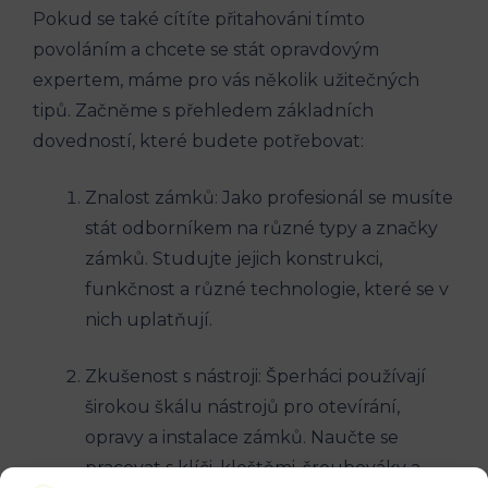
Pokud se také cítíte přitahováni tímto
povoláním a chcete se stát opravdovým
expertem, máme pro vás několik užitečných
tipů. Začněme s přehledem základních
dovedností, které budete potřebovat:
Znalost zámků: Jako profesionál se musíte
stát odborníkem na různé typy a značky
zámků. Studujte jejich konstrukci,
funkčnost a různé technologie, které se v
nich uplatňují.
Zkušenost s nástroji: Šperháci používají
širokou škálu nástrojů pro otevírání,
opravy a instalace zámků. Naučte se
pracovat s klíči, kleštěmi, šroubováky a