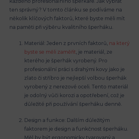
každého profesionálního šperkaře. Jak vybrat
ten správný? V tomto článku se podíváme na
několik klíčových faktorů, které byste měli mít
na paměti při výběru kvalitního šperháku.
Materiál: Jeden z prvních faktorů,
na který
byste se měli zaměřit
, je materiál, ze
kterého je šperhák vyrobený. Pro
profesionální práci s drahými kovy jako je
zlato či stříbro je nejlepší volbou šperhák
vyrobený z nerezové oceli. Tento materiál
je odolný vůči korozi a opotřebení, což je
důležité při používání šperháku denně.
Design a funkce: Dalším důležitým
faktorem je design a funkčnost šperháku.
Měl by být ergonomicky tvarovaný a