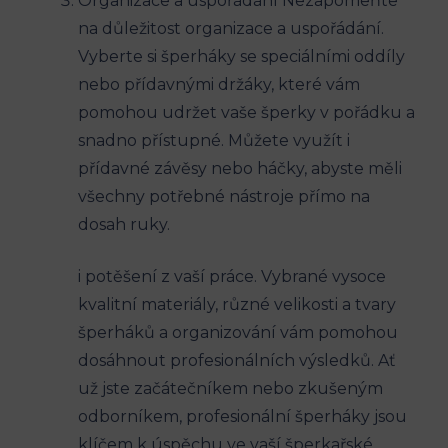
Organizace a uspořádání Nezapomeňte
na důležitost organizace a uspořádání.
Vyberte si šperháky se speciálními oddíly
nebo přídavnými držáky, které vám
pomohou udržet vaše šperky v pořádku a
snadno přístupné. Můžete využít i
přídavné závěsy nebo háčky, abyste měli
všechny potřebné nástroje přímo na
dosah ruky.
i potěšení z vaší práce. Vybrané vysoce
kvalitní materiály, různé velikosti a tvary
šperháků a organizování vám pomohou
dosáhnout profesionálních výsledků. Ať
už jste začátečníkem nebo zkušeným
odborníkem, profesionální šperháky jsou
klíčem k úspěchu ve vaší šperkařské