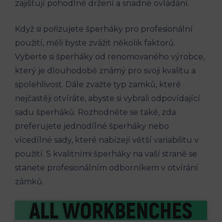
zajišťují pohodlné držení a snadné ovládání.
Když si pořizujete šperháky pro profesionální
použití, měli byste zvážit několik faktorů.
Vyberte si šperháky od renomovaného výrobce,
který je dlouhodobě známý pro svoji kvalitu a
spolehlivost. Dále zvažte typ zamků, které
nejčastěji otvíráte, abyste si vybrali odpovídající
sadu šperháků. Rozhodněte se také, zda
preferujete jednodílné šperháky nebo
vícedílné sady, které nabízejí větší variabilitu v
použití. S kvalitními šperháky na vaší straně se
stanete profesionálním odborníkem v otvírání
zámků.