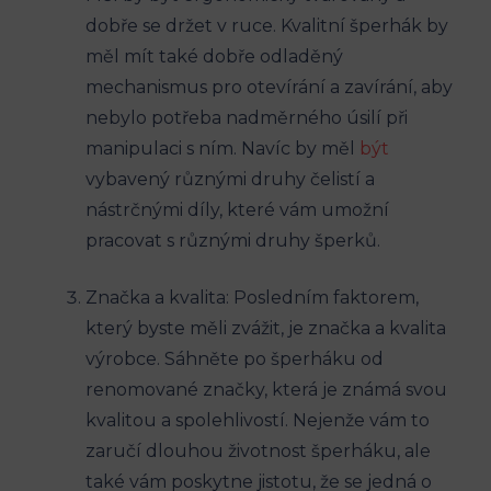
dobře se držet v ruce. Kvalitní šperhák by
měl mít také dobře odladěný
mechanismus pro otevírání a zavírání, aby
nebylo potřeba nadměrného úsilí při
manipulaci s ním. Navíc by měl
být
vybavený různými druhy čelistí a
nástrčnými díly, které vám umožní
pracovat s různými druhy šperků.
Značka a kvalita: Posledním faktorem,
který byste měli zvážit, je značka a kvalita
výrobce. Sáhněte po šperháku od
renomované značky, která je známá svou
kvalitou a spolehlivostí. Nejenže vám to
zaručí dlouhou životnost šperháku, ale
také vám poskytne jistotu, že se jedná o