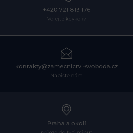
+420 721 813 176
Volejte kdykoliv
kontakty@zamecnictvi-svoboda.cz
Napište nám
Praha a okolí
příjezd do 15 ti minut