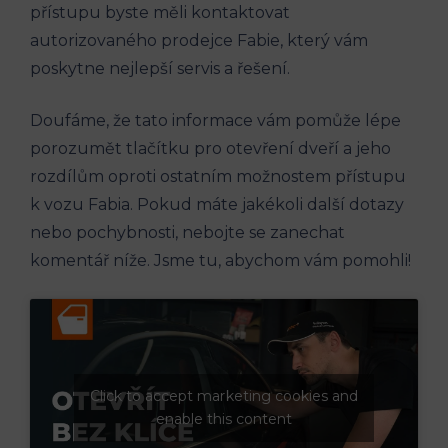
přístupu byste měli kontaktovat
⁣autorizovaného prodejce Fabie, který vám
poskytne nejlepší servis a řešení.
Doufáme, že tato informace vám pomůže lépe
porozumět tlačítku pro otevření dveří a jeho
rozdílům oproti ostatním možnostem přístupu
k ⁤vozu Fabia. Pokud ‌máte jakékoli další dotazy
nebo pochybnosti, nebojte se zanechat
komentář níže. Jsme tu, abychom vám pomohli!
Click to accept marketing cookies and
enable this content