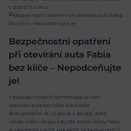
v dobrých ⁢rukou.
Bezpečnostní opatření
při otevírání auta Fabia
bez klíče ‌– Nepodceňujte
je!
V podobě moderní technologie se‍ nám
otevírání auta​ bez klíče stává stále
dostupnějším. Ať ⁤už jste se v dřívější době
někdy​ ocitli v situaci, kdy jste ztratili klíčky nebo
je ‌zapomněli v autě, pak ⁤věřte, že bezpečnostní