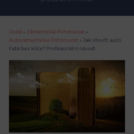
Úvod
»
Zámečnická Pohotovost
»
Autozámečnická Pohotovost
»
Jak otevřít auto
Fabii bez klíče? Profesionální návod!