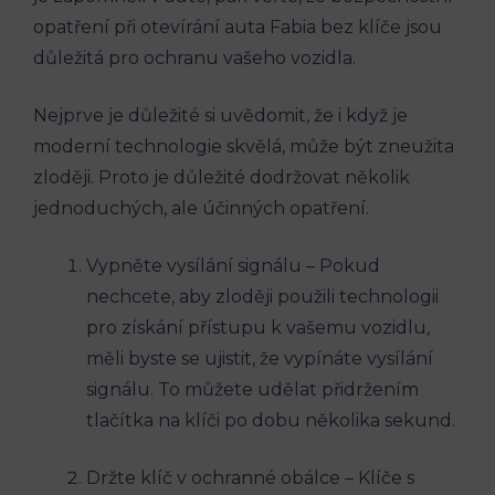
opatření‍ při otevírání ​auta⁤ Fabia bez ⁤klíče jsou
důležitá pro ochranu vašeho vozidla.
Nejprve​ je důležité si uvědomit, že i když je
moderní⁤ technologie skvělá, může být ⁢zneužita
zloději. Proto je důležité dodržovat ​několik
‍jednoduchých, ale účinných opatření.
Vypněte‌ vysílání signálu – Pokud
nechcete, ​aby zloději ⁢použili ⁢technologii
pro získání ⁣přístupu k vašemu vozidlu,
měli byste se ujistit, že vypínáte vysílání​
signálu. To můžete ⁣udělat ⁢přidržením
tlačítka na klíči po dobu několika sekund.
Držte klíč v ochranné‍ obálce – Klíče s