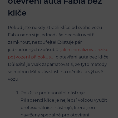
otevření auta Fabia bez
klíče
Pokud jste⁢ někdy ztratili klíče od svého vozu
Fabia nebo si je jednoduše nechali uvnitř
zamknout, nezoufejte! Existuje ‌pár
jednoduchých ‌způsobů,
jak minimalizovat riziko
poškození při ⁤pokusu
‍ o otevření auta bez klíče.
Důležité je však zapamatovat si, že tyto metody
se⁢ mohou lišit⁤ v závislosti na ročníku a výbavě
vozu.
Použijte profesionální nástroje:
Při absenci klíče je nejlepší volbou využít
profesionálních nástrojů, které jsou
navrženy speciálně pro otevírání