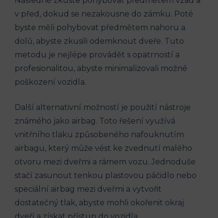
Následně zkuste pohybovat předmětem vzad a
v před, dokud se nezakousne ⁤do zámku. Poté
byste měli pohybovat předmětem nahoru a
dolů, abyste​ zkusili odemknout dveře. Tuto
metodu je nejlépe provádět s​ opatrností a
profesionalitou, abyste minimalizovali možné
poškození vozidla.
Další alternativní možností je použití nástroje
známého jako airbag. Toto řešení využívá
vnitřního tlaku způsobeného nafouknutím
airbagu, který může vést ke zvednutí malého
otvoru mezi dveřmi a rámem vozu. Jednoduše
stačí zasunout tenkou plastovou páčidlo nebo
speciální airbag mezi dveřmi a vytvořit⁣
dostatečný ⁢tlak,​ abyste mohli okořenit okraj
dveří a získat přístup do vozidla.