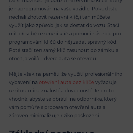
Další možností je použití rezervního klíče, který⁤
je naprogramován na vaše vozidlo. Pokud jste
nechali ⁤zhotovit rezervní klíč, i ten můžete
využít jako způsob, jak se⁢ dostat do vozu. Stačí
mít při sobě rezervní klíč a⁢ pomocí nástroje pro
programování klíčů do něj ⁤zadat správný kód.
Poté stačí ten samý klíč zasunout do zámku a
otočit, a voilà – dveře auta‍ se ‌otevřou.
Mějte však na paměti, že využití profesionálního
vybavení na
otevření auta bez klíče
vyžaduje
určitou míru znalostí a dovedností. ⁣Je proto
vhodné, abyste se ⁣obrátili na odborníka, který
vám pomůže s procesem otevření auta⁢ a
zároveň minimalizuje riziko poškození.