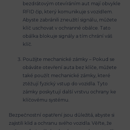
bezdrátovým otevíráním aut mají obvykle⁢
RFID⁣ čip, který komunikuje s vozidlem.
Abyste zabránili ⁢zneužití signálu, můžete
⁣klíč uschovat v‌ ochranné obálce. Tato
obálka blokuje signály a tím chrání váš
klíč.
Použijte mechanické zámky –​ Pokud se
obáváte otevření auta bez klíče, můžete
také použít mechanické zámky, ⁢které
ztěžují fyzický vstup do vozidla. Tyto
zámky poskytují další vrstvu ochrany ke
klíčovému systému.
Bezpečnostní opatření jsou důležitá, abyste si
zajistili klid a ⁣ochranu svého vozidla. Věřte,‌ že⁤