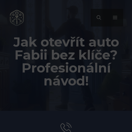
Přeskočit
na
MENU
obsah
Jak otevřít auto
Fabii bez klíče?
Profesionální
návod!