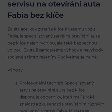
servisu na otevírání auta
Fabia bez klíče
Za situace, kdy ztratíte klíče k vašemu vozu
Fabia, je specializovaný servis na otevírání auta
bez klíče nejen rychlou, ale také bezpečnou
volbou. Existují samozřejmě výhody a⁤ nevýhody
spojené‍ s tímto řešením.​ Podívejme​ se na ně.
Výhody:
Profesionální technici: Specializovaný
servis na⁤ otevírání auta bez klíče
disponuje odborníky, kteří‌ mají široké
⁢znalosti a zkušenosti s otevíráním různých
typů vozů, včetně Fabie. Můžete se