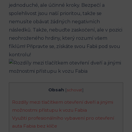
jednoduché,​ ale účinné kroky. Bezpečí a
spolehlivost jsou naší prioritou, takže se​
nemusíte obávat ​žádných negativních​
následků. Takže, nebuďte zaskočení, ale v pozici
neohroženého hrdiny, který rozumí všem
fíklům! ​Připravte⁤ se, získáte svou Fabii pod svou
kontrolu!
Obsah
[
schovat
]
Rozdíly mezi tlačítkem otevření dveří a jinými
možnostmi přístupu k vozu‌ Fabia
Využití profesionálního vybavení pro otevření
auta ⁢Fabia bez klíče