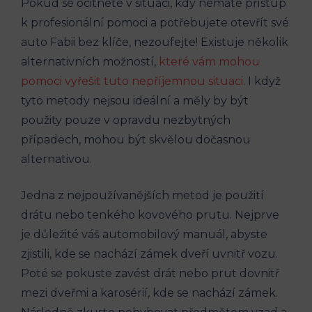
Pokud se ocitnete v situaci, kdy nemáte přístup
k profesionální pomoci a potřebujete otevřít své
auto Fabii bez klíče, nezoufejte! Existuje několik
alternativních možností,
které vám mohou
pomoci vyřešit tuto nepříjemnou situaci
. I když
tyto metody nejsou ideální a měly by být
⁣použity pouze ⁤v opravdu nezbytných
případech, mohou být skvělou dočasnou
alternativou.
Jedna z nejpoužívanějších metod je použití⁤
drátu nebo tenkého kovového prutu. Nejprve
je ‌důležité váš automobilový⁣ manuál, abyste
zjistili, kde se​ nachází zámek dveří uvnitř vozu.
Poté se pokuste zavést drát nebo prut dovnitř
mezi dveřmi a karosérií, kde​ se nachází zámek.