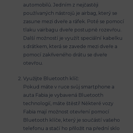
automobilů. Jedním z nejčastěji
používaných nástrojů je airbag,​ který se‍
zasune mezi dveře a ráfek. Poté se pomocí
tlaku vairbagu dveře postupně rozevřou.
⁣Další⁤ možností je využít​ speciální ⁣kabelku
s ⁢drátkem, která se ‍zavede mezi dveře a
pomocí zakřiveného drátu se dveře
otevřou.
Využijte Bluetooth klíč:
Pokud máte v ruce ​svůj smartphone a
auta Fabia je vybavená Bluetooth
technologií, máte štěstí! Některé vozy
Fabia mají možnost otevření pomocí
Bluetooth klíče, který‍ je součástí vašeho
telefonu a stačí ho přiložit‌ na přední sklo​