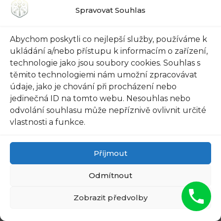
Pokud to nevyjde, nezoufejte!
Spravovat Souhlas
Další možností ⁤je⁢ vyzkoušet hledání klíčů
Abychom poskytli co nejlepší služby, používáme k
pomocí mobilní aplikace. Některé ⁢Fabie mají
ukládání a/nebo přístupu k informacím o zařízení,
novou technologii, která vám umožní najít klíče
technologie jako jsou soubory cookies. Souhlas s
těmito technologiemi nám umožní zpracovávat
přes ⁢Bluetooth signál. Stačí si stáhnout aplikaci
údaje, jako je chování při procházení nebo
do svého chytrého telefonu a sledovat signál,
jedinečná ID na tomto webu. Nesouhlas nebo
který vám pomůže najít ztracené klíče. Pokud
odvolání souhlasu může nepříznivě ovlivnit určité
toto nezabere, ⁢ještě se nevzdávejte!
vlastnosti a funkce.
Poslední možností je zavolat si odborníky.
Příjmout
Existuje mnoho profesionálních autoservisů,
které se specializují na otevírání vozů bez klíče.
Odmítnout
Mají vyškolený personál a⁤ speciální nástroje,
Zobrazit předvolby
které jim umožní otevřít váš vůz bez poškození.
Samozřejmě, s touto možností přichází cena, ale