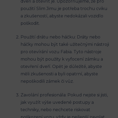
dveří a otevřít je. Upozorňujeme, že pro
‌použití Slim Jimu je potřeba‌ trochu‍ cviku
a zkušeností, abyste nedokázali ⁢vozidlo
poškodit.
Použití drátu ​nebo háčku: Dráty nebo
háčky mohou být také užitečnými nástroji
pro otevírání vozu Fabia. Tyto⁢ nástroje
mohou být ⁤použity k vyfocení zámku a
otevření dveří. Opět je ​důležité,⁣ abyste
měli zkušenosti a ‌byli opatrní, abyste
nepoškodili zámek či vůz.
Zavolání profesionála: Pokud ‌nejste si jisti,
‌jak využít výše uvedené postupy a
techniky, nebo nechcete riskovat
‌poškození vozu,⁢ vždy je​ nejlepší zavolat