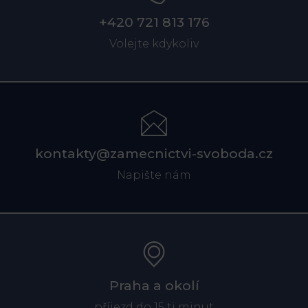
+420 721 813 176
Volejte kdykoliv
kontakty@zamecnictvi-svoboda.cz
Napište nám
Praha a okolí
příjezd do 15 ti minut