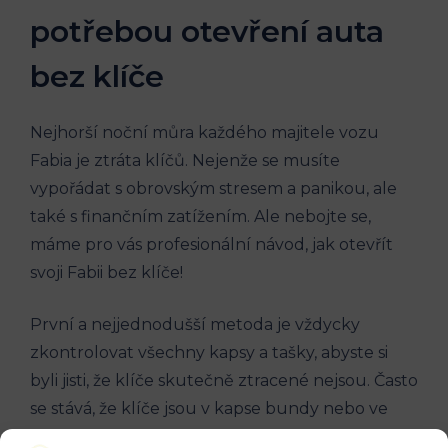
potřebou otevření auta
bez klíče
Nejhorší noční⁣ můra každého majitele vozu
Fabia je ztráta klíčů. Nejenže se musíte
vypořádat s obrovským stresem⁣ a panikou, ale
také s finančním zatížením. Ale ⁤nebojte se,
máme pro vás profesionální návod, jak otevřít
svoji Fabii bez klíče!
První​ a nejjednodušší metoda je⁣ vždycky
‌zkontrolovat všechny kapsy a tašky, ⁤abyste si
byli jisti, že klíče skutečně ztracené nejsou.⁤ Často
se stává, že klíče jsou v kapse bundy nebo ve
vaší tašce, jenom ⁣si⁤ na to musíte vzpomenout.