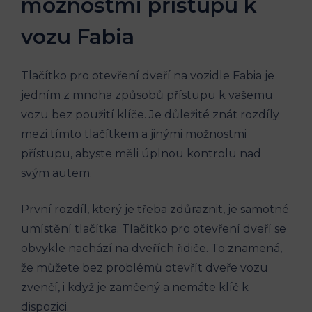
možnostmi přístupu k
vozu‌ Fabia
Tlačítko pro otevření dveří na vozidle ⁣Fabia je
jedním ​z mnoha způsobů přístupu ‍k vašemu
vozu ‍bez ⁢použití klíče. Je důležité znát rozdíly⁤
mezi tímto ​tlačítkem a jinými možnostmi
přístupu, abyste měli úplnou kontrolu nad
svým autem.
První rozdíl, který je třeba zdůraznit, je⁤ samotné
umístění tlačítka. Tlačítko pro otevření ‍dveří se
⁣obvykle nachází na dveřích řidiče. To znamená,
že můžete bez problémů otevřít dveře vozu
zvenčí, i když je zamčený a nemáte klíč ‍k
dispozici.