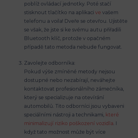
poblíž ovládací jednotky. Poté stačí
stisknout tlačítko​ na aplikaci
ve
vašem
telefonu a voila! Dveře se ​otevřou. Ujistěte
se však, že ⁢jste‍ si ke svému autu přiřadili
Bluetooth klíč, protože v opačném
případě tato metoda nebude fungovat. ⁤
Zavolejte odborníka:
Pokud výše⁤ zmíněné metody⁤ nejsou
dostupné nebo nezabírají, neváhejte
kontaktovat profesionálního zámečníka,‍
který se specializuje na otevírání⁤
automobilů. Tito odborníci jsou vybaveni
speciálními nástroji ⁤a technikami,
které
minimalizují riziko poškození vozidla
. I
když tato možnost může být více‌