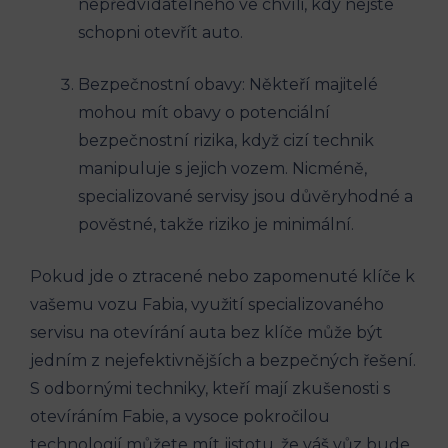
nepředvídatelného ve chvíli, kdy nejste
schopni otevřít auto.
Bezpečnostní obavy: Někteří majitelé
mohou mít‌ obavy o potenciální
bezpečnostní rizika,‍ když cizí technik
⁣manipuluje‌ s jejich ‌vozem. Nicméně,
specializované servisy jsou důvěryhodné a
pověstné, takže riziko je minimální.
Pokud jde o ztracené nebo zapomenuté klíče k
vašemu vozu Fabia, využití specializovaného⁤
servisu‌ na otevírání auta bez klíče může být⁤
jedním z nejefektivnějších a bezpečných řešení.
S ⁢odbornými techniky, kteří mají zkušenosti s⁣
otevíráním Fabie, a vysoce pokročilou
technologií můžete mít jistotu, že váš vůz bude