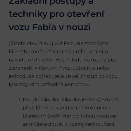
Základní postupy a
⁢techniky pro otevření⁤
vozu Fabia v nouzi
Chcete otevřít ‌svůj vůz Fabii, ‌ale ztratili jste
klíče? Nezoufejte! V tomto profesionálním
⁤návodu ​se​ dozvíte . Bez ohledu na to, zda jste⁣
zapomněli klíče uvnitř vozu, ztratili je nebo
⁤jednoduše potřebujete získat přístup do vozu,
tyto tipy vám rozhodně pomohou.
Použití Slim Jim:⁤ Slim Jim je tenký kovový
prut, který‍ se zasouvá mezi⁢ okénem a
těsněními dveří. Pomocí tohoto nástroje
se můžete dostat k uzamykací součásti