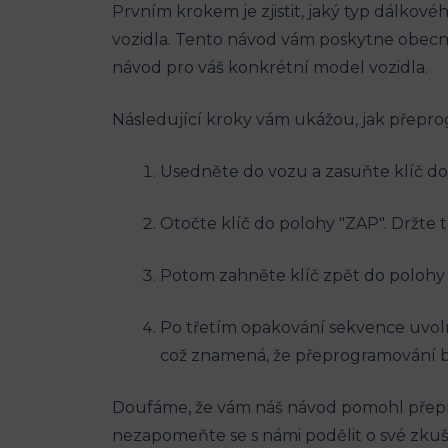
Prvním krokem je zjistit, jaký typ dálkovéh
vozidla. Tento návod vám poskytne obecno
návod pro váš konkrétní model vozidla.
Následující kroky vám ukážou, jak přepro
Usedněte do vozu a zasuňte klíč do 
Otočte klíč do polohy "ZAP". Držte t
Potom zahněte klíč zpět do polohy "
Po třetím opakování sekvence uvolnět
což znamená, že přeprogramování b
Doufáme, že vám náš návod pomohl přepro
nezapomeňte se s námi podělit o své zkuše