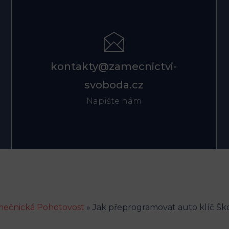
kontakty@zamecnictvi-
svoboda.cz
Napište nám
ečnická Pohotovost
»
Jak přeprogramovat auto klíč Šk