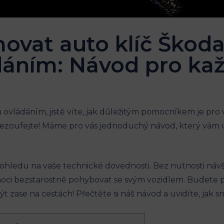
ovat auto klíč Škoda
dáním: Návod pro ka
ovládáním, jistě víte, jak důležitým pomocníkem je pro vás
ezoufejte! Máme pro vás jednoduchý návod, který vám u
ohledu na vaše technické dovednosti. Bez nutnosti náv
moci bezstarostně pohybovat se svým vozidlem. Budete p
 zase na cestách! Přečtěte si náš návod a uvidíte, jak sn