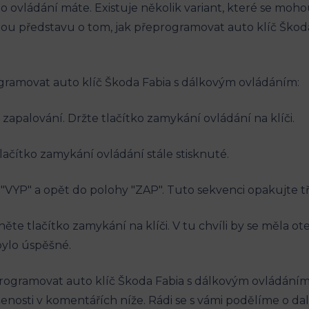
o ovládání máte. Existuje několik variant, které se mohou
u představu o tom, jak přeprogramovat auto klíč Škoda F
gramovat auto klíč Škoda Fabia s dálkovým ovládáním:
zapalování. Držte tlačítko zamykání ovládání na klíči.
lačítko zamykání ovládání stále stisknuté.
VYP" a opět do polohy "ZAP". Tuto sekvenci opakujte tři
e tlačítko zamykání na klíči. V tu chvíli by se měla otev
ylo úspěšné.
gramovat auto klíč Škoda Fabia s dálkovým ovládáním. 
nosti v komentářích níže. Rádi se s vámi podělíme o dal