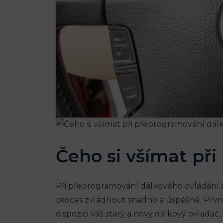
Čeho si všímat př
Při přeprogramování dálkového ovládání au
proces zvládnout snadno a úspěšně. Prvním
dispozici váš starý a nový dálkový ovladač,