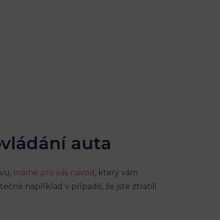
vládání auta
avu,
máme pro vás návod
, který vám
né například v případě, že jste ztratili