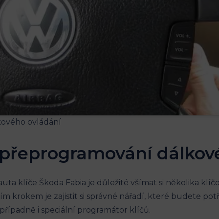
i přeprogramování dálkov
ta klíče Škoda Fabia je důležité všímat si několika kl
 krokem je zajistit si správné nářadí, které budete pot
 případně i speciální programátor klíčů.