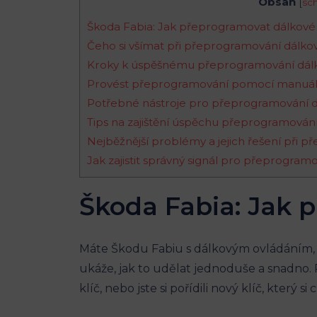
Obsah
[
sc
Škoda Fabia: Jak přeprogramovat dálkové 
Čeho si všímat při přeprogramování dálko
Kroky k úspěšnému přeprogramování dálk
Provést přeprogramování pomocí manuál
Potřebné nástroje pro přeprogramování d
Tips na zajištění úspěchu přeprogramování
Nejběžnější problémy a jejich řešení při 
Jak zajistit správný signál pro přeprogram
Škoda Fabia: Jak 
Máte Škodu Fabiu s dálkovým ovládáním, 
ukáže, jak to udělat jednoduše a snadno. 
klíč, nebo jste si pořídili nový klíč, který si