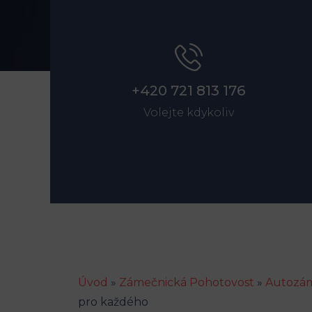
+420 721 813 176
Volejte kdykoliv
Úvod
»
Zámečnická Pohotovost
»
Autozám
pro každého