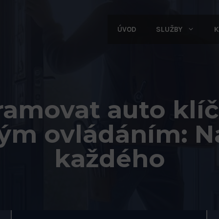
ÚVOD
SLUŽBY
K
ramovat auto klíč
vým ovládáním: N
každého