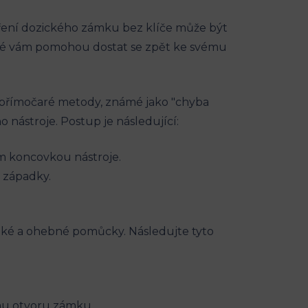
vření dozického zámku bez klíče může být
teré vám pomohou dostat se zpět ke svému
tí přímočaré metody, známé jako "chyba
nástroje. Postup je následující:
em koncovkou nástroje.
n západky.
enké a ohebné pomůcky. Následujte tyto
mu otvoru zámku.