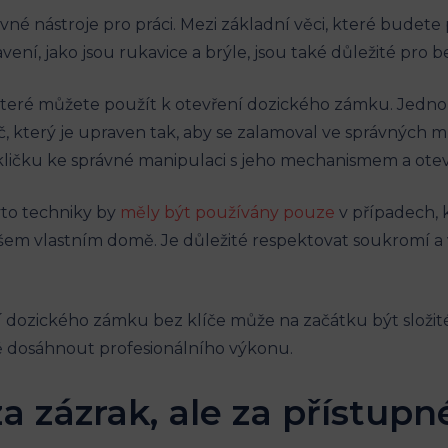
né nástroje pro práci. Mezi základní věci, které budete po
ení, jako jsou rukavice a brýle, jsou také důležité pro 
 které můžete použít k otevření dozického zámku. Jedno
íč, který je upraven tak, aby se zalamoval ve správných 
o a kličku ke správné manipulaci s jeho mechanismem a ot
yto techniky by
měly být používány pouze
v případech, 
em vlastním domě. Je důležité respektovat soukromí a vl
 dozického zámku bez klíče může na začátku být složité
 dosáhnout profesionálního výkonu.
za zázrak, ale za přístupn