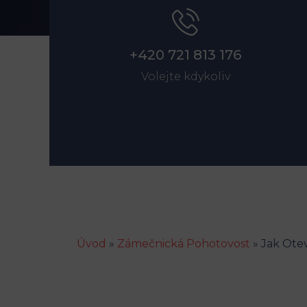
+420 721 813 176
Volejte kdykoliv
Úvod
»
Zámečnická Pohotovost
»
Jak Otev