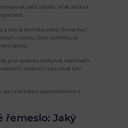
třebovat, patří páčidlo, vrták, klička a
bezpečnost.
u z nich je technika zvaná "Bump Key".
místech v zámku. Další technikou je
evření zámku.
kdy je to opravdu nezbytné, například k
astnictví ostatních a používat tyto
, ale s tréninkem a přesvědčením o
é řemeslo: Jaký