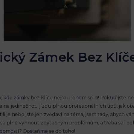
ický Zámek Bez Klíče
ta, kde zámky bez klíče nejsou jenom sci-fi! Pokud jste n
te se na jedinečnou jízdu plnou profesionálních tipů, jak 
ratili je nebo jste jen zvědaví na téma, jsem tady, abych
 plně vyhnout zbytečným problémům, a třeba se i odhal
ědomostí? Dostaňme se do toho!