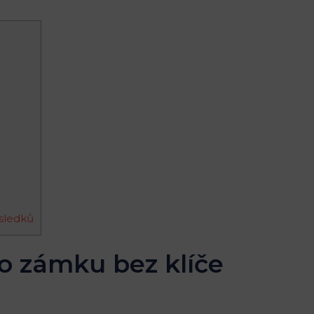
ýsledků
ho zámku bez klíče