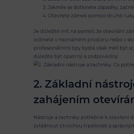
Jakmile se dotknete západky, začně
Otevřete zámek pomoci druhé ruky
Je důležité mít na paměti, že otevírání 
ocitnete v neznámém prostoru nebo v situ
profesionálními tipy byste však měli být s
důležité být opatrný a zodpovědný.
2. Základní nástro
zahájením otevírá
Nástroje a techniky potřebné k otevření 
zvládnout s trochou trpělivosti a správným