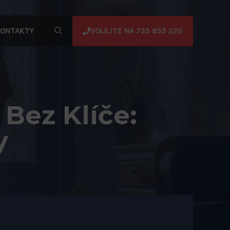
VOLEJTE NA 735 855 220
ONTAKTY
Bez Klíče:
y