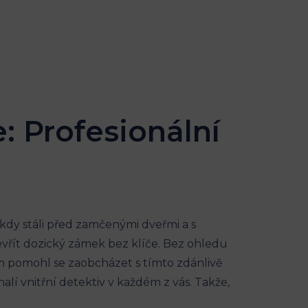
: Profesionální
ěkdy stáli před zamčenými dveřmi a s
otevřít dozický zámek bez klíče. Bez ohledu
 vám pomohl se zaobcházet s tímto zdánlivě
í vnitřní detektiv v každém z vás. Takže,