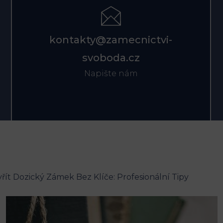
kontakty@zamecnictvi-
svoboda.cz
Napište nám
řít Dozický Zámek Bez Klíče: Profesionální Tipy