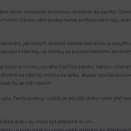
bez klíče, nemusíte se rovnou dostávat do paniky. Ote
. V tomto článku vám poskytneme profesionální tipy, k
způsobů, jak otevřít dozický zámek bez klíče, je použi
ipulaci s tlačítky na zámku za pomoci tenkého kovového 
elný otvor a rovnou vyvalte tlačítko zámku nahoru směr
atáhněte za nástroj rovnou ke sebe, abyste vyvolali posu
mek by se měl otevřít.
stupu. Tento postup vyžaduje použití drátu nebo jiné t
Délka drátu by měla být přibližně 15 cm.
u zámku a postupně ho posouvejte směrem ke středové