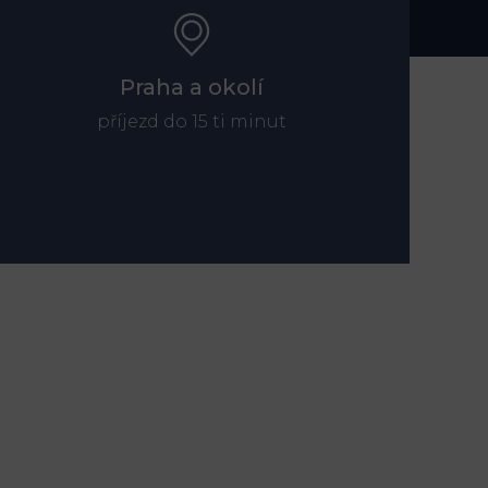
Praha a okolí
příjezd do 15 ti minut