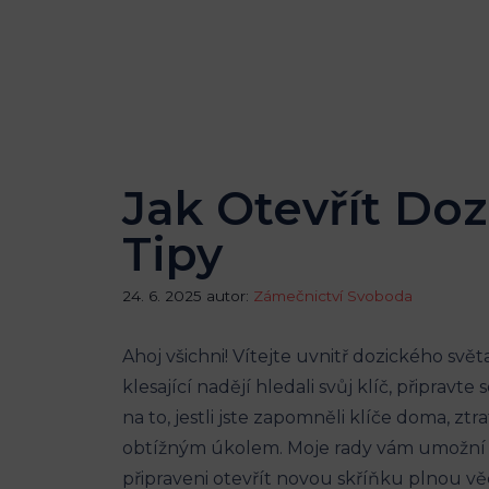
Jak Otevřít Doz
Tipy
24. 6. 2025
autor:
Zámečnictví Svoboda
Ahoj všichni! Vítejte uvnitř dozického svě
klesající nadějí hledali svůj klíč, připrav
na to, jestli jste zapomněli klíče doma, zt
obtížným úkolem. Moje rady vám umožní se
připraveni otevřít novou skříňku plnou v