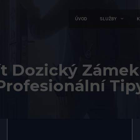
ÚVOD
SLUŽBY
K
ít Dozický Zámek 
Profesionální Tip