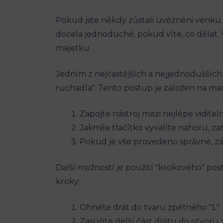
Pokud jste někdy zůstali uvězněni venku 
docela jednoduché, pokud víte, co dělat
majetku.
Jedním z nejčastějších a nejjednodušších 
ruchadla". Tento postup je založen na man
Zapojte nástroj mezi nejlépe vidit
Jakmile tlačítko vyvalíte nahoru, z
Pokud je vše provedeno správně, zá
Další možností je použití "krokového" po
kroky:
Ohněte drát do tvaru zpětného "L". 
Zasuňte delší část drátu do otvor