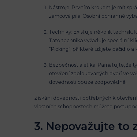
Nástroje: Prvním krokem je mít správ
zámcová pila. Osobní ochranné vybav
Techniky: Existuje několik technik,
Tato technika vyžaduje speciální kl
"Picking", při které užijete páčidl
Bezpečnost a etika: Pamatujte, že t
otevření zablokovaných dveří ve vaš
dovednosti pouze zodpovědně.
Získání dovedností potřebných k otevření
vlastních schopnostech můžete postupně
3. Nepovažujte to 