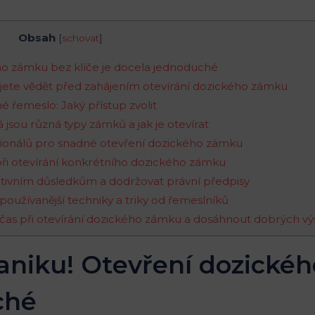
Obsah
[
schovat
]
ého zámku bez klíče je docela jednoduché
bujete vědět před zahájením otevírání dozického zámku
né řemeslo: Jaký přístup zvolit
 jsou různá typy zámků a jak je otevírat
ofesionálů pro snadné otevření dozického zámku
při otevírání konkrétního dozického zámku
ativním důsledkům a dodržovat právní předpisy
jpoužívanější techniky a triky od řemeslníků
t čas při otevírání dozického zámku a dosáhnout dobrých v
paniku! Otevření dozické
ché