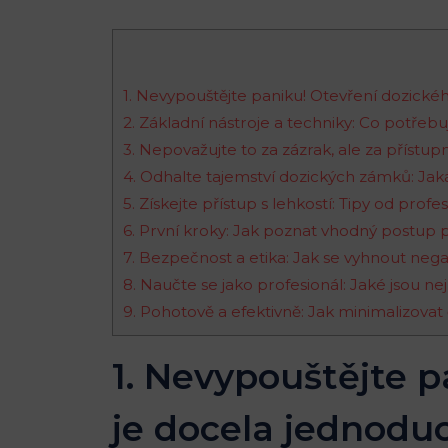
1. Nevypouštějte paniku! Otevření dozick
2. Základní nástroje a techniky: Co potře
3. Nepovažujte to za zázrak, ale za přístup
4. Odhalte tajemství dozických zámků: Jaká
5. Získejte přístup s lehkostí: Tipy od pr
6. První kroky: Jak poznat vhodný postup 
7. Bezpečnost a etika: Jak se vyhnout neg
8. Naučte se jako profesionál: Jaké jsou ne
9. Pohotově a efektivně: Jak minimalizova
1. Nevypouštějte 
je docela jednodu