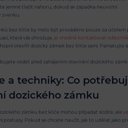
te jemně tlačit nahoru, dokud se západka neuvolní.
 zvenku.
zámků bez klíče by mělo být prováděno pouze za účelem
aci, která vás ohrožuje,
je vhodné kontaktovat odborní
chopni otevřít dozický zámek bez klíče sami. Pamatujte s
je a techniky: Co potřebu
ní dozického zámku
dozického zámku bez klíče mohou připadat složité, ale
v
i postupy. Pokud se chcete naučit, jak to udělat jako pro