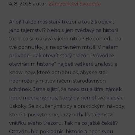
4. 8. 2025
autor:
Zámečnictví Svoboda
Ahoj! Takže máš starý trezor a toužíš objevit
jeho tajemství? Nebo si jen zvědavý na historii
toho, co se ukrývá v jeho nitru? Bez ohledu na
tvé pohnutky, jsi na správném místě! V našem
průvodci "Jak otevřít starý trezor: Průvodce
otevíráním historie" najdeš veškeré znalosti a
know-how, které potřebuješ, abys se stal
neohroženým otevíračem starodávných
schránek. Jsme si jistí, že neexistuje šifra, zámek
nebo mechanizmus, který by neměl své klady a
úskoky. Se zkušenými tipy a praktickými návody,
které ti poskytneme, brzy odhalíš tajemství
vnitřku svého trezoru. Tak na co ještě čekáš?
Otevři tuhle pokladnici historie a nech svou