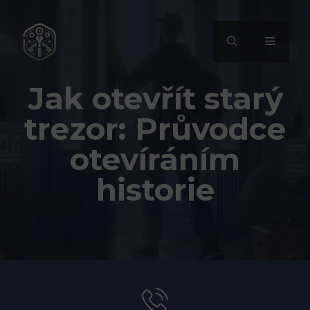
Přeskočit
na
MENU
obsah
Jak otevřít starý
trezor: Průvodce
otevíráním
historie