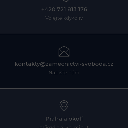
+420 721 813 176
Volejte kdykoliv
kontakty@zamecnictvi-svoboda.cz
Napište nám
Praha a okolí
příjezd do 15 ti minut