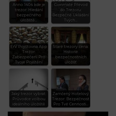
Anno 1404 kde je
Coinmate Převod
trezor: Hledání
do Trezoru:
bezpečného
Bezpečné Ukládání
úložiště…
Tvých…
ErV Pojišťovna App
Staré trezory cena:
Trezor:
Historie
Zabezpečení Pro
bezpečnostních
Tvoje Pojištění
úložišť
Jaký trezor vybrat:
Zamčený Hotelový
Průvodce volbou
Trezor: Bezpečnost
ideálního úložiště
Pro Tvé Cennosti…