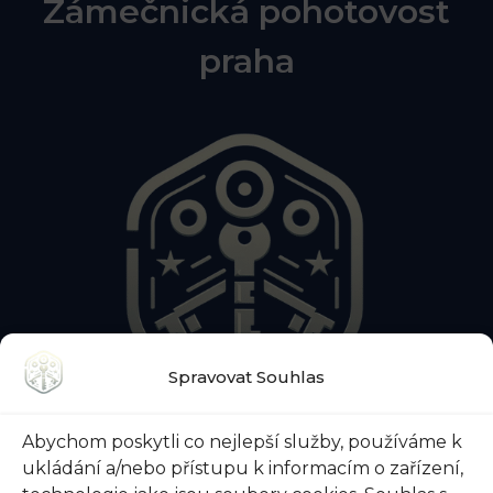
Zámečnická pohotovost
praha
Spravovat Souhlas
O NÁS
KONTAKTY
BLOG
Abychom poskytli co nejlepší služby, používáme k
O ZÁMEČNICKÉ POHOTOVOSTI
ukládání a/nebo přístupu k informacím o zařízení,
O ZABEZPEČENÍ DVEŘÍ
VŠE O TREZORECH