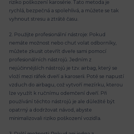
riziko poškození karosérie. Tato metoda je
rychlá, bezpečná a spolehlivá, a můžete se tak
vyhnout stresu a ztrátě času.
2. Použijte profesionální nástroje: Pokud
nemáte možnost nebo chuť volat odborníky,
můžete zkusit otevřít dveře sami pomocí
profesionálních nástrojů. Jedním z
nejúčinnějších nástrojů je tzv. airbag, který se
vloží mezi ráfek dveří a karoserii. Poté se napustí
vzduch do airbagu, což vytvoří mezírku, kterou
lze využít k ručnímu odemčení dveří. Při
používání těchto nástrojů je ale důležité být
opatrný a dodržovat návod, abyste
minimalizovali riziko poškození vozidla.
3. Další možnosti: Pokud ani jedna z