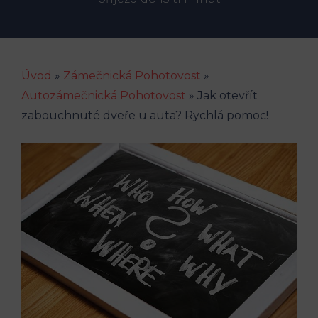
Úvod
»
Zámečnická Pohotovost
»
Autozámečnická Pohotovost
»
Jak otevřít
zabouchnuté dveře u auta? Rychlá pomoc!