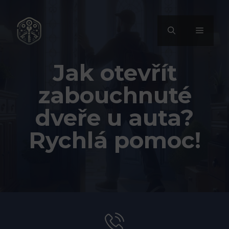
Přeskočit
na
MENU
obsah
Jak otevřít
zabouchnuté
dveře u auta?
Rychlá pomoc!