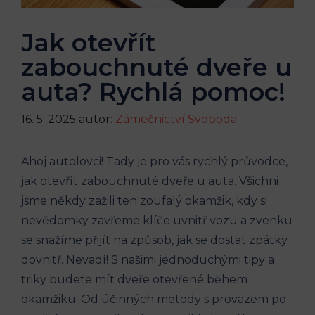
Jak otevřít
zabouchnuté dveře u
auta? Rychlá pomoc!
16. 5. 2025
autor:
Zámečnictví Svoboda
Ahoj autolovci! Tady je pro vás rychlý průvodce,
jak otevřít zabouchnuté dveře u auta. Všichni
jsme někdy zažili ten zoufalý okamžik, kdy si
nevědomky zavřeme klíče uvnitř vozu a zvenku
se snažíme přijít na způsob, jak se dostat zpátky
dovnitř. Nevadí! S našimi jednoduchými tipy a
triky budete mít dveře otevřené během
okamžiku. Od účinných metody s provazem po