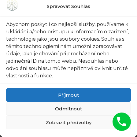
Spravovat Souhlas
páčku uvnitř dveří a umožnily vám ji otočit.
Jedná se o investici, která se vám může vrátit
Abychom poskytli co nejlepší služby, používáme k
mnohokrát, protože i kdybyste se ocitli v nouzi
ukládání a/nebo přístupu k informacím o zařízení,
jen jednou, už za to bude stát.
technologie jako jsou soubory cookies. Souhlas s
těmito technologiemi nám umožní zpracovávat
3. Zkuste zapomenutý klíč otevřít magnetem:
údaje, jako je chování při procházení nebo
Pokud se při posledním výletu do přírody (nebo
jedinečná ID na tomto webu. Nesouhlas nebo
zbytečně riskantním selfie) při přistavení
odvolání souhlasu může nepříznivě ovlivnit určité
telefonu na prasklé okno přiložil magnet,
vlastnosti a funkce.
můžete ho využít právě v této chvíli. Přiložte
magnet na místo, kde si myslíte, že je klíč, a
Příjmout
lehce s ním pohybujte. Pokuste se najít ten
Odmítnout
správný úhel a klíč by se měl zachytit a dovolit
vám otevřít dveře.
Zobrazit předvolby
Budete-li při uplatnění těchto triků postupovat