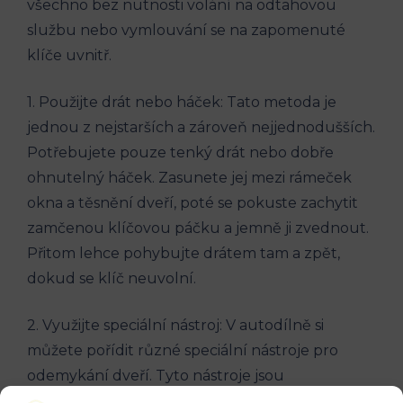
všechno bez nutnosti volání na odtahovou
službu nebo vymlouvání se na zapomenuté
klíče uvnitř.
1. Použijte drát nebo háček: Tato metoda je
jednou z nejstarších a zároveň nejjednodušších.
Potřebujete pouze tenký drát nebo dobře
ohnutelný háček. Zasunete jej mezi rámeček
okna a těsnění dveří, poté se pokuste zachytit
zamčenou klíčovou páčku a jemně ji zvednout.
Přitom lehce pohybujte drátem tam a zpět,
dokud se klíč neuvolní.
2. Využijte speciální nástroj: V autodílně si
můžete pořídit různé speciální nástroje pro
odemykání dveří. Tyto nástroje jsou
konstruovány tak, aby zachycovaly klíčovou