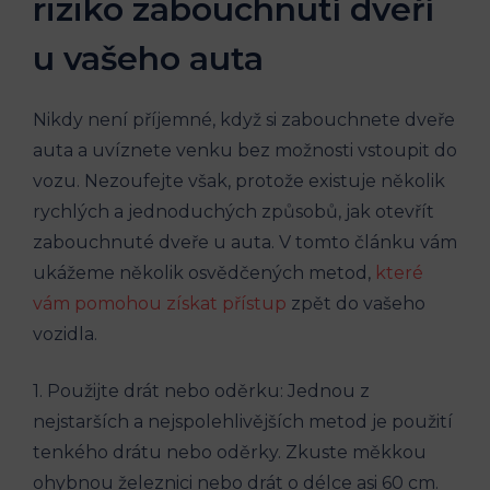
riziko zabouchnutí dveří
u vašeho auta
Nikdy není příjemné, když si zabouchnete dveře
auta a uvíznete venku bez možnosti vstoupit do
vozu. Nezoufejte však, protože existuje několik
rychlých a jednoduchých způsobů, jak otevřít
zabouchnuté dveře u auta. V tomto článku vám
ukážeme několik osvědčených metod,
které
vám pomohou získat přístup
zpět do vašeho
vozidla.
1. Použijte drát nebo oděrku: Jednou z
nejstarších a nejspolehlivějších metod je použití
tenkého drátu nebo oděrky. Zkuste měkkou
ohybnou železnici nebo drát o délce asi 60 cm.