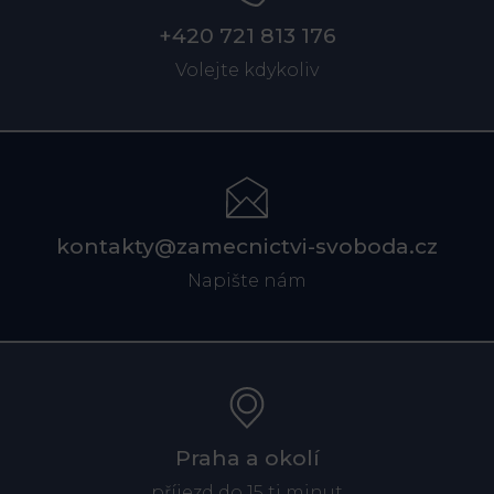
+420 721 813 176
Volejte kdykoliv
kontakty@zamecnictvi-svoboda.cz
Napište nám
Praha a okolí
příjezd do 15 ti minut