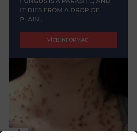
FUNGUS IS A PARASITE, AND
IT DIES FROM A DROP OF
PLAIN...