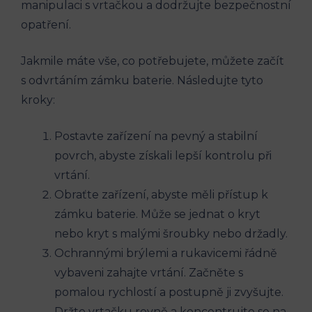
manipulaci s vrtačkou a dodržujte bezpečnostní
opatření.
Jakmile máte vše, co potřebujete, můžete začít
s odvrtáním zámku baterie. Následujte tyto
kroky:
Postavte zařízení na pevný a stabilní
povrch, abyste získali lepší kontrolu při
vrtání.
Obraťte zařízení, abyste měli přístup k
zámku baterie. Může se jednat o kryt
nebo kryt s malými šroubky nebo držadly.
Ochrannými brýlemi a rukavicemi řádně
vybaveni zahajte vrtání. Začněte s
pomalou rychlostí a postupně ji zvyšujte.
Držte vrtačku rovně a koncentrujte se na