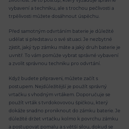
životnost. Je to postup, který vyžaduje správné
vybavení a techniku, ale s trochou pečlivosti a
trpělivosti můžete dosáhnout úspěchu.
Před samotným odvrtáním baterie je důležité
udělat si představu o své situaci. Je nezbytné
zjistit, jaký typ zámku máte a jaký druh baterie je
uvnitř. To vám pomůže vybrat správné vybavení
a zvolit správnou techniku pro odvrtání.
Když budete připraveni, můžete začít s
postupem. Nejdůležitější je použít správný
vrtačku s vhodným vrtákem. Doporučuje se
použít vrták s tvrdokovovou špičkou, který
dokáže snadno proniknout do zámku baterie. Je
důležité držet vrtačku kolmo k povrchu zámku
a postupovat pomalu a s větší silou, dokud se