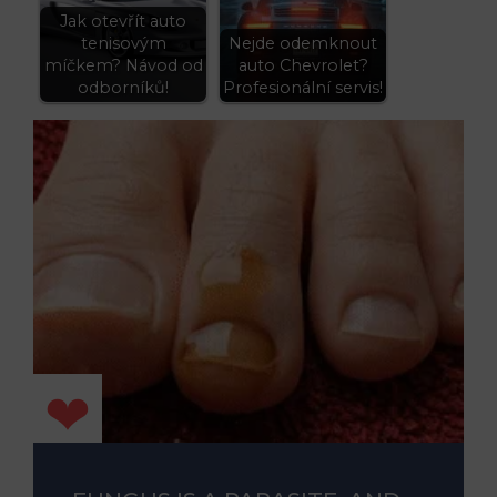
Jak otevřít auto
tenisovým
Nejde odemknout
míčkem? Návod od
auto Chevrolet?
odborníků!
Profesionální servis!