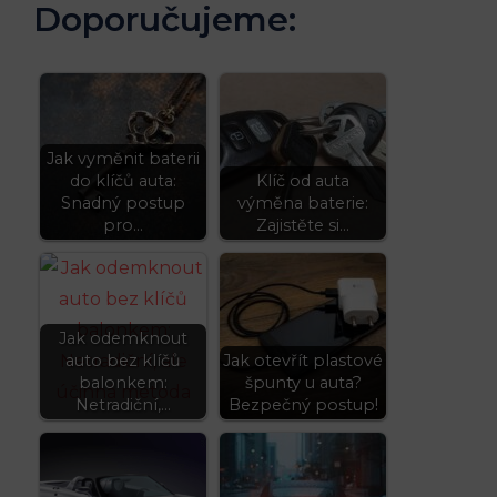
Doporučujeme:
Jak vyměnit baterii
do klíčů auta:
Klíč od auta
Snadný postup
výměna baterie:
pro…
Zajistěte si…
Jak odemknout
auto bez klíčů
Jak otevřít plastové
balonkem:
špunty u auta?
Netradiční,…
Bezpečný postup!