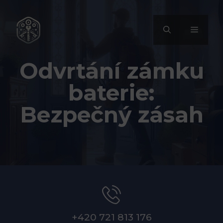
Přeskočit
na
MENU
obsah
Odvrtání zámku
baterie:
Bezpečný zásah
+420 721 813 176