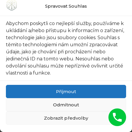
Spravovat Souhlas
Abychom poskytli co nejlepší služby, používáme k
FIND PAPILLOMAS ON YOUR
ukládání a/nebo přístupu k informacím o zařízení,
NECK OR ARMPIT? IT'S THE
technologie jako jsou soubory cookies. Souhlas s
FIRST STAGE OF...
těmito technologiemi nám umožní zpracovávat
údaje, jako je chování při procházení nebo
jedinečná ID na tomto webu. Nesouhlas nebo
odvolání souhlasu může nepříznivě ovlivnit určité
vlastnosti a funkce.
Příjmout
Odmítnout
Zobrazit předvolby