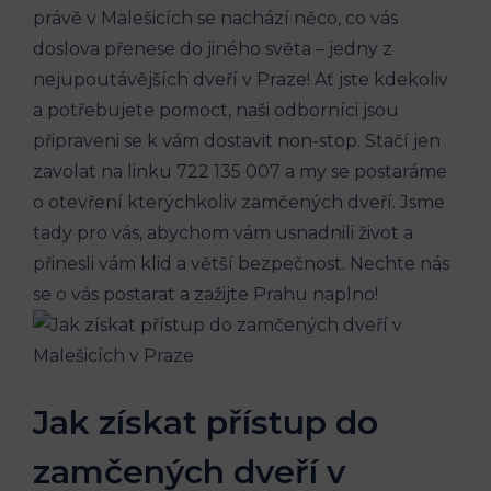
právě v Malešicích se nachází něco, co vás
doslova přenese do jiného světa – jedny z
‍nejupoutávějších dveří v Praze! Ať‌ jste kdekoliv
a potřebujete pomoct, naši ‍odborníci‌ jsou
připraveni se k vám dostavit non-stop. Stačí jen
zavolat na linku 722 135 007 a my se postaráme
o otevření kterýchkoliv zamčených dveří. Jsme
tady pro vás, ​abychom vám usnadnili život a
přinesli vám klid‍ a větší bezpečnost. Nechte nás​
se o vás postarat‌ a zažijte Prahu naplno!
Jak získat přístup do
zamčených ⁣dveří v