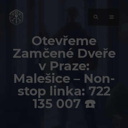
Přeskočit
na
MENU
obsah
Otevřeme
Zamčené Dveře
v Praze:
Malešice – Non-
stop linka: 722
135 007 ☎️