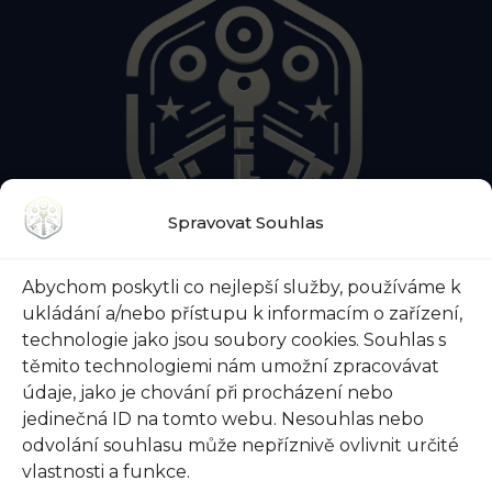
Spravovat Souhlas
O NÁS
KONTAKTY
BLOG
Abychom poskytli co nejlepší služby, používáme k
O ZÁMEČNICKÉ POHOTOVOSTI
ukládání a/nebo přístupu k informacím o zařízení,
O ZABEZPEČENÍ DVEŘÍ
VŠE O TREZORECH
technologie jako jsou soubory cookies. Souhlas s
těmito technologiemi nám umožní zpracovávat
údaje, jako je chování při procházení nebo
jedinečná ID na tomto webu. Nesouhlas nebo
@ 2026 Zámečnictví-svoboda.cz |
Ochrana osobních
odvolání souhlasu může nepříznivě ovlivnit určité
údajů
|
Všeobecné obchodní podmínky
vlastnosti a funkce.