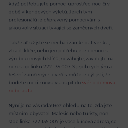
když potřebujete pomoci uprostřed noci či v
‍době‍ víkendových výletů. Jejich tým
profesionálů je připravený pomoci vám s
jakoukoliv situací týkající se zamčených dveří.
Takže ať už jste se nechali⁣ zamknout venku,
ztratili klíče, nebo jen⁢ potřebujete ‌pomoci s
výrobou nových⁢ klíčů, ⁣neváhejte, zavolejte na
non-stop linku​ 722 135 007. S⁣ jejich rychlým a
řešení zamčených dveří ⁢si můžete ⁢být jisti, že
budete moci znovu vstoupit do
svého domova
nebo auta
.
Nyní je⁤ na vás řada! Bez ohledu na to, zda jste
místními obyvateli Malešic nebo ⁤turisty, ​non-
stop linka 722 135 ⁢007 je vaše klíčová ‍adresa, co