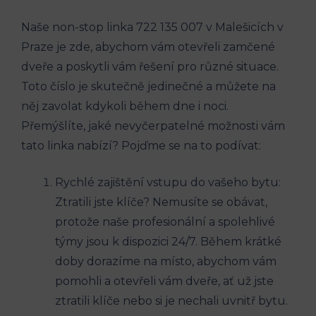
Naše non-stop linka 722 135 007 v Malešicích v
Praze je zde, abychom vám otevřeli zamčené
dveře a​ poskytli vám ‌řešení⁤ pro různé situace.
⁢Toto ‍číslo je skutečně jedinečné a můžete na​
něj zavolat ‌kdykoli⁤ během dne i noci.
Přemýšlíte, jaké⁢ nevyčerpatelné možnosti vám
tato‍ linka nabízí? ⁣Pojďme se na to podívat:
Rychlé zajištění vstupu do vašeho bytu:
Ztratili jste klíče? Nemusíte se obávat,⁤
protože naše ​profesionální a spolehlivé
týmy jsou​ k dispozici 24/7. Během krátké
doby dorazíme na místo, abychom vám
pomohli a otevřeli vám dveře, ať už jste
ztratili⁤ klíče nebo si je nechali uvnitř ‌bytu.