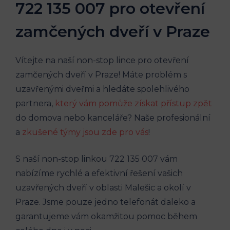
722 135 007‍ pro otevření
zamčených dveří‍ v Praze
Vítejte na naší⁢ non-stop lince pro‌ otevření
zamčených ‌dveří v Praze! Máte problém s
⁣uzavřenými dveřmi a hledáte spolehlivého
partnera,
který vám pomůže získat přístup zpět
do domova ‌nebo kanceláře? Naše profesionální
a
zkušené týmy jsou zde ⁣pro vás
!⁢
S naší non-stop linkou 722 135 007 ⁣vám
nabízíme rychlé a‌ efektivní‍ řešení vašich
uzavřených dveří v oblasti ​Malešic a okolí v
Praze. Jsme pouze jedno telefonát daleko a
garantujeme vám okamžitou pomoc během