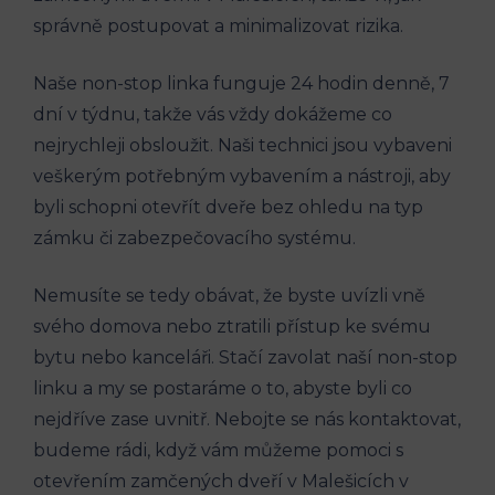
správně⁢ postupovat a minimalizovat rizika.
Naše non-stop linka funguje 24 ⁢hodin ⁤denně, 7
dní‍ v týdnu, takže vás vždy dokážeme co
nejrychleji‌ obsloužit. Naši technici jsou vybaveni
veškerým potřebným vybavením a nástroji, aby‍
byli schopni otevřít dveře⁢ bez ohledu na typ​
zámku či zabezpečovacího systému.
Nemusíte se tedy obávat, že byste‌ uvízli vně
‍svého domova nebo ztratili přístup ke svému
bytu nebo kanceláři. Stačí zavolat naší non-stop
linku a my‍ se postaráme o to, abyste byli co
⁢nejdříve zase uvnitř. Nebojte se nás kontaktovat,
budeme rádi, ​když vám můžeme pomoci s
otevřením zamčených‌ dveří v Malešicích v