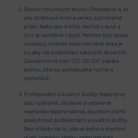
Řešení nouzových situací: Představte si, že
jste⁢ ztratili své klíče a venku začíná silně
pršet. ⁤Nebo jste si ‌klíče nechali v autě a
dítě
je zamčené v bytě. Nechte tyto obavy
za ⁤sebou,⁢ protože naše non-stop linka je
tu, aby vás podpořila v takových situacích.
Zavoláním na ⁤číslo 722 135 ‌007 získáte
pomoc, kterou​ potřebujete rychle a
spolehlivě.
Profesionální a kvalitní služby: Naše‍ týmy
jsou vzdělané, zkušené a vybavené
nejmodernějšími nástroji, abychom ⁢mohli
poskytnout profesionální a⁢ kvalitní služby.
Bez ohledu na​ to, zda se⁢ jedná o otevření
dveří, výměnu ⁤zámku nebo instalaci