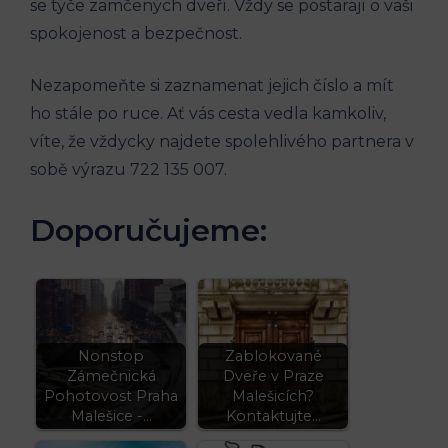
se týče zamčených dveří.⁢ Vždy ⁣se postarají o vaši
spokojenost ‍a bezpečnost.
Nezapomeňte si⁢ zaznamenat jejich číslo a mít
ho stále po ruce. Ať vás cesta vedla kamkoliv,
víte, že vždycky najdete spolehlivého partnera v ​
sobě výrazu ‌722 135 007.
Doporučujeme:
Nonstop
Zablokované
Zámečnická
Dveře v Praze
Pohotovost Praha
Malešicích?
Malešice -…
Kontaktujte…