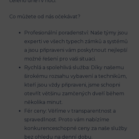
celého dne i v noci.
Co můžete od nás očekávat? ​
Profesionální poradenství: Naše ⁤týmy jsou
experti ⁢ve všech typech zámků a systémů
a jsou​ připraveni​ vám ‍poskytnout nejlepší
možné řešení pro vaši situaci.
Rychlá a spolehlivá služba: Díky našemu
širokému rozsahu vybavení a technikům,
kteří jsou vždy připraveni, jsme schopni
otevřít ‍většinu zamčených dveří během
několika ‌minut.
Fér ceny: Věříme ⁤v transparentnost a
spravedlnost. Proto vám nabízíme
konkurenceschopné ceny za ​naše služby
bez ​ohledu na denní dobu.