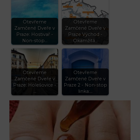
Otevřeme
Otevřeme
Zamčené Dveře v
Zamčené Dveře v
Praze: Hostivař -
Praze Východ -
Non-stop…
Okamžitá…
Otevřeme
Otevřeme
Zamčené Dveře v
Zamčené Dveře v
Praze: Holešovice -
Praze 2 - Non-stop
…
linka:…