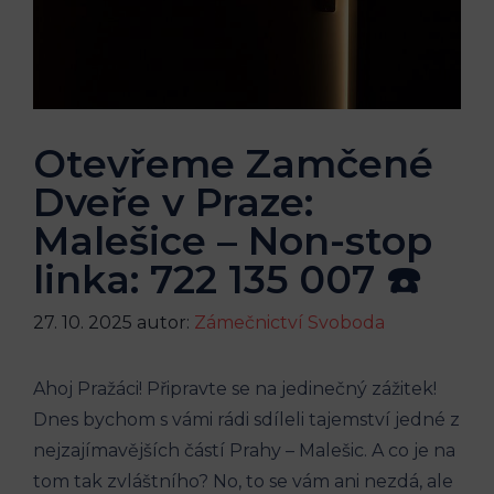
Otevřeme Zamčené
Dveře v Praze:
Malešice – Non-stop
linka: 722 135 007 ☎️
27. 10. 2025
autor:
Zámečnictví Svoboda
Ahoj Pražáci! Připravte se na jedinečný zážitek!
Dnes bychom s ‌vámi rádi⁣ sdíleli tajemství jedné z
⁤nejzajímavějších ⁢částí ⁤Prahy ‍– Malešic. A ‌co‌ je na
tom tak‍ zvláštního? No, to⁣ se⁤ vám ani nezdá, ‌ale