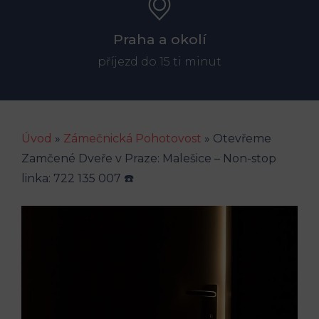
Praha a okolí
příjezd do 15 ti minut
Úvod
»
Zámečnická Pohotovost
»
Otevřeme
Zamčené Dveře v Praze: Malešice – Non-stop
linka: 722 135 007 ☎️