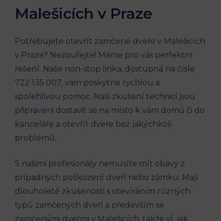
Malešicích v Praze
Potřebujete otevřít zamčené dveře v ‌Malešicích
v Praze? Nezoufejte! Máme pro vás perfektní
řešení. Naše non-stop linka, dostupná na čísle
722 135 007, vám poskytne rychlou⁤ a
spolehlivou pomoc. Naši⁣ zkušení technici​ jsou
připraveni dostavit se na ​místo k vám ⁢domů či do
kanceláře a otevřít dveře bez jakýchkoli
problémů.
S našimi ⁣profesionály nemusíte mít obavy z
případných poškození dveří nebo zámku. Mají
dlouholeté zkušenosti s otevíráním ‍různých
typů zamčených dveří a především se⁤
zamčenými dveřmi ‌v Malešicích, takže ví,​ jak ​