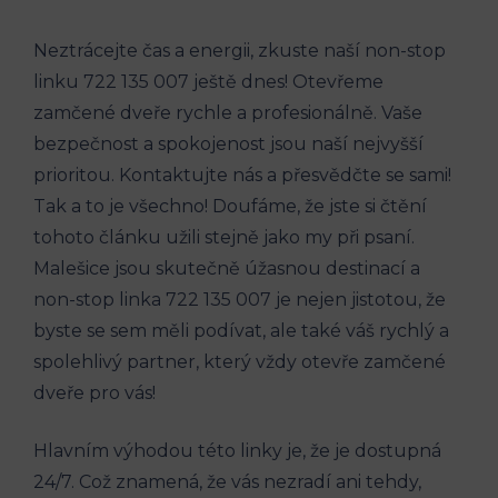
Neztrácejte čas a energii, zkuste naší non-stop
linku 722 135 007​ ještě dnes! Otevřeme
zamčené dveře‍ rychle a profesionálně. Vaše
bezpečnost a ⁣spokojenost jsou naší nejvyšší
prioritou. Kontaktujte‍ nás a přesvědčte se sami!‌
Tak a to je všechno! Doufáme,⁣ že jste si ⁢čtění
tohoto⁣ článku užili stejně jako my při psaní.
Malešice jsou skutečně úžasnou⁢ destinací a
non-stop linka ⁢722 135 007 je nejen jistotou, že
byste se sem měli podívat, ale také váš rychlý a
spolehlivý partner, který vždy otevře zamčené
dveře pro vás!
Hlavním výhodou‌ této linky ⁣je, že ​je dostupná
24/7. ⁤Což znamená, že vás nezradí ani tehdy,