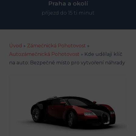
Praha a okolí
příjezd do 15 ti minut
Úvod
»
Zámečnická Pohotovost
»
Autozámečnická Pohotovost
»
Kde udělají klíč
na auto: Bezpečné místo pro vytvoření náhrady