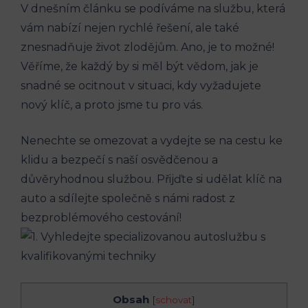
V dnešním článku se‍ podíváme na službu, která⁣
vám⁤ nabízí nejen rychlé​ řešení, ⁢ale také
znesnadňuje život zlodějům. Ano, je to možné!
Věříme, ‌že každý ⁢by‍ si měl být vědom, jak je
snadné se ocitnout v situaci, kdy vyžadujete
nový klíč, a proto jsme tu pro ⁤vás.‍
Nenechte ⁣se omezovat a vydejte se na‌ cestu ke
klidu a bezpečí s naší osvědčenou a⁢
důvěryhodnou službou. Přijďte si udělat ‍klíč ‌na
auto a sdílejte společně s ⁤námi radost z
bezproblémového ⁤cestování!
Obsah
[
schovat
]