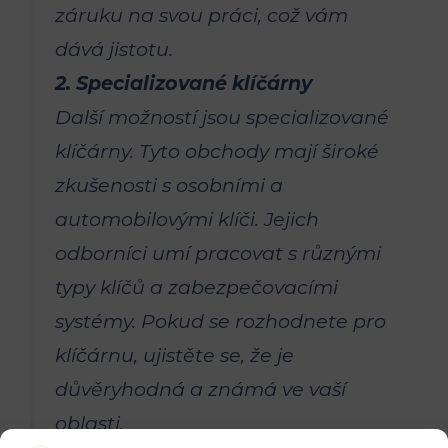
záruku na⁤ svou práci, ⁤což vám
dává jistotu.
2.‌ Specializované klíčárny
Další možností jsou specializované‍
klíčárny. Tyto obchody mají široké
⁣zkušenosti ​s osobními a
automobilovými klíči. ‍Jejich
odborníci umí pracovat s různými
typy klíčů a zabezpečovacími
systémy. Pokud ‌se rozhodnete pro
klíčárnu, ujistěte se, že ⁤je
důvěryhodná a známá ve vaší
oblasti.