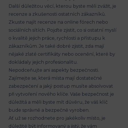
Další důležitou věcí, kterou byste měli zvážit,​ je
recenze a zkušenosti ostatních zákazníků.
Zkuste najít​ recenze na online fórech nebo
sociálních⁢ sítích. Pojďte ‍zjistit, co si ostatní myslí
o⁢ kvalitě jejich práce, rychlosti a​ přístupu ⁤k
zákazníkům. Je také dobré‍ zjistit,‌ zda mají
nějaké zlaté certifikáty nebo ocenění, které by
dokládaly jejich profesionalitu.
Nepodceňujte ani ⁢aspekty bezpečnosti.
Zajímejte se, která místa mají dostatečné
⁣zabezpečení a jaký ​postup musíte absolvovat
při vytvoření nového ‍klíče. Vaše bezpečnost je
důležitá ‌a měli byste mít důvěru,​ že⁢ váš klíč
⁣bude správně a‍ bezpečně vyroben.
Ať už se rozhodnete pro jakékoliv místo, je
důležité být informovaný a jistý, že vám