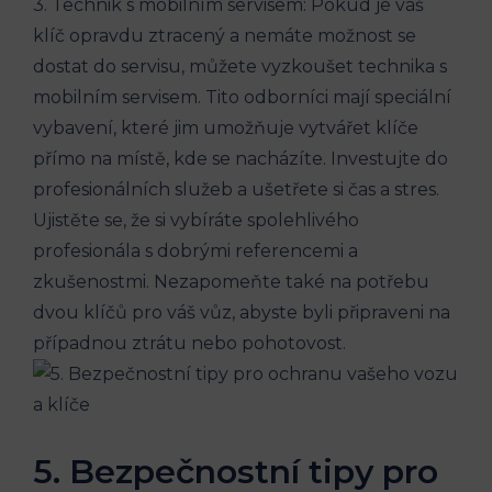
3. Technik s mobilním servisem: Pokud je váš
klíč opravdu‌ ztracený ⁣a nemáte ⁢možnost se
dostat do servisu, můžete vyzkoušet technika ‍s
mobilním servisem. Tito⁢ odborníci ⁣mají speciální
vybavení, které jim umožňuje vytvářet klíče
⁤přímo na místě, kde se⁤ nacházíte. Investujte do
profesionálních služeb a ušetřete si čas a stres.
Ujistěte se, že si vybíráte⁣ spolehlivého⁣
profesionála ‍s dobrými referencemi a
zkušenostmi. Nezapomeňte také na potřebu
dvou klíčů pro váš vůz, abyste byli připraveni na
případnou‌ ztrátu nebo pohotovost.
5. Bezpečnostní tipy pro