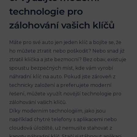
technologie pro
zálohování vašich klíčů
Máte pro⁣ své auto jen jeden klíč a bojíte se, že
ho můžete ztratit nebo ⁢poškodit? Nebo snad již
ztratil klíčka a jste bezmocní? Bez obav, existuje
spoustu bezpečných míst, kde ‌vám vyrobí
náhradní klíč na‌ auto. Pokud jste zároveň z‌
technicky založení a preferujete ​moderní
řešení, můžete využít novější technologie ⁣pro
zálohování vašich klíčů.
Díky moderním technologiím, ‍jako ⁢jsou
například chytré‌ telefony ⁣s aplikacemi nebo
cloudová úložiště, už nemusíte stahovat⁣ z
kapoty náhradní klíč. Stačí si stáhnout aplikaci