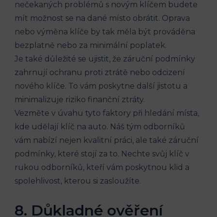
nečekaných⁢ problémů⁤ s novým klíčem budete
mít možnost se na dané místo obrátit. ⁢Oprava
nebo výměna klíče by ⁤tak měla být prováděna
bezplatně nebo za minimální poplatek.
Je také​ důležité se ujistit, že záruční podmínky
zahrnují ochranu proti ztrátě nebo odcizení
nového klíče. To vám poskytne další jistotu a‌
minimalizuje riziko finanční ztráty.
Vezměte v úvahu tyto faktory při ​hledání místa,
kde‌ udělají klíč na ​auto. Náš ⁤tým odborníků
‌vám⁤ nabízí nejen kvalitní práci, ale také záruční
podmínky, které stojí⁤ za to.‍ Nechte svůj klíč v
rukou odborníků, kteří vám poskytnou klid a
‍spolehlivost, kterou si ​zasloužíte.
8.⁣ Důkladné ověření