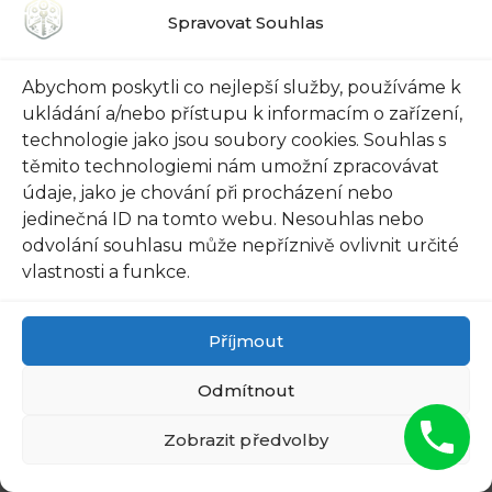
3. Výrobci automobilů
Spravovat Souhlas
Někteří výrobci automobilů
nabízejí​ službu zhotovení nového‌
Abychom poskytli co nejlepší služby, používáme k
ukládání a/nebo přístupu k informacím o zařízení,
klíče​ pro ​své zákazníky. To je dobrá
technologie jako jsou soubory cookies. Souhlas s
volba, protože výrobci ⁢mají přístup
těmito technologiemi nám umožní zpracovávat
údaje, jako je chování při procházení nebo
k originálním specifikacím​ vašeho
jedinečná ID na tomto webu. Nesouhlas nebo
auta. Výroba ⁣klíče tak bude přesná
odvolání souhlasu může nepříznivě ovlivnit určité
‍a spolehlivá. Kontaktujte svého
vlastnosti a funkce.
výrobce a zjistěte, jestli nabízejí
Příjmout
tuto ‌službu.
Odmítnout
Pamatujte, že​ je důležité najít spolehlivé místo
Zobrazit předvolby
pro zhotovení ⁢náhradního klíče k vašemu autu.