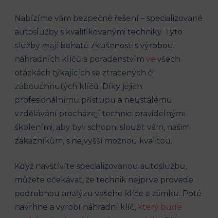
Nabízíme vám⁢ bezpečné řešení – specializované
autoslužby s kvalifikovanými techniky. Tyto
služby mají bohaté zkušenosti s výrobou
náhradních klíčů a poradenstvím
ve
‌všech
otázkách ​týkajících se ztracených či
⁤zabouchnutých klíčů. Díky jejich
profesionálnímu ⁢přístupu ⁣a neustálému
vzdělávání ⁢procházejí technici pravidelnými
školeními, aby byli schopni sloužit vám, našim
zákazníkům, s nejvyšší možnou ⁤kvalitou.
Když navštívíte specializovanou autoslužbu,
můžete očekávat, že⁤ technik nejprve provede
podrobnou analýzu vašeho klíče a zámku. Poté
navrhne a vyrobí náhradní klíč,
který bude