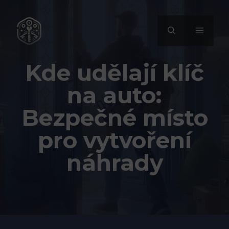
Přeskočit
na
MENU
obsah
Kde udělají klíč
na auto:
Bezpečné místo
pro vytvoření
náhrady