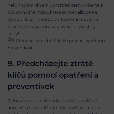
nefunkčním klíčem uprostřed cesty. Vyberte si
důvěryhodné místo, které se‍ specializuje na
výrobu klíčů na auta a věřte ⁤svému novému
klíči. Buďte opatrní a připraveni na všechny
cesty!
9. Předcházejte​ ztrátě
klíčů pomocí opatření a⁤
preventivek
Mohou se stát chvíle, kdy ztratíte své klíče k
autu. Ať‌ už jste sklíčeni nebo rozčileni, ⁣musíte