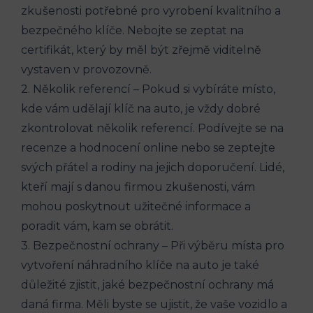
zkušenosti‌ potřebné pro vyrobení kvalitního a
bezpečného klíče. Nebojte ‌se zeptat na
certifikát, který by ‌měl být ​zřejmě ‍viditelně
vystaven v provozovně.
2. Několik referencí – Pokud si vybíráte místo,
kde vám udělají klíč na auto, je vždy dobré
zkontrolovat‌ několik referencí. Podívejte se na
recenze a hodnocení online ‌nebo se zeptejte
svých přátel a rodiny na‌ jejich doporučení. Lidé,
kteří mají s danou firmou zkušenosti, vám​
mohou poskytnout ⁣užitečné⁤ informace a
poradit vám, kam se obrátit.
3. ‌Bezpečnostní ochrany – Při výběru místa pro
vytvoření náhradního klíče‍ na auto je také
důležité zjistit, jaké bezpečnostní ochrany ⁤má
daná firma. ⁣Měli byste se ujistit, že vaše vozidlo a