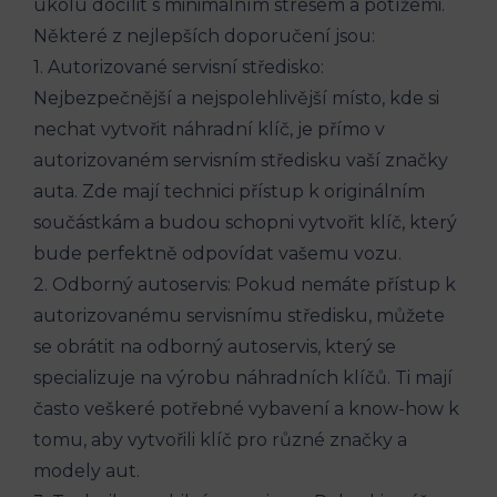
úkolu⁢ docílit s⁣ minimálním stresem⁤ a potížemi.
Některé z nejlepších⁤ doporučení jsou:
1. Autorizované servisní středisko:
Nejbezpečnější a nejspolehlivější místo, kde si
nechat vytvořit náhradní klíč, je přímo v
autorizovaném servisním středisku vaší značky
auta. Zde mají technici přístup k ​originálním
součástkám a budou schopni vytvořit klíč, který
bude perfektně odpovídat vašemu ⁢vozu.
2. Odborný autoservis: Pokud nemáte přístup k
autorizovanému servisnímu středisku, můžete
se obrátit na odborný‌ autoservis, který se
specializuje na výrobu náhradních klíčů. Ti mají ​
často veškeré potřebné vybavení a know-how k
tomu, ‍aby vytvořili klíč pro⁢ různé značky⁤ a ​
modely⁢ aut.