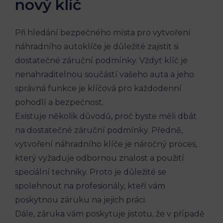
nový klíč
Při hledání bezpečného ‍místa ⁤pro vytvoření
náhradního autoklíče je důležité zajistit si
dostatečné ⁤záruční podmínky. Vždyť klíč ⁣je
nenahraditelnou součástí ​vašeho auta a jeho
správná funkce je klíčová pro každodenní
pohodlí a bezpečnost.
Existuje několik důvodů, proč byste měli dbát
na ⁢dostatečné‌ záruční podmínky. Předně,
⁣vytvoření náhradního⁢ klíče je náročný proces,
který vyžaduje ‍odbornou‌ znalost ⁢a použití
speciální techniky. Proto je důležité se
spolehnout ⁣na‌ profesionály, kteří vám
poskytnou záruku na jejich práci.
Dále, záruka vám ​poskytuje jistotu, že⁤ v případě