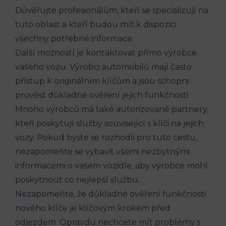
Důvěřujte profesionálům, ⁤kteří se specializují na
tuto oblast a kteří budou mít​ k dispozici
všechny potřebné informace.
Další ‌možností je kontaktovat přímo‌ výrobce
vašeho vozu. Výrobci automobilů mají často
⁣přístup k originálním klíčům a jsou schopni
provést důkladné ověření jejich funkčnosti.
Mnoho výrobců má také autorizované ⁣partnery,
kteří poskytují služby související s klíči na‌ jejich
vozy. Pokud byste se rozhodli pro⁢ tuto cestu,
nezapomeňte se vybavit všemi nezbytnými
informacemi o ⁤vašem vozidle, aby výrobce mohl
poskytnout co​ nejlepší službu.
Nezapomeňte, že důkladné⁢ ověření ⁣funkčnosti
nového klíče je klíčovým krokem před
odjezdem. ⁣Opravdu nechcete mít problémy s