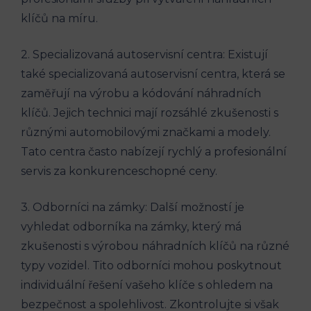
klíčů na míru.
2.​ Specializovaná autoservisní centra: Existují
také specializovaná ‍autoservisní centra, která se
zaměřují na výrobu a kódování náhradních​
klíčů. Jejich ‍technici mají rozsáhlé zkušenosti s
⁤různými automobilovými značkami a modely.
Tato centra často nabízejí rychlý​ a profesionální
servis za konkurenceschopné ceny.
3. ⁤Odborníci na zámky: Další možností‌ je
vyhledat odborníka na zámky, který⁣ má
zkušenosti‍ s výrobou náhradních klíčů na různé‌
typy vozidel. Tito odborníci mohou poskytnout
individuální řešení vašeho klíče s ‍ohledem na
bezpečnost⁣ a spolehlivost. Zkontrolujte⁤ si však