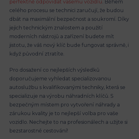
perfektně odpovídat vašemu vozidlu
. Během
celého procesu se technici zaručují, že budou ​
dbát na maximální bezpečnost ‍a soukromí. Díky
jejich technickým‌ znalostem a použití
moderních nástrojů a zařízení budete mít
jistotu, ‍že váš nový ‌klíč bude fungovat⁤ správně, i
když ⁣původní ztratíte.
Pro dosažení co⁢ nejlepších výsledků
doporučujeme vyhledat specializovanou
autoslužbu s kvalifikovanými techniky, která se‌
specializuje na výrobu ⁢náhradních klíčů. S
bezpečným místem pro vytvoření náhrady a
zárukou kvality je to‍ nejlepší volba pro vaše⁢
vozidlo. Nechejte to na profesionálech a užijte si
bezstarostné cestování!