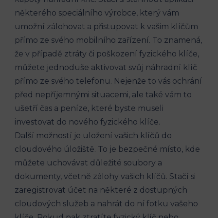
některého speciálního výrobce, který ⁢vám
umožní zálohovat a přistupovat k vašim klíčům
přímo ze svého mobilního zařízení. To znamená,
že⁤ v‌ případě ztráty či poškození fyzického klíče,
můžete jednoduše aktivovat svůj náhradní klíč‌
přímo⁣ ze svého telefonu.‌ Nejenže to ⁣vás ochrání
před nepříjemnými situacemi, ale také vám to
ušetří⁢ čas ⁤a peníze, které byste museli
investovat do‌ nového fyzického klíče.
Další možností je uložení vašich klíčů do
cloudového úložiště. To je bezpečné místo, kde‌
můžete uchovávat důležité soubory a
dokumenty, včetně zálohy ‍vašich klíčů. ⁢Stačí si‍
zaregistrovat účet na některé z dostupných
cloudových služeb a nahrát do ní fotku vašeho
klíče. Pokud pak ztratíte fyzický ‍klíč nebo