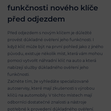
funkčnosti nového klíče​
před odjezdem
Před odjezdem s⁤ novým ⁣klíčem ⁤je důležité
⁤provést důkladné ověření jeho funkčnosti. I​
když klíč může⁢ být na první pohled jako‌ z jiného
původu, existuje několik míst, která vám mohou
pomoci vytvořit⁤ náhradní klíč na auto a která
nabízejí ​služby důkladného ověření jeho
funkčnosti.
Začněte tím, že vyhledáte ⁢specializované
autoservisy, které mají ‌zkušenosti s výrobou
klíčů na automobily.‍ V těchto místech mají
odborníci dostatečné⁤ znalosti ⁣a nástroje
potřebné k provedení důkladného ověření.