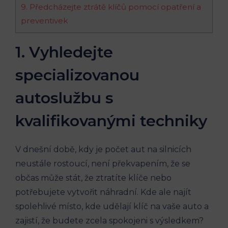
9. Předcházejte​ ztrátě klíčů pomocí opatření a⁤
preventivek
1. Vyhledejte
specializovanou
autoslužbu s
kvalifikovanými techniky
V dnešní době, kdy je počet ‌aut na silnicích
neustále rostoucí, není překvapením, že se
občas může stát, že ztratíte‌ klíče nebo
potřebujete​ vytvořit ⁢náhradní. Kde ale najít​
spolehlivé místo, kde udělají klíč na​ vaše auto ​a​
zajistí, že budete zcela spokojeni ‍s výsledkem?