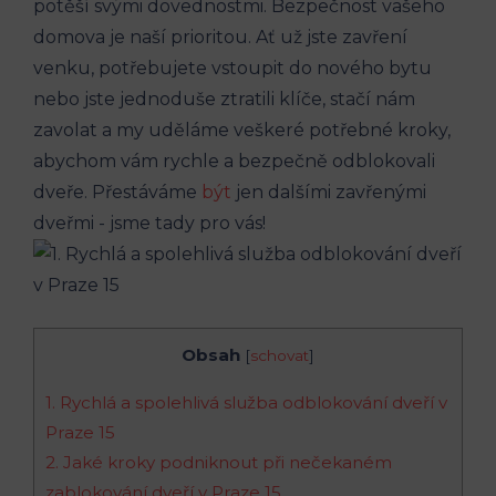
⁢potěší⁤ svými dovednostmi. Bezpečnost vašeho⁢
domova je naší prioritou. Ať už jste zavření
venku, potřebujete ⁢vstoupit do‌ nového bytu
nebo jste jednoduše ztratili klíče, stačí nám
zavolat a my uděláme veškeré ⁣potřebné kroky,
abychom‍ vám rychle a bezpečně odblokovali‌
dveře. Přestáváme
být
jen dalšími‍ zavřenými
dveřmi ‍- ‍jsme tady pro vás!
Obsah
[
schovat
]
1. Rychlá a spolehlivá služba odblokování dveří v
Praze 15
2. Jaké ⁤kroky podniknout při⁣ nečekaném
zablokování dveří v Praze ‍15