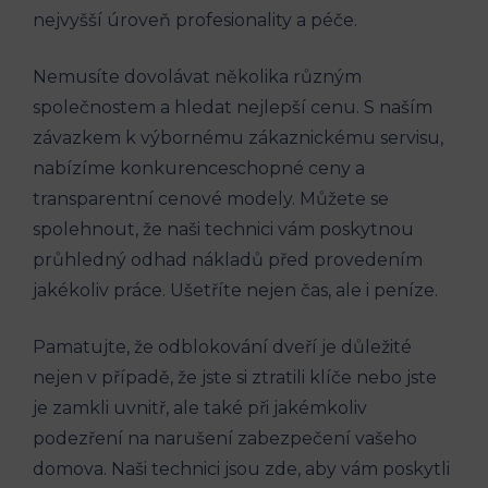
nejvyšší úroveň profesionality ​a péče.
Nemusíte dovolávat několika různým‍
společnostem a hledat nejlepší⁢ cenu. S naším⁣
závazkem k výbornému zákaznickému servisu,
nabízíme konkurenceschopné ceny a
transparentní cenové modely. Můžete se
spolehnout, že naši technici vám poskytnou
průhledný odhad ‍nákladů před provedením
jakékoliv práce.‌ Ušetříte nejen ⁣čas, ale i peníze.
Pamatujte, že odblokování dveří je důležité
nejen v⁤ případě,⁣ že jste si ztratili‍ klíče nebo jste
je ‍zamkli uvnitř, ale také při jakémkoliv
podezření na ⁢narušení​ zabezpečení vašeho‌
domova. Naši ⁣technici‍ jsou zde, aby vám poskytli