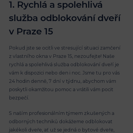
1. Rychlá a spolehlivá
služba odblokování dveří
v Praze 15
Pokud jste se ocitli ve stresující situaci zamčení
⁤z vlastního okna ​v ​Praze 15, nezoufejte! Naše
⁢rychlá a ​spolehlivá služba‍ odblokování dveří je
vám k dispozici​ nebo den ​i noc. Jsme tu pro vás
‌24 hodin denně, 7 dní v týdnu, abychom vám
poskytli ‍okamžitou pomoc a vrátili ‌vám⁤ pocit
bezpečí.
S naším profesionálním týmem zkušených a⁢
odborných techniků dokážeme odblokovat
jakékoli dveře, ​ať už se jedná o ‍bytové dveře,