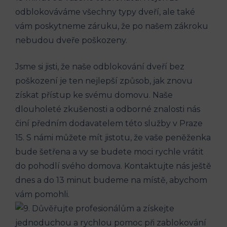
odblokováváme všechny typy ⁤dveří, ale také
vám​ poskytneme ‌záruku, že po našem ⁢zákroku⁢
nebudou‌ dveře poškozeny.
Jsme ⁢si jisti,‍ že naše odblokování dveří⁢ bez
poškození je ten nejlepší způsob, jak znovu
získat přístup ke svému domovu. Naše
dlouholeté zkušenosti a odborné ⁢znalosti nás
činí předním ⁤dodavatelem této služby v Praze
15. S námi⁢ můžete mít jistotu, že​ vaše ⁢peněženka⁤
bude šetřena a vy se budete moci rychle vrátit
‌do pohodlí svého domova. Kontaktujte nás ‌ještě
dnes a do 13 minut budeme na ⁢místě, abychom
vám⁤ pomohli.