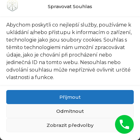
Jeden telefonát může‌ ušetřit váš čas ‌a zbavit ​vás
Spravovat Souhlas
stresu spojeného s nečekanými problémy se
zámky. ‍Takže, v případě nouze, neváhejte
Abychom poskytli co nejlepší služby, používáme k
kontaktovat Odblokování‌ Dveří v‍ Praze 15 a​ být
ukládání a/nebo přístupu k informacím o zařízení,
technologie jako jsou soubory cookies. Souhlas s
ujištěni, že‌ se ‍postarají o váš ‌klid a komfort.
těmito technologiemi nám umožní zpracovávat
údaje, jako je chování při procházení nebo
Doporučujeme:
jedinečná ID na tomto webu. Nesouhlas nebo
odvolání souhlasu může nepříznivě ovlivnit určité
vlastnosti a funkce.
Příjmout
BMW X3: Kde je
Rychlá Asistence:
Odmítnout
schovaný klíč v
Zablokované
autě? Nejnovější…
Dveře v Praze 19 -…
Zobrazit předvolby