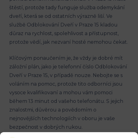
štěstí, protože tady ⁢funguje služba odemykání
dveří, která se od ostatních výrazně liší. Ve
službě Odblokování Dveří ​v Praze⁢ 15 kladou⁤
důraz na rychlost, spolehlivost⁤ a přístupnost,
protože vědí, jak nezvaní hosté nemohou čekat.
Klíčovým ponaučením je, že vždy​ je dobré ‍mít
záložní plán, jako je telefonní číslo Odblokování
Dveří ‌v Praze 15, v případě nouze. Nebojte se s
⁣voláním na pomoc, protože tito odborníci jsou⁤
vysoce kvalifikovaní a mohou vám pomoci
během 13 minut ​od⁣ vašeho telefonátu. S jejich
znalostmi, důvěrou a povědomím o ​
nejnovějších ⁤technologiích v oboru ​je vaše
⁢bezpečnost v dobrých rukou.