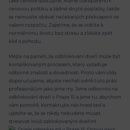
také cenově dostupné. Máme‌ transparentní
cenovou politiku a žádné skryté poplatky, takže
se nemusíte obávat nečekaných překvapení ve
vašem ⁤rozpočtu.⁣ Zajistíme, že se vrátíte​ k
normálnímu životu⁤ bez stresu a ‌získáte zpět
klid a pohodu.
Mějte na‍ paměti, že ‍odblokování dveří může ‌být
komplikovaným procesem, který vyžaduje⁣
odborné znalosti a​ dovednosti. Proto vám vždy‍
doporučujeme, ​abyste⁢ nechali svěřili tuto práci⁢
profesionálům jako jsme my. Jsme⁤ odborníci ‌na
odblokování dveří⁢ v ‍Praze 15⁣ a jsme tu, abychom
‍vám pomohli. Kontaktujte nás hned teď a‌
ujistěte se, že se nikdy nebudete⁣ muset
stresovat kvůli zablokovaným⁣ dveřím!