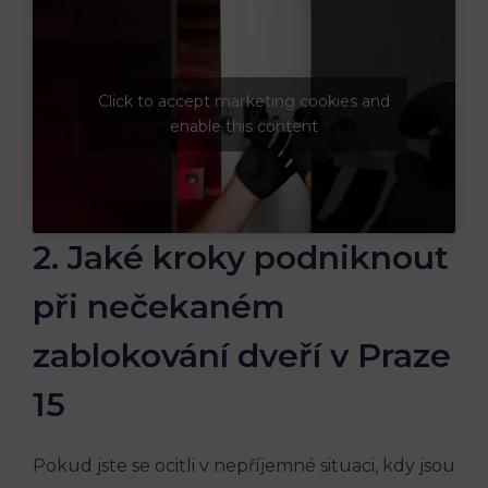
Click to accept marketing cookies and
enable this content
2. Jaké ⁤kroky podniknout
při⁣ nečekaném
zablokování dveří v Praze
‍15
Pokud jste se ocitli⁢ v nepříjemné situaci, kdy jsou