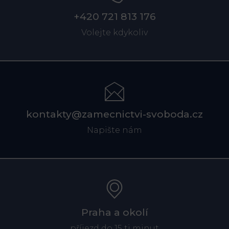
+420 721 813 176
Volejte kdykoliv
kontakty@zamecnictvi-svoboda.cz
Napište nám
Praha a okolí
příjezd do 15 ti minut