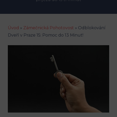
Úvod
»
Zámečnická Pohotovost
»
Odblokování
Dveří v Praze 15: Pomoc do 13 Minut!