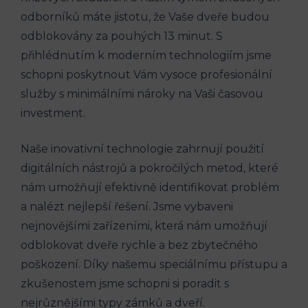
odborníků ​máte jistotu, ⁢že⁣ Vaše dveře budou
⁢odblokovány za⁢ pouhých 13 minut. S
přihlédnutím k moderním technologiím jsme
schopni poskytnout Vám vysoce profesionální
služby s ⁤minimálními nároky na​ Vaši časovou
investment.
Naše inovativní technologie ‍zahrnují použití
digitálních nástrojů⁢ a pokročilých⁣ metod, které
nám umožňují efektivně identifikovat problém
⁤a nalézt nejlepší řešení. Jsme ‌vybaveni
nejnovějšími zařízeními, která nám umožňují
odblokovat dveře ⁤rychle a bez zbytečného
poškození. Díky⁢ našemu ‌speciálnímu přístupu a
zkušenostem jsme schopni si poradit s
nejrůznějšími typy ​zámků a dveří.