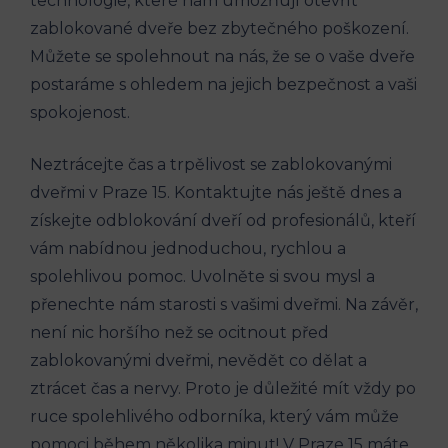
technologie, které nám ⁤umožňují​ otevřít
zablokované dveře ‍bez ‌zbytečného poškození.
Můžete⁤ se ⁣spolehnout ⁣na ​nás, že se‍ o vaše dveře
postaráme s ohledem ‍na jejich bezpečnost ‌a⁤ vaši
spokojenost.
Neztrácejte čas ⁣a trpělivost se zablokovanými
dveřmi v Praze 15. Kontaktujte nás ještě ⁢dnes a
získejte odblokování dveří od profesionálů, kteří
vám nabídnou jednoduchou, rychlou a ​
spolehlivou ​pomoc. Uvolněte si svou mysl a
přenechte‌ nám starosti s vašimi dveřmi.⁤ Na ‌závěr,
není nic horšího než se ⁣ocitnout před
zablokovanými ​dveřmi, nevědět co dělat a
ztrácet čas a nervy. Proto je důležité mít⁢ vždy po
ruce‌ spolehlivého odborníka, který vám může
pomoci během⁣ několika minut! ​V Praze 15 máte