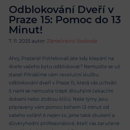
Odblokování Dveří v
Praze 15: Pomoc do 13
Minut!
7. 11. 2025
autor:
Zámečnictví Svoboda
Ahoj, Pražané! Potřebovali ⁤jste kdy klepání na
dveře vašeho bytu ‌odblokovat?‌ Nemusíte se‌ už
starat! ‌Přinášíme vám revoluční službu⁣
odblokování dveří v Praze 15, která vás uchvátí.
S námi ‍se nemusíte trápit dlouhými čekacími
dobami ​nebo ztrátou⁢ klíčů. Naše týmy‍ jsou
připraveny vám pomoci během 13 minut od
vašeho volání! A nejen to, ⁤jsme také zkušení a
důvěryhodní profesionálové,​ kteří vás zaručeně