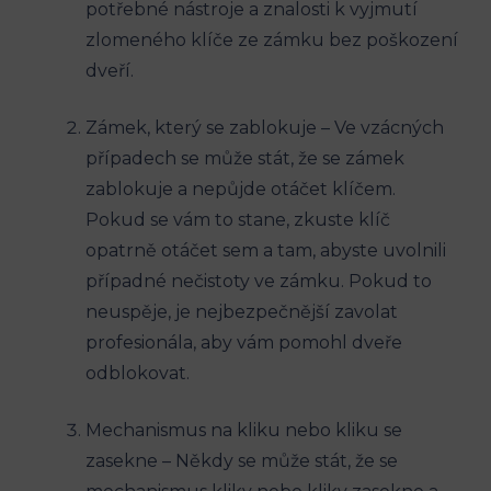
potřebné nástroje a znalosti k vyjmutí
zlomeného klíče ze zámku bez ⁣poškození
​dveří.
Zámek, ⁣který se zablokuje – Ve vzácných
případech se může stát, ⁢že se zámek⁣
zablokuje a nepůjde otáčet klíčem.⁤
Pokud​ se vám⁢ to stane, zkuste ‍klíč
opatrně ‌otáčet sem a tam,​ abyste ⁣uvolnili
‍případné nečistoty ve zámku. Pokud to
neuspěje, je nejbezpečnější zavolat
profesionála, aby vám pomohl⁤ dveře
odblokovat.
Mechanismus na⁣ kliku nebo kliku se⁢
zasekne – ​Někdy se může stát, že se