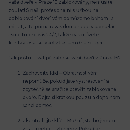
vaše dveře v Praze 15‌ zablokovány, nemusíte
zoufat! S naší⁣ profesionální službou na
odblokování‌ dveří ⁣vám pomůžeme během 13
minut, a to přímo u vás doma nebo v kanceláři.
Jsme tu pro vás 24/7, takže‍ nás můžete
kontaktovat kdykoliv ‌během dne či ⁤noci.
Jak ⁤postupovat při zablokování dveří​ v Praze​ 15?
Zachovejte klid – Obratnost vám‌
nepomůže, pokud ⁣jste vystresovaní a
zbytečně se snažíte⁤ otevřít zablokované‌
dveře. Dejte si krátkou pauzu a dejte nám
šanci pomoci.
Zkontrolujte klíč – ‍Možná jste ho jenom⁣
ztratili nebo je zlomený. Pokud ano,​