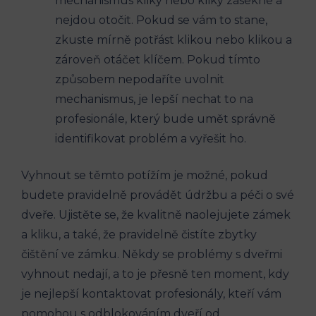
mechanismus kliky nebo kliky zasekne a
⁢nejdou otočit. Pokud se vám‌ to ‌stane,
⁤zkuste⁢ mírně potřást klikou nebo klikou a
zároveň otáčet klíčem. Pokud tímto
způsobem nepodaříte uvolnit
mechanismus, je lepší nechat to na
⁢profesionále, který‌ bude umět správně
identifikovat ​problém ⁣a⁤ vyřešit ⁤ho.
Vyhnout se těmto⁢ potížím je možné,​ pokud
budete pravidelně provádět⁤ údržbu ⁣a péči o své
dveře. Ujistěte se, že kvalitně naolejujete⁣ zámek
a kliku, a také, že pravidelně‌ čistíte zbytky
čištění ve zámku. Někdy se problémy s dveřmi
vyhnout nedají, a ⁤to je přesně ten moment, ⁢kdy
je nejlepší kontaktovat profesionály, ​kteří vám
pomohou​ s odblokováním dveří od