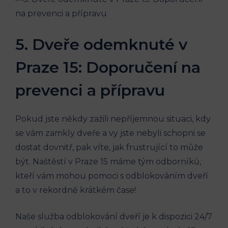
5. Dveře odemknuté⁤ v
Praze 15: Doporučení na
prevenci a přípravu
Pokud jste někdy zažili nepříjemnou situaci, kdy
se ⁣vám zamkly dveře a vy jste ‌nebyli schopni se
dostat ⁤dovnitř, pak víte,⁢ jak frustrující to může
být. Naštěstí v‍ Praze 15 máme tým​ odborníků,
kteří vám mohou pomoci s odblokováním dveří‌
a to ⁣v rekordně ⁤krátkém čase!
Naše služba odblokování ⁤dveří je k dispozici 24/7