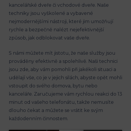
kancelářské dveře či vchodové dveře. Naše
techniky jsou vyškolené a vybavené
nejmodernějšími nástroji, které jim umožňují
rychle a⁤ bezpečně nalézt nejefektivnější
způsob, jak odblokovat vaše dveře.
S námi můžete mít ⁣jistotu, ​že naše služby jsou
prováděny efektivně‍ a spolehlivě. Naši technici
jsou zde, aby vám pomohli při jakékoli ‍situaci a
udělají vše, co je v ⁤jejich silách, abyste opět mohli
vstoupit do svého domova,⁣ bytu nebo
kanceláře. Zaručujeme vám rychlou reakci do 13
minut od vašeho telefonátu, takže nemusíte
dlouho čekat a můžete​ se vrátit ke svým
⁣každodenním činnostem.