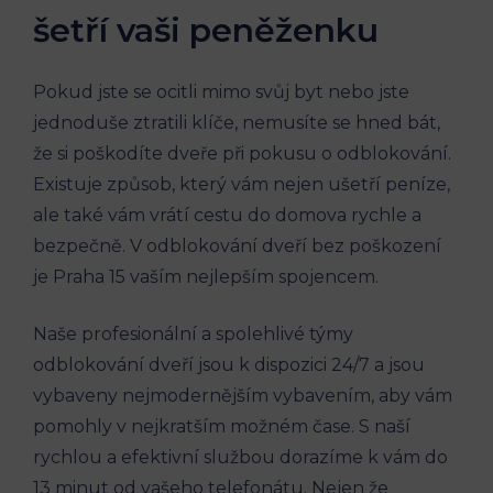
šetří vaši ‌peněženku
Pokud‌ jste‌ se ocitli mimo svůj ⁣byt ⁤nebo jste⁤
jednoduše ztratili klíče, nemusíte​ se hned bát,
že si poškodíte dveře při ​pokusu o odblokování.
Existuje způsob, který vám nejen ušetří⁤ peníze,
ale také vám vrátí cestu do domova⁣ rychle a
bezpečně.‌ V odblokování dveří bez⁢ poškození
je Praha 15 vaším nejlepším spojencem.
Naše profesionální a ‌spolehlivé týmy⁣
odblokování dveří⁤ jsou⁢ k dispozici 24/7 a jsou
vybaveny nejmodernějším vybavením, aby vám
pomohly v nejkratším možném čase. S naší
rychlou⁣ a efektivní službou dorazíme k vám⁢ do
‍13‌ minut od vašeho telefonátu.⁤ Nejen že​