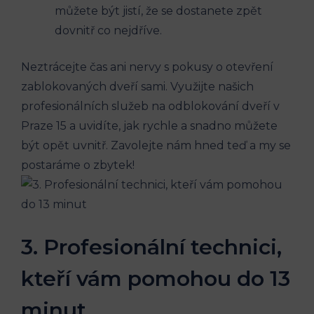
můžete být‌ jistí, že‍ se dostanete zpět
dovnitř co nejdříve.
Neztrácejte čas ani nervy s pokusy ‍o⁢ otevření
zablokovaných dveří⁢ sami. Využijte našich
profesionálních služeb na odblokování dveří v
Praze 15 a uvidíte, jak ⁢rychle a ⁤snadno můžete
být⁤ opět uvnitř. ⁢Zavolejte nám hned ‍teď a my ‌se
‍postaráme o zbytek!
3.‌ Profesionální technici,
kteří⁢ vám pomohou do 13
minut