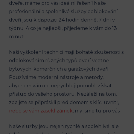
dveře, máme pro vás ideální řešení! Naše
profesionální⁢ a spolehlivé služby odblokování
dveří jsou k dispozici 24 hodin‌ denně, 7 dní v
týdnu. ​A co je nejlepší, přijedeme k vám‍ do ‌13
minut!
Naši vyškolení technici‌ mají bohaté zkušenosti s
odblokováním různých typů⁢ dveří včetně
bytových, komerčních a garážových dveří.
Používáme moderní nástroje a metody,
abychom vám co nejrychleji pomohli získat‌
přístup‌ do‌ vašeho prostoru. Nezáleží na tom,
zda jste se⁢ připráskli před ‍domem s klíči uvnitř,
nebo se vám zasekl zámek
, my jsme tu pro ‌vás.
Naše služby jsou nejen rychlé a spolehlivé, ale