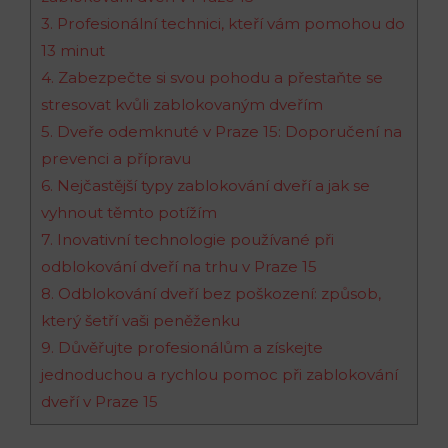
3.‌ Profesionální technici, kteří⁢ vám pomohou do
13 minut
4. ​Zabezpečte si svou pohodu a přestaňte se
⁣stresovat kvůli zablokovaným dveřím
5. Dveře odemknuté⁤ v Praze 15: Doporučení na
prevenci a přípravu
6. Nejčastější typy zablokování dveří a jak se
vyhnout těmto‌ potížím
7. ⁤Inovativní technologie ⁣používané ‌při
odblokování dveří na‍ trhu v Praze 15
8. Odblokování dveří bez poškození: způsob,
který šetří vaši ‌peněženku
9. Důvěřujte‍ profesionálům a získejte‍
jednoduchou a ⁣rychlou pomoc při zablokování
dveří v Praze 15