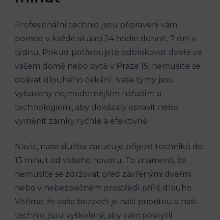
Profesionální ‌technici⁣ jsou připraveni‌ vám
pomoci v každé ⁣situaci‌ 24 hodin denně, 7 dní ​v
týdnu. Pokud potřebujete‍ odblokovat dveře ve
vašem domě‍ nebo bytě v⁢ Praze 15, nemusíte se
obávat dlouhého čekání. Naše týmy jsou
vybaveny nejmodernějším nářadím a
technologiemi, aby ‍dokázaly opravit nebo
vyměnit zámky rychle a efektivně.
Navíc, naše služba zaručuje příjezd techniků do ​
13 ⁣minut od vašeho hovoru. To znamená,​ že
nemusíte se zdržovat před zavřenými⁢ dveřmi
nebo v nebezpečném prostředí příliš dlouho.
Věříme, že vaše bezpečí​ je⁤ naší prioritou a naši
technici jsou vyškolení, aby ​vám‌ poskytli