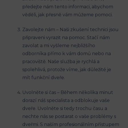
předejte nám‌ tento informaci, ‌abychom
věděli, ​jak přesně vám můžeme pomoci.
Zavolejte nám – Naši zkušení technici ​jsou
připraveni vyrazit⁢ na pomoc. Stačí ⁣nám
zavolat ‌a​ mi vyšleme nejbližšího
odborníka ‍přímo k‍ vám domů nebo na⁤
pracoviště. Naše ⁢služba je rychlá a
spolehlivá, protože⁢ víme, jak důležité je
mít funkční ‌dveře.
Uvolněte si čas – Během ‌několika minut
dorazí náš specialista a odblokuje vaše
dveře. Uvolněte ‌si tedy trochu času a
nechte nás se ​postarat o vaše problémy s⁣
dveřmi. S naším profesionálním přístupem