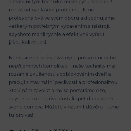
⁤a⁢ mobilní ​tým techniků ⁣může ⁤být u vás do 13
minut od⁤ nahlášení problému. Jsme
‌profesionálové ve svém oboru ‌a disponujeme
veškerým potřebným vybavením‌ a nástroji,
⁣abychom mohli rychle a​ efektivně‌ vyřešit
jakoukoli situaci.
Nemusíte se obávat žádných⁢ poškození nebo
nepříjemných komplikací ⁤- naše techniky mají
‌rozsáhlé ‌zkušenosti s odblokováním dveří a
pracují s maximální ⁣pečlivostí a profesionalitou.
Stačí nám‍ zavolat a my se postaráme o ‌to,
abyste se co nejdříve dostali zpět do bezpečí
svého domova. Můžete ‍v nás mít ⁣důvěru – jsme
tu pro vás!