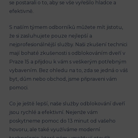
se ⁤postarali o⁢ to, aby se vše ⁤vyřešilo hladce a
efektivně.
S naším týmem odborníků můžete mít jistotu,
že si zasluhujete pouze nejlepší a
nejprofesionálnější služby. Naši zkušení‍ technici
mají bohaté zkušenosti s odblokováním dveří v ​
Praze 15 a přijdou k vám s veškerým potřebným
vybavením. Bez ohledu na to, zda se ⁤jedná o ‍váš
byt, dům nebo ‌obchod, jsme ‍připraveni vám⁤
pomoci.
Co je ještě lepší, naše služby‌ odblokování dveří
jsou rychlé a efektivní.⁢ Nejenže vám
poskytneme pomoc do‍ 13 minut​ od vašeho
hovoru, ale také využíváme moderní