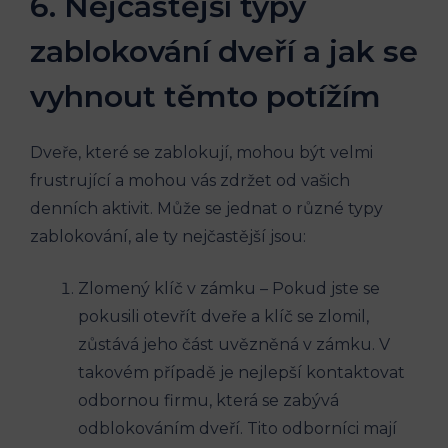
6. Nejčastější typy
zablokování dveří a jak se
vyhnout těmto‌ potížím
Dveře,‍ které se zablokují, mohou být velmi
frustrující a mohou vás zdržet‌ od vašich
denních aktivit. Může‌ se jednat​ o různé typy
zablokování,⁢ ale ty nejčastější jsou:
Zlomený klíč ​v zámku –⁤ Pokud⁢ jste se
pokusili otevřít dveře a klíč se zlomil,
zůstává‌ jeho část uvězněná v zámku. V
takovém případě je ⁣nejlepší kontaktovat
odbornou ⁣firmu, která ⁣se​ zabývá
odblokováním dveří.⁣ Tito odborníci mají