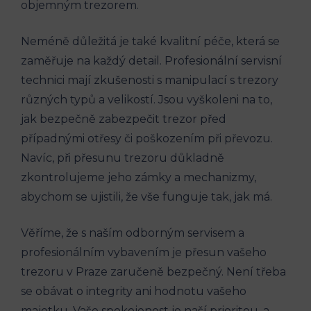
objemným trezorem.
Neméně důležitá je také kvalitní péče, která se
zaměřuje na každý detail. Profesionální servisní
technici mají zkušenosti s manipulací s trezory
různých typů a velikostí. Jsou vyškoleni na to,
jak bezpečně zabezpečit trezor před
případnými otřesy či poškozením při převozu.
Navíc, při přesunu trezoru důkladně
zkontrolujeme jeho zámky a mechanizmy,
abychom se ujistili, že vše funguje tak, jak má.
Věříme, že s naším odborným servisem a
profesionálním vybavením je přesun vašeho
trezoru v Praze zaručeně bezpečný. Není třeba
se obávat o integrity ani hodnotu vašeho
majetku. Vaše spokojenost je naší prioritou, a