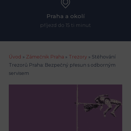
Praha a okolí
příjezd do 15 ti minut
Úvod
»
Zámečnik Praha
»
Trezory
»
Stěhování
Trezorů Praha: Bezpečný přesun s odborným
servisem