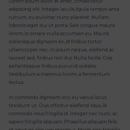
Lorem ipsum dolor sit amet, consectetur
adipiscing elit. Integer iaculis ligula tempor ante
rutrum, eu pulvinar nunc placerat. Nullam
lobortis eget dui ut porta. Sed congue mauris
lorem, in ornare nulla accumsan eu. Mauris
scelerisque dignissim ex, id finibus tortor
ullamcorper nec. In ipsum neque, eleifend ac
laoreet sed, finibus non dui. Nulla facilisi. Cras
pellentesque finibus purus id sodales.
Vestibulum a maximus lorem, a fermentum
lectus.
In commodo dignissim orci, eu varius lacus
tincidunt ut. Duis efficitur eleifend risus, id
commodo risus fringilla id. Integer nec nunc ac
sapien fringilla aliquam. Phasellus aliquam felis
sit amet mi aliquam maximus. Morbi non fringilla