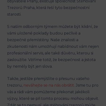
obyvatele Prahy, existuje společnost Stěhování
Trezorů Praha, která řeší tyto bezpečnostní
starosti.
S naším odborným týmem můžete být klidní, že
vámi uložené poklady budou pečlivě a
bezpečně přemístěny. Naše znalosti a
zkušenosti nám umožňují nabídnout vám nejen
profesionální servis, ale také důvěru, kterou si
zasloužíte. Věříme totiž, že bezpečnost a jistota
by neměly být jen slova.
Takže, jestliže přemýšlíte o přesunu vašeho
trezoru,
neváhejte se na nás obrátit
. Jsme tu pro
vás a rádi vám pomůžeme překonat jakékoli
výzvy, které se při tomto procesu mohou objevit.
Zdát se to nemusí, ale stěhování trezorů může