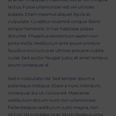
lectus. Fusce ullamcorper est vel ultricies
sodales. Etiam maximus aliquet ligula ac
vulputate. Curabitur euismod congue libero
tempor hendrerit. In hac habitasse platea
dictumst. Phasellus elementum sapien non
porta mollis. Vestibulum ante ipsum primis in
faucibus orci luctus et ultrices posuere cubilia
curae; Sed auctor feugiat justo, sit amet tempus
ipsum consequat id.
Sed in vulputate nisl. Sed semper ipsum a
scelerisque tristique. Etiam a nunc interdum,
consequat dui ut, cursus est. Maecenas
vestibulum dictum nunc non ullamcorper.
Pellentesque vestibulum justo magna, non
dictum risus sodales vitae. Morbi dapibus urna