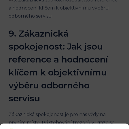
9. Zákaznická
spokojenost: Jak jsou
reference a hodnocení
klíčem k objektivnímu
výběru odborného
servisu
Zákaznická spokojenost je pro nás vždy na
prvním místě. Při stěhování trezorů v Praze se