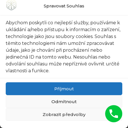
snažíme zajistit, aby náš odborný servis byl pro
Spravovat Souhlas
klienty co nejpříjemnější a bezpečný. Jedním z
klíčových faktorů, které nám pomáhají
Abychom poskytli co nejlepší služby, používáme k
dosáhnout vysokého standardu, jsou reference
ukládání a/nebo přístupu k informacím o zařízení,
a hodnocení od našich spokojených zákazníků.
technologie jako jsou soubory cookies. Souhlas s
těmito technologiemi nám umožní zpracovávat
Díky referencím a hodnocením od našich
údaje, jako je chování při procházení nebo
předchozích klientů si můžete udělat představu
jedinečná ID na tomto webu. Nesouhlas nebo
odvolání souhlasu může nepříznivě ovlivnit určité
o kvalitě našich služeb. Naše odborné a zkušené
vlastnosti a funkce.
týmy se snaží přizpůsobit každému projektu a
zajišťují, že trezory jsou pečlivě a bezpečně
přepravovány na nové místo. Spoléháme na
Příjmout
moderní technologie a speciální vybavení, aby
Odmítnout
se minimalizoval riziko poškození a zajistila
maximální bezpečnost.
Zobrazit předvolby
Naši zákazníci oceňují nejen kvalitu naší práce,