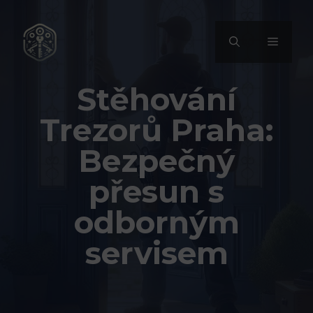
Přeskočit
na
MENU
obsah
Stěhování
Trezorů Praha:
Bezpečný
přesun s
odborným
servisem