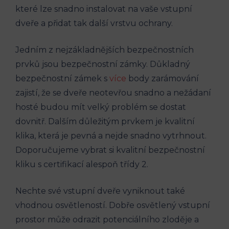
které lze snadno instalovat na vaše vstupní
dveře a přidat tak další vrstvu ochrany.
Jedním z nejzákladnějších bezpečnostních
prvků jsou bezpečnostní zámky. Důkladný
bezpečnostní zámek s
více
body zarámování
zajistí, že se dveře neotevřou snadno a nežádaní
hosté budou mít velký problém se dostat
dovnitř. Dalším důležitým prvkem je kvalitní
klika, která je pevná a nejde snadno vytrhnout.
Doporučujeme vybrat si kvalitní bezpečnostní
kliku s certifikací alespoň třídy 2.
Nechte své vstupní dveře vyniknout také
vhodnou osvětleností. Dobře osvětlený vstupní
prostor může odrazit potenciálního zloděje a