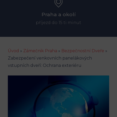
Praha a okolí
příjezd do 15 ti minut
Úvod
»
Zámečnik Praha
»
Bezpečnostní Dveře
»
Zabezpečení venkovních panelákových
vstupních dveří: Ochrana exteriéru