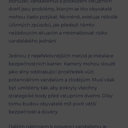
Bohužel, vandalismus a poškození vstupních
dveří jsou problémy, kterým se tito obyvatelé
mohou často potýkat. Nicméně, existuje několik
účinných způsobů, jak předejít těmto
nežádoucím situacím a minimalizovat riziko
vandalského jednání.
Jednou z nejefektivnějších metod je instalace
bezpečnostních kamer. Kamery mohou sloužit
jako silný odstrašující prostředek vůči
potenciálním vandalům a zlodějům. Musí však
být umístěny tak, aby pokryly všechny
strategické body před vstupními dveřmi. Díky
tomu budou obyvatelé mít pocit větší
bezpečnosti a důvěry.
Dalším nástrojem k prevenci vandalismu je