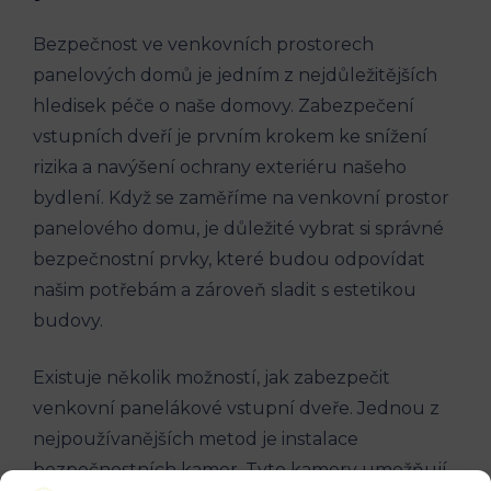
Bezpečnost ve venkovních prostorech
panelových domů je jedním z nejdůležitějších
hledisek péče o naše domovy. Zabezpečení
vstupních dveří je prvním krokem ke snížení
rizika a navýšení ochrany exteriéru našeho
bydlení. Když se zaměříme na venkovní prostor
panelového domu, je důležité vybrat si správné
bezpečnostní prvky, které budou odpovídat
našim potřebám a zároveň sladit s estetikou
budovy.
Existuje několik možností, jak zabezpečit
venkovní panelákové vstupní dveře. Jednou z
nejpoužívanějších metod je instalace
bezpečnostních kamer. Tyto kamery umožňují