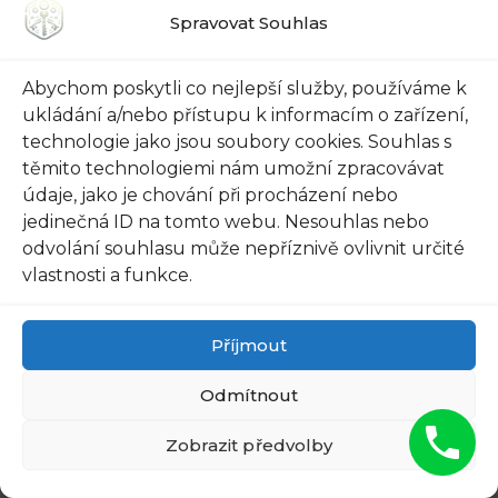
monitorovat příchozí a odcházející návštěvníky,
Spravovat Souhlas
což nám poskytuje klid a kontrolu nad naším
domovem. Díky moderní technologii je možné
Abychom poskytli co nejlepší služby, používáme k
připojit kamery k mobilnímu telefonu a sledovat
ukládání a/nebo přístupu k informacím o zařízení,
jejich obraz v reálném čase.
technologie jako jsou soubory cookies. Souhlas s
těmito technologiemi nám umožní zpracovávat
Další možností je instalace bezpečnostních
údaje, jako je chování při procházení nebo
jedinečná ID na tomto webu. Nesouhlas nebo
světel. Světla s pohybovým čidlem dokážou
odvolání souhlasu může nepříznivě ovlivnit určité
rychle upoutat pozornost a odradit potenciální
vlastnosti a funkce.
zloděje. Světla mohou být umístěna na
strategických místech ve venkovním prostoru
Příjmout
panelového domu, jako například u vstupů do
budovy nebo na chodnících. Je důležité vybrat
Odmítnout
si kvalitní světla, které jsou odolné vůči
povětrnostním podmínkám a dlouhodobě
Zobrazit předvolby
spolehlivé.