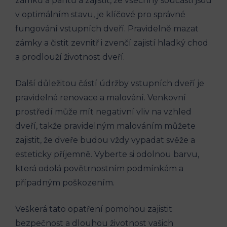
zámků a pantů a zajistit, že všechny součásti jsou
v optimálním stavu, je klíčové pro správné
fungování vstupních dveří. Pravidelně mazat
zámky a čistit zevnitř i zvenčí zajistí hladký chod
a prodlouží životnost dveří.
Další důležitou částí údržby vstupních dveří je
pravidelná renovace a malování. Venkovní
prostředí může mít negativní vliv na vzhled
dveří, takže pravidelným malováním můžete
zajistit, že dveře budou vždy vypadat svěže a
esteticky příjemně. Vyberte si odolnou barvu,
která odolá povětrnostním podmínkám a
případným poškozením.
Veškerá tato opatření pomohou zajistit
bezpečnost a dlouhou životnost vašich