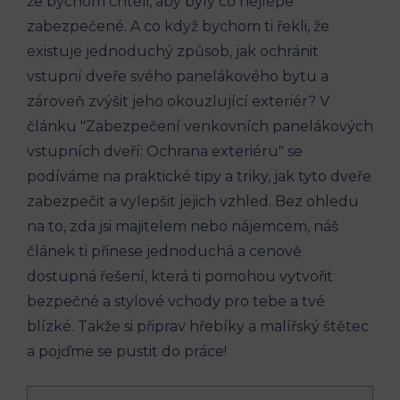
že bychom chtěli, aby byly co nejlépe
zabezpečené. A co když bychom ti řekli, že
existuje jednoduchý způsob, jak ochránit
vstupní dveře svého panelákového bytu a
zároveň zvýšit jeho okouzlující exteriér? V
článku "Zabezpečení venkovních panelákových
vstupních dveří: Ochrana exteriéru" se
podíváme na praktické tipy a triky, jak tyto dveře
zabezpečit a vylepšit jejich vzhled. Bez ohledu
na to, zda jsi majitelem nebo nájemcem, náš
článek ti přinese jednoduchá a cenově
dostupná řešení, která ti pomohou vytvořit
bezpečné a stylové vchody pro tebe a tvé
blízké. Takže si připrav hřebíky a malířský štětec
a pojďme se pustit do práce!