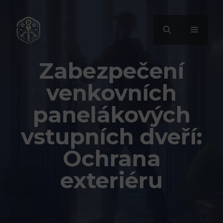
Přeskočit
na
MENU
obsah
Zabezpečení
venkovních
panelákových
vstupních dveří:
Ochrana
exteriéru