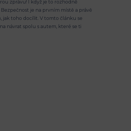
brou zprávu! I když je to ⁣rozhodně
 Bezpečnost je na‍ prvním místě a právě⁣
jak ⁤toho docílit. ⁢V tomto článku ⁤se‍
a návrat spolu s autem, ​které se ti