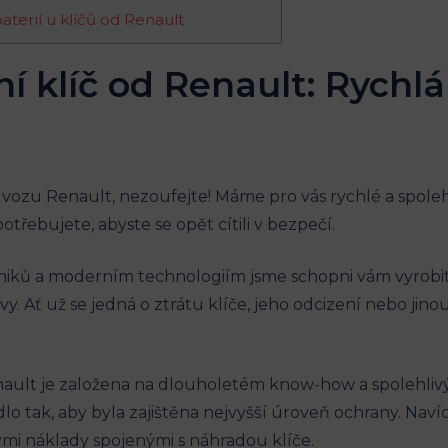
aterií u klíčů od Renault
í ‌klíč ⁣od Renault:⁣ Rychlá
vozu⁣ Renault, ‌nezoufejte! ⁤Máme⁣ pro vás ⁢rychlé a spolehl
otřebujete, abyste se⁤ opět cítili v bezpečí.
niků a‍ moderním technologiím ⁤jsme schopni vám vyrobit
rvy. Ať‌ už se jedná ​o ztrátu⁣ klíče, jeho odcizení nebo jin
enault je založena na dlouholetém know-how a spolehli
dlo ​tak, aby byla zajištěna​ nejvyšší úroveň ochrany. Nav
ými náklady spojenými ‌s ‍náhradou ‌klíče.