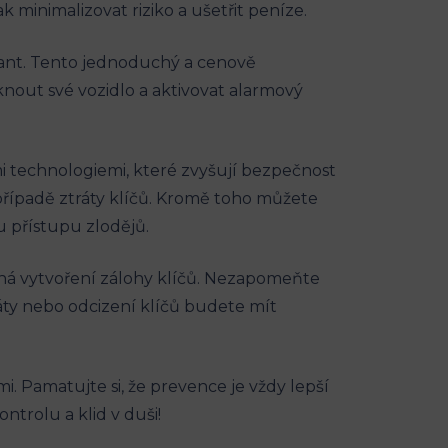
 minimalizovat riziko ⁤a‍ ušetřit‍ peníze.
ant. Tento jednoduchý a⁣ cenově⁣
out své vozidlo a ‌aktivovat alarmový
i technologiemi, které zvyšují bezpečnost‍
 případě ztráty klíčů. Kromě toho můžete
 ​přístupu zlodějů.
íná vytvoření zálohy klíčů. ⁢Nezapomeňte
y​ nebo ‌odcizení klíčů budete ‌mít‌
Pamatujte⁢ si, že prevence je ​vždy lepší
trolu a klid v‌ duši!