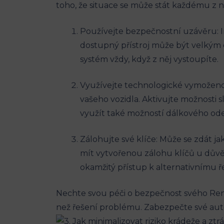
toho, že‌ situace se ‌může ‍stát ‌každému z n
Používejte bezpečnostní⁢ uzávěru: ​
dostupný přístroj může být velkým 
systém vždy, když ⁣z‌ něj⁢ vystoupíte.
Využívejte technologické ⁢vymoženos
vašeho vozidla. Aktivujte možnosti 
využít také možností⁤ dálkového od
Zálohujte své klíče: Může se zdát⁢ 
⁤mít vytvořenou⁣ zálohu klíčů ⁤u dův
okamžitý ‌přístup k ⁤alternativnímu ​ř
Nechte svou péči o bezpečnost svého Renau
než ⁢řešení problému. Zabezpečte své auto a