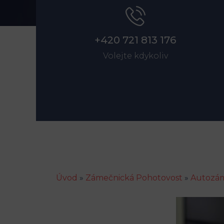
+420 721 813 176
Volejte kdykoliv
Úvod
»
Zámečnická Pohotovost
»
Autozám