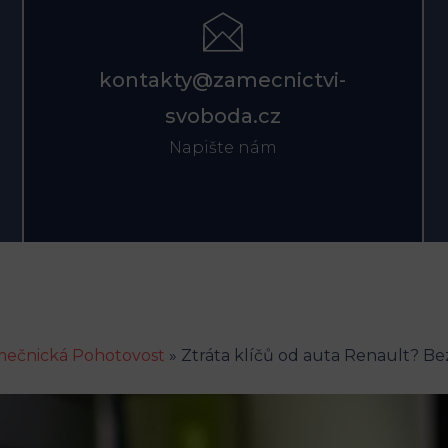
kontakty@zamecnictvi-
svoboda.cz
Napište nám
ečnická Pohotovost
»
Ztráta klíčů od auta Renault? B