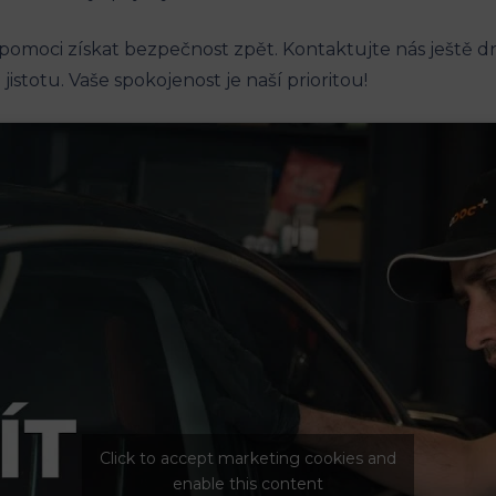
m pomoci získat bezpečnost zpět. Kontaktujte nás ještě dn
jistotu. Vaše ⁤spokojenost je naší prioritou!
Click to accept marketing cookies and
enable this content