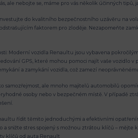
ás, ale nebojte ‌se, máme pro ⁣vás několik účinných ​tipů, jak
Investujte do kvalitního bezpečnostního uzávěru na vol
odstrašujícím faktorem⁤ pro zloděje. Nezapomeňte zamkn
ti: ​Moderní vozidla Renaultu jsou vybavena pokročilým
sledování‌ GPS, které mohou pomoci ⁢najít vaše vozidlo v
emykání a zamykání vozidla, ​což zamezí ‍neoprávněnému
jako ⁢samozřejmost, ale mnoho majitelů automobilů‍ opom
ěryhodné osoby nebo⁢ v ​bezpečném místě.‍ V případě ⁣ztrát
ešení.
ltu řídit těmito jednoduchými a efektivními opatřeními. 
 snižte stres ⁣spojený s možnou ‌ztrátou klíčů – ⁣mějte kon