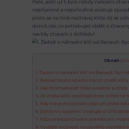
Hele, jestli už ti bylo někdy nalezení ⁤ztr
nepříjemné a nepohodlné, existuje způsob‍ 
proto se na mně neztrácej ⁤klíče. Až se ocitne
dozvíš vše, co potřebuješ‌ vědět o ztracený
navždy ztrácelo z dohledu!
Obsah
[
sch
1. Žádost o ​náhradní ‌klíč ⁣od Renault:⁣ Rych
2. ⁣Bezpečnostní ⁤opatření proti ztrátě klíč
3. Jak minimalizovat riziko⁤ krádeže a ⁤ztrát
4.⁤ Ať​ ztráta klíčů nepřináší stres: Užitečné
5. Kdy mít pohotovostní plán při⁣ ztrátě klíčů 
6. Extrémní opatření: Uvažujte o GPS sle
7. Klíčová⁣ bezpečnostní pravidla ⁣pro majit
8.​ Využijte možnosti nouzového ⁢otevírání 