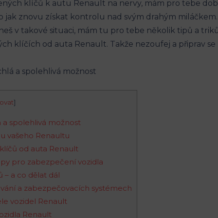
acených‌ klíčů k autu Renault na ⁢nervy, ‌mám pro tebe do
jak‌ znovu získat ‍kontrolu‌ nad ⁢svým drahým ‍miláčkem.
š v​ takové⁣ situaci, mám‌ tu pro tebe několik⁢ tipů a triků, 
ch klíčích od auta Renault. Takže nezoufej a připrav ⁢se n
ovat
]
lá⁣ a spolehlivá možnost
ů u vašeho⁤ Renaultu
y klíčů od auta Renault
 tipy⁣ pro zabezpečení ‌vozidla
– ⁢a ⁤co dělat ‌dál
dování a zabezpečovacích‌ systémech
ele⁤ vozidel Renault
vozidla Renault