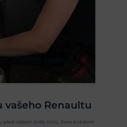
 u vašeho⁤ Renaultu
před rizikem ztráty klíčů. ⁢Jsme si vědomi