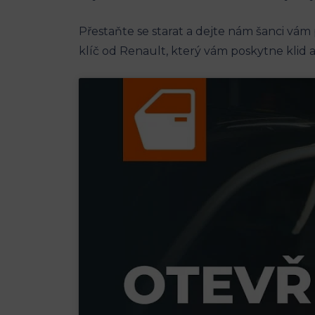
Přestaňte se starat a ⁤dejte nám ⁤šanci‌ vá
klíč od Renault, který‍ vám poskytne⁢ klid a 