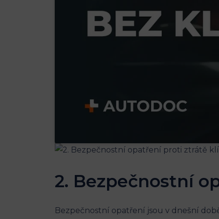
2. ⁣Bezpečnostní ⁤o
Bezpečnostní opatření ⁣jsou‍ v dnešní⁣ dob