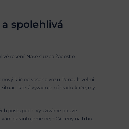
⁣ a spolehlivá
ivé řešení. ⁢Naše služba Žádost ⁣o ​
 nový klíč od vašeho vozu ⁢Renault velmi
ou situaci, ⁢která vyžaduje náhradu ​klíče, my
vých postupech. Využíváme pouze‌
íc vám ⁤garantujeme nejnižší ⁢ceny na trhu,