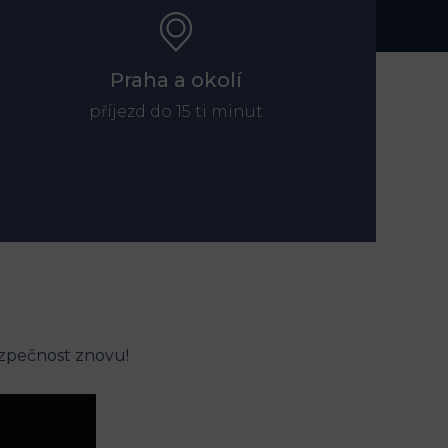
Praha a okolí
příjezd do 15 ti minut
ezpečnost znovu!