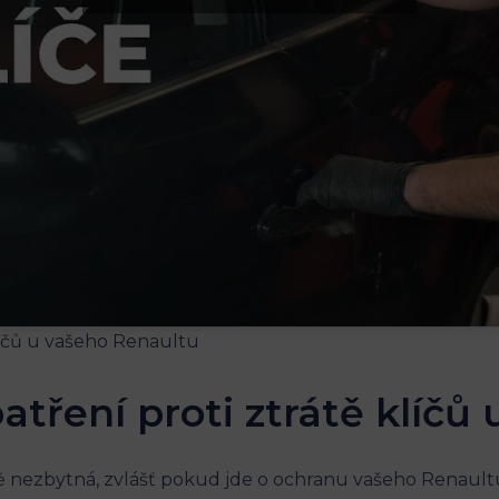
patření proti ztrátě klíčů
ě nezbytná,⁤ zvlášť pokud jde o ochranu vašeho Renaultu 