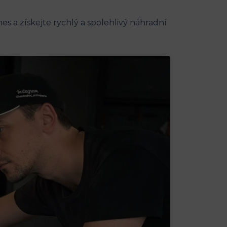
es a‍ získejte rychlý a spolehlivý náhradní