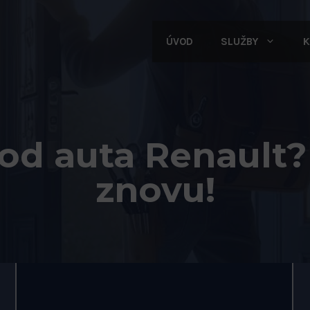
ÚVOD
SLUŽBY
K
ů od auta Renault
znovu!