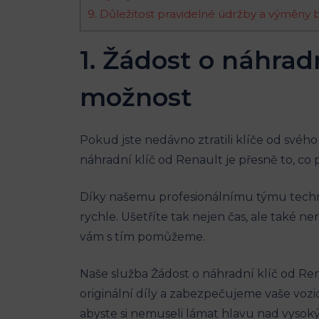
9. Důležitost pravidelné údržby a výměny b
1. Žádost o ​náhradn
možnost
Pokud jste nedávno ‌ztratili klíče od svého 
náhradní klíč od Renault je přesně ​to,⁤ co p
Díky našemu‍ profesionálnímu ‍týmu‌ tech
rychle.​ Ušetříte tak nejen ⁣čas, ale​ také ne
vám s ‍tím pomůžeme.
Naše služba Žádost o náhradní klíč od R
originální díly ⁤a zabezpečujeme vaše ​vozi
abyste‍ si⁢ nemuseli⁣ lámat hlavu nad⁤ vysok