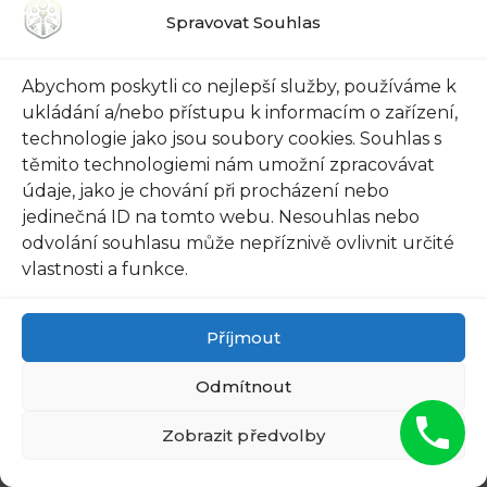
Spravovat Souhlas
Abychom poskytli co nejlepší služby, používáme k
FUNGUS DRIES UP AND FALLS
ukládání a/nebo přístupu k informacím o zařízení,
OFF AFTER THE FIRST USE
technologie jako jsou soubory cookies. Souhlas s
těmito technologiemi nám umožní zpracovávat
údaje, jako je chování při procházení nebo
jedinečná ID na tomto webu. Nesouhlas nebo
odvolání souhlasu může nepříznivě ovlivnit určité
vlastnosti a funkce.
Příjmout
Odmítnout
Zobrazit předvolby