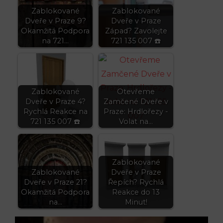
Zablokované
Zablokované
Dveře v Praze 9?
Dveře v Praze
Okamžitá Podpora
Západ? Zavolejte
na 721…
721 135 007 ☎️
Zablokované
Otevřeme
Dveře v Praze 4?
Zamčené Dveře v
Rychlá Reakce na
Praze: Hrdlořezy -
721 135 007 ☎️
Volat na…
Zablokované
Zablokované
Dveře v Praze
Dveře v Praze 21?
Řepích? Rychlá
Okamžitá Podpora
Reakce do 13
na…
Minut!