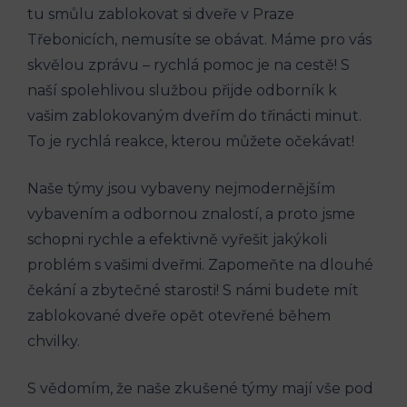
tu smůlu zablokovat si dveře v Praze
Třebonicích, nemusíte se obávat. Máme pro vás
skvělou zprávu – rychlá pomoc je na cestě! S
naší spolehlivou službou přijde odborník k
vašim zablokovaným dveřím do třinácti minut.
To je rychlá reakce, kterou můžete očekávat!
Naše týmy jsou vybaveny nejmodernějším
vybavením a odbornou znalostí, a proto jsme
schopni rychle a efektivně vyřešit jakýkoli
problém s vašimi dveřmi. Zapomeňte na dlouhé
čekání a zbytečné starosti! S námi budete mít
zablokované dveře opět otevřené během
chvilky.
S vědomím, že naše zkušené týmy mají vše pod