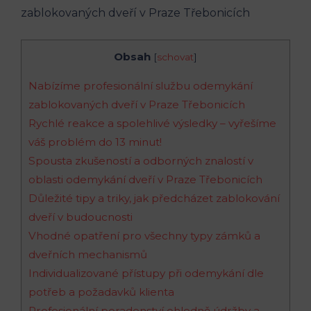
Obsah
[
schovat
]
Nabízíme profesionální službu odemykání
zablokovaných dveří v Praze Třebonicích
Rychlé reakce a spolehlivé výsledky – vyřešíme
váš problém do 13 minut!
Spousta zkušeností a odborných znalostí v
oblasti odemykání dveří v Praze Třebonicích
Důležité tipy a triky, jak předcházet zablokování
dveří v budoucnosti
Vhodné opatření pro všechny typy zámků a
dveřních mechanismů
Individualizované přístupy při odemykání dle
potřeb a požadavků klienta
Profesionální poradenství ohledně údržby a