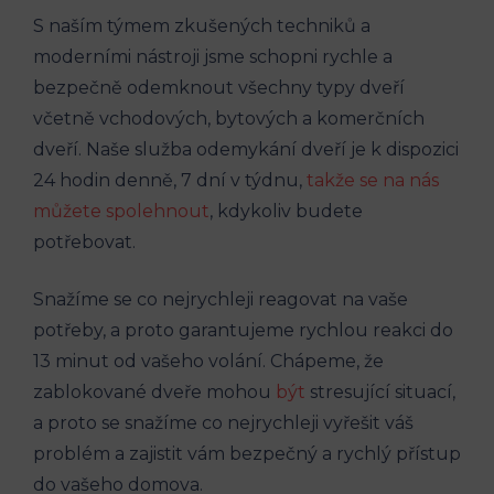
S naším týmem zkušených techniků a
moderními nástroji jsme schopni rychle a
bezpečně odemknout všechny typy dveří
včetně vchodových, bytových a komerčních
dveří. Naše služba odemykání dveří je k dispozici
24 hodin denně, 7 dní v týdnu,
takže se na nás
můžete spolehnout
, kdykoliv budete
potřebovat.
Snažíme se co nejrychleji reagovat na vaše
potřeby, a proto garantujeme rychlou reakci do
13 minut od vašeho volání. Chápeme, že
zablokované dveře mohou
být
stresující situací,
a proto se snažíme co nejrychleji vyřešit váš
problém a zajistit vám bezpečný a rychlý přístup
do vašeho domova.