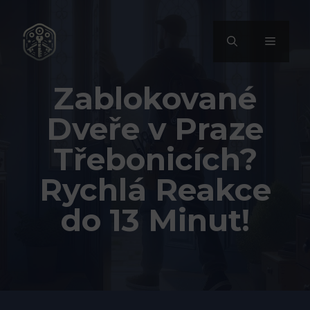
Přeskočit
na
MENU
obsah
Zablokované
Dveře v Praze
Třebonicích?
Rychlá Reakce
do 13 Minut!