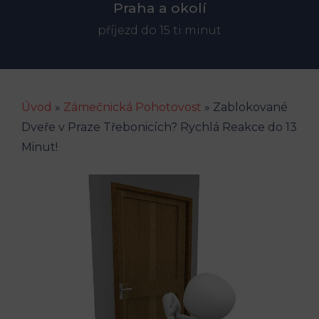
Praha a okolí
příjezd do 15 ti minut
Úvod
»
Zámečnická Pohotovost
»
Zablokované
Dveře v Praze Třebonicích? Rychlá Reakce do 13
Minut!