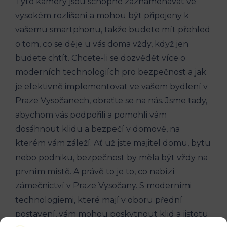
Tyto kamery jsou schopné zaznamenávat ve
vysokém rozlišení a mohou být připojeny k
vašemu smartphonu, takže budete mít přehled
o tom, co se děje u vás doma vždy, když jen
budete chtít. Chcete-li se dozvědět více o
moderních technologiích pro bezpečnost a jak
je efektivně implementovat ve vašem bydlení v
Praze Vysočanech, obraťte se na nás. Jsme tady,
abychom vás podpořili a pomohli vám
dosáhnout klidu a bezpečí v domově, na
kterém vám záleží. Ať už jste majitel domu, bytu
nebo podniku, bezpečnost by měla být vždy na
prvním místě. A právě to je to, co nabízí
zámečnictví v Praze Vysočany. S moderními
technologiemi, které mají v oboru přední
postavení, vám mohou poskytnout klid a jistotu