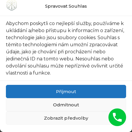
ve vašem každodenním životě. Důležité
Spravovat Souhlas
takeaways z tohoto článku jsou jednoduché. Za
prvé, moderní technologie se dostaly i do oblasti
Abychom poskytli co nejlepší služby, používáme k
zámečnictví a poskytují nám lepší zabezpečení
ukládání a/nebo přístupu k informacím o zařízení,
než kdy dříve. Od vzdáleného odemykání přes
technologie jako jsou soubory cookies. Souhlas s
mobilní aplikace až po pokročilé bezpečnostní
těmito technologiemi nám umožní zpracovávat
systémy s kamerami a čtečkami otisku prstu,
údaje, jako je chování při procházení nebo
možnosti jsou nekonečné. A za druhé,
jedinečná ID na tomto webu. Nesouhlas nebo
odvolání souhlasu může nepříznivě ovlivnit určité
zámečnictví v Praze Vysočany je jedním z
vlastnosti a funkce.
předních poskytovatelů těchto moderních
technologií. S jejich odbornými znalostmi a
Příjmout
dlouholetými zkušenostmi se můžete
spolehnout na jejich profesionalitu a kvalitu. Bez
Odmítnout
ohledu na vaše potřeby, s jejich pomocí budete
mít jistotu, že vaše bezpečnost je v dobrých
Zobrazit předvolby
rukou. Takže neváhejte a obraťte se na