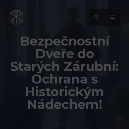
Přeskočit
na
MENU
obsah
Bezpečnostní
Dveře do
Starých Zárubní:
Ochrana s
Historickým
Nádechem!