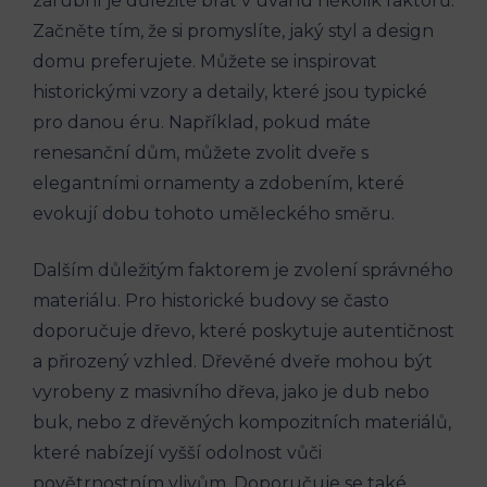
zárubní je důležité brát v úvahu několik faktorů.
Začněte tím, že si promyslíte, jaký styl a design
domu preferujete. Můžete se inspirovat
historickými vzory a detaily, které jsou typické
pro danou éru. Například, pokud máte
renesanční dům, můžete zvolit dveře s
elegantními ornamenty a zdobením, které
evokují dobu tohoto uměleckého směru.
Dalším důležitým faktorem je zvolení správného
materiálu. Pro historické budovy se často
doporučuje dřevo, které poskytuje autentičnost
a přirozený vzhled. Dřevěné dveře mohou být
vyrobeny z masivního dřeva, jako je dub nebo
buk, nebo z dřevěných kompozitních materiálů,
které nabízejí vyšší odolnost vůči
povětrnostním vlivům. Doporučuje se také