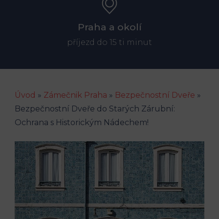
Praha a okolí
příjezd do 15 ti minut
Úvod
»
Zámečnik Praha
»
Bezpečnostní Dveře
»
Bezpečnostní Dveře do Starých Zárubní:
Ochrana s Historickým Nádechem!