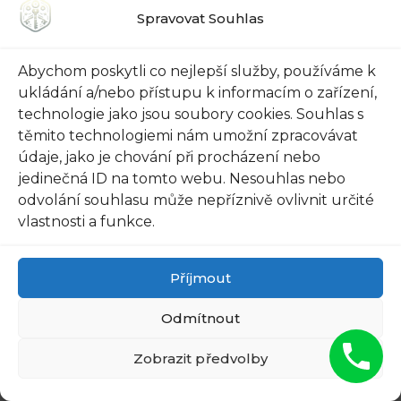
dveře, které poskytnou ochranu a zároveň
Spravovat Souhlas
dodají vášmu domu ten historický nádech, který
si zaslouží. Nebojte se kombinovat bezpečnostní
Abychom poskytli co nejlepší služby, používáme k
prvky s estetickými detaily a vytvořte
ukládání a/nebo přístupu k informacím o zařízení,
technologie jako jsou soubory cookies. Souhlas s
bezpečnostní dveře, které vás budou chránit a
těmito technologiemi nám umožní zpracovávat
zároveň vás potěší svým vzhledem.
údaje, jako je chování při procházení nebo
jedinečná ID na tomto webu. Nesouhlas nebo
8. Údržba a dlouhodobá
odvolání souhlasu může nepříznivě ovlivnit určité
vlastnosti a funkce.
životnost: Jak správně
pečovat o bezpečnostní
Příjmout
dveře a prodloužit jejich
Odmítnout
životnost
Zobrazit předvolby