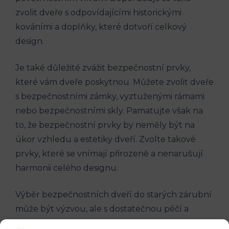
zvolit dveře s odpovídajícími historickými
kováními a doplňky, které dotvoří celkový
design.
Je také důležité zvážit bezpečnostní prvky,
které vám dveře poskytnou. Můžete zvolit dveře
s bezpečnostními zámky, vyztuženými rámami
nebo bezpečnostními skly. Pamatujte však na
to, že bezpečnostní prvky by neměly být na
úkor vzhledu a estetiky dveří. Zvolte takové
prvky, které se vnímají přirozeně a nenarušují
harmonii celého designu.
Výběr bezpečnostních dveří do starých zárubní
může být výzvou, ale s dostatečnou péčí a
odborným poradenstvím můžete najít takové