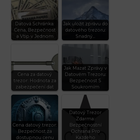
Datová Schránka:
Jak uložit zprávu do
Cena, Bezpečnost
datového trezoru:
a Vtip v Jednom
Snadný…
Jak Mazat Zprávy v
Cena za datový
Datovém Trezoru:
trezor: Hodnota za
Bezpečnost S
zabezpečení dat
Soukromím
Datový Trezor
Zdarma:
Cena datový trezor:
Bezpečnostní
Bezpečnost za
Ochrana Pro
dostupnou cenu
Každého