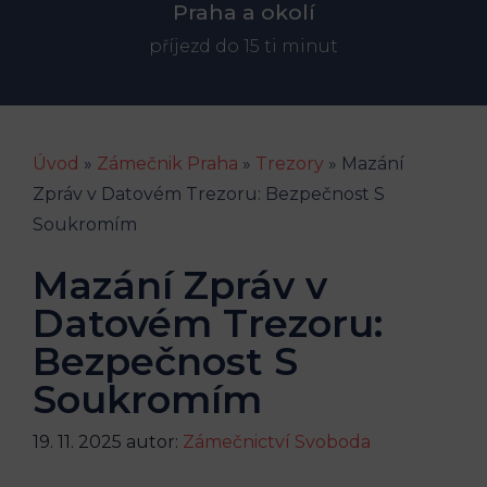
Praha a okolí
příjezd do 15 ti minut
Úvod
»
Zámečnik Praha
»
Trezory
»
Mazání
Zpráv v Datovém Trezoru: Bezpečnost S
Soukromím
Mazání Zpráv v
Datovém Trezoru:
Bezpečnost S
Soukromím
19. 11. 2025
autor:
Zámečnictví Svoboda