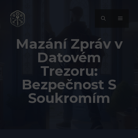
Přeskočit
na
MENU
obsah
Mazání Zpráv v
Datovém
Trezoru:
Bezpečnost S
Soukromím