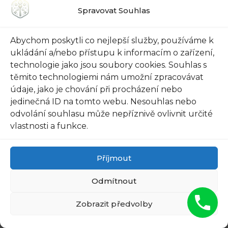
Spravovat Souhlas
5 HIDDEN SIGNS YOU HAVE
Abychom poskytli co nejlepší služby, používáme k
ukládání a/nebo přístupu k informacím o zařízení,
WORMS INSIDE YOUR BODY
technologie jako jsou soubory cookies. Souhlas s
těmito technologiemi nám umožní zpracovávat
údaje, jako je chování při procházení nebo
jedinečná ID na tomto webu. Nesouhlas nebo
odvolání souhlasu může nepříznivě ovlivnit určité
vlastnosti a funkce.
Příjmout
Odmítnout
Zobrazit předvolby