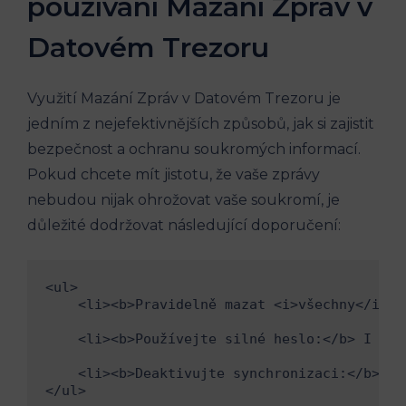
používání Mazání Zpráv v
Datovém Trezoru
Využití Mazání Zpráv v Datovém Trezoru je
jedním z nejefektivnějších způsobů, jak si zajistit
bezpečnost a ochranu soukromých informací.
Pokud chcete mít jistotu, že vaše zprávy
nebudou nijak ohrožovat vaše soukromí, je
důležité dodržovat následující doporučení:
<ul>

    <li><b>Pravidelně mazat <i>všechny</i> z
    <li><b>Používejte silné heslo:</b> I kdy
    <li><b>Deaktivujte synchronizaci:</b> Po
</ul>
