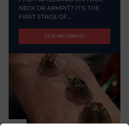
NECK OR ARMPIT? IT'S THE
FIRST STAGE OF...