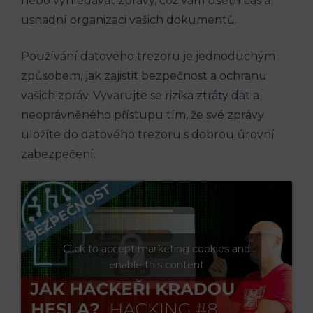
nebo vyhledávat zprávy, což vám ušetří čas a
usnadní organizaci vašich dokumentů.
Používání datového trezoru je jednoduchým
způsobem, jak zajistit bezpečnost a ochranu
vašich zpráv. Vyvarujte se rizika ztráty dat a
neoprávněného přístupu tím, že své zprávy
uložíte do datového trezoru s dobrou úrovní
zabezpečení.
Click to accept marketing cookies and
enable this content