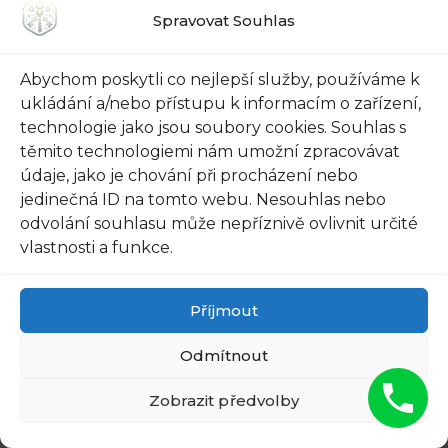
hesla k vašemu datovému trezoru i
Spravovat Souhlas
ostatním online účtům. Používejte silná
hesla obsahující kombinaci velkých a
Abychom poskytli co nejlepší služby, používáme k
malých písmen, čísel a speciálních znaků.
ukládání a/nebo přístupu k informacím o zařízení,
Nepoužívejte stejné heslo pro více účtů,
technologie jako jsou soubory cookies. Souhlas s
těmito technologiemi nám umožní zpracovávat
abyste minimalizovali riziko úniku dat.
údaje, jako je chování při procházení nebo
jedinečná ID na tomto webu. Nesouhlas nebo
Zajistěte zabezpečené připojení: Při
odvolání souhlasu může nepříznivě ovlivnit určité
přístupu ke svému datovému trezoru se
vlastnosti a funkce.
ujistěte, že používáte zabezpečené
připojení pomocí protokolu HTTPS. Tím
Příjmout
zajistíte, že veškerá komunikace mezi vámi
a trezorem je šifrována a nedostupná pro
Odmítnout
cizí osoby.
Zobrazit předvolby
Pravidelně zálohujte svá data: Chcete-li