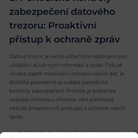
zabezpečení datového
trezoru: Proaktivní
přístup k ochraně zpráv
Datový trezor je velmi užitečným nástrojem pro
ukládání důvěrných informací a zpráv. Pokud
chcete zajistit maximální ochranu vašich dat, je
důležité pravidelně provádět periodické
kontroly zabezpečení. Protože je prevence
nejlepší ochranou, chceme vám představit
několik proaktivních přístupů k ochraně vašich
zpráv.
Aktualizujte si hesla: Pravidelně měňte