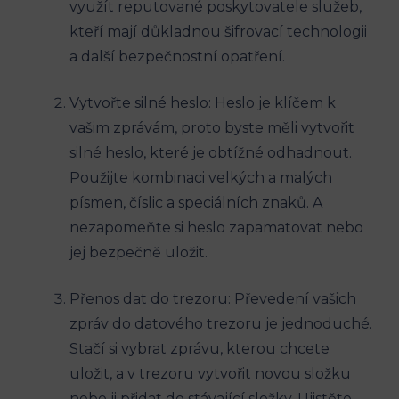
využít reputované poskytovatele služeb,
kteří mají důkladnou šifrovací technologii
a další bezpečnostní opatření.
Vytvořte silné heslo: Heslo je klíčem k
vašim zprávám, proto byste měli vytvořit
silné heslo, které je obtížné odhadnout.
Použijte kombinaci velkých a malých
písmen, číslic a speciálních znaků. A
nezapomeňte si heslo zapamatovat nebo
jej bezpečně uložit.
Přenos dat do trezoru: Převedení vašich
zpráv do datového trezoru je jednoduché.
Stačí si vybrat zprávu, kterou chcete
uložit, a v trezoru vytvořit novou složku
nebo ji přidat do stávající složky. Ujistěte