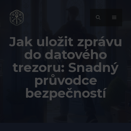
Přeskočit
na
MENU
obsah
Jak uložit zprávu
do datového
trezoru: Snadný
průvodce
bezpečností