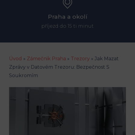
Praha a okolí
příjezd do 15 ti minut
Úvod
»
Zámečnik Praha
»
Trezory
»
Jak Mazat
Zprávy v Datovém Trezoru: Bezpečnost S
Soukromím