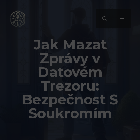
Přeskočit
na
MENU
obsah
Jak Mazat
Zprávy v
Datovém
Trezoru:
Bezpečnost S
Soukromím