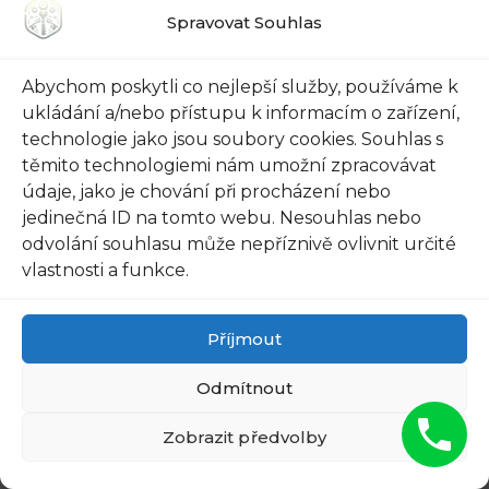
Pravidelně testujte obnovu dat: Nemá
Spravovat Souhlas
smysl mít zálohy, pokud nebudou
fungovat v případě potřeby obnovy dat.
Abychom poskytli co nejlepší služby, používáme k
Proto je důležité pravidelně testovat
ukládání a/nebo přístupu k informacím o zařízení,
schopnost obnovy svých záloh. Prověřte,
technologie jako jsou soubory cookies. Souhlas s
zda je vaše záloha úplná a funkční, a také
těmito technologiemi nám umožní zpracovávat
se ujistěte, že znáte postup pro obnovu
údaje, jako je chování při procházení nebo
dat. V případě potřeby byste měli být
jedinečná ID na tomto webu. Nesouhlas nebo
odvolání souhlasu může nepříznivě ovlivnit určité
schopni rychle a snadno obnovit ztracená
vlastnosti a funkce.
data ze svých záloh.
Sledováním těchto klíčových kroků pro
Příjmout
zálohování a obnovu dat v Datovém Trezoru
Odmítnout
minimalizujete riziko ztráty informací a
zajišťujete bezpečnost svých dat. Buďte
Zobrazit předvolby
proaktivní a nezanedbávejte tyto důležité úkoly.
Paměťový Trezor vám poskytuje všechny