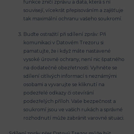
funkce zničí zprávu a data, která s ní
souvisejí, vícekrát přepisováním a zajišťuje
tak maximální ochranu vašeho soukromí.
Buďte ostražití při sdílení zpráv: Při
komunikaci v Datovém Trezoru si
pamatujte, že i když máte nastavené
vysoké úrovně ochrany, není nic špatného
na dodatečné obezřetnosti. Vyhněte se
sdílení citlivých informací s neznámými
osobami a vyvarujte se kliknutí na
podezřelé odkazy či otevírání
podezřelých příloh. Vaše bezpečnost a
soukromí jsou ve vašich rukách a správné
rozhodnutí může zabránit varovné situaci.
Sdílení zpráv přes Datový Trezor může být