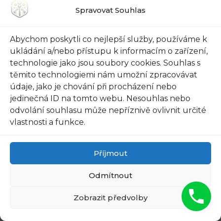
Spravovat Souhlas
Aktualizace Trezoru přináší významné
vylepšení do vašeho zabezpečení. Využijte nové
Abychom poskytli co nejlepší služby, používáme k
ukládání a/nebo přístupu k informacím o zařízení,
bezdrátové rozhraní, chráníte se před
technologie jako jsou soubory cookies. Souhlas s
phishingovými útoky a vychutnejte si vyšší
těmito technologiemi nám umožní zpracovávat
rychlost a spolehlivost. Nechte své obavy na
údaje, jako je chování při procházení nebo
boku a s důvěrou využijte nejnovější
jedinečná ID na tomto webu. Nesouhlas nebo
technologie a ochraňte své kryptoměny. Ach jo,
odvolání souhlasu může nepříznivě ovlivnit určité
náš drahý Trezor – varování čekalo až před
vlastnosti a funkce.
dveřmi! Ale představte si, jak moc je těžké odolat
těm nejnovějším technologiím! Aktualizace
Příjmout
Trezoru je právě tím, čím jsme všichni dlouho
Odmítnout
čekali. A její bezpečnost? Naprosto
nepřekonatelná!
Zobrazit předvolby
Máme tu zaručeně nejbezpečnější způsob