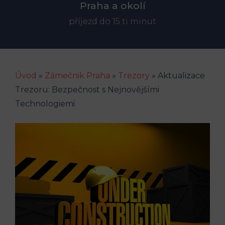
Praha a okolí
příjezd do 15 ti minut
Úvod
»
Zámečnik Praha
»
Trezory
»
Aktualizace
Trezoru: Bezpečnost s Nejnovějšími
Technologiemi