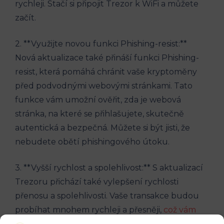
rychleji. Stačí si připojit Trezor k WiFi a můžete
začít.
2. **Využijte novou funkci Phishing-resist:**
Nová aktualizace také přináší funkci Phishing-
resist, která pomáhá chránit vaše kryptoměny
před podvodnými webovými stránkami. Tato
funkce vám umožní ověřit, zda je webová
stránka, na které se přihlašujete, skutečně
autentická a bezpečná. Můžete si být jisti, že
nebudete obětí phishingového útoku.
3. **Vyšší rychlost a spolehlivost:** S aktualizací
Trezoru přichází také vylepšení rychlosti
přenosu a spolehlivosti. Vaše transakce budou
probíhat mnohem rychleji a přesněji,
což vám
ušetří čas
a minimalizuje riziko chyb.