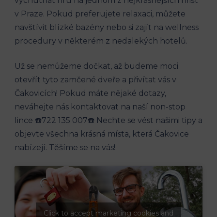
vychutnat‍ hru⁢ na jednom ‌z nejkrásnějších‍ hřišť
v Praze. Pokud preferujete relaxaci, můžete ​
navštívit blízké bazény nebo si zajít na wellness
⁣procedury v některém z nedalekých hotelů.
Už se nemůžeme dočkat, až budeme moci
otevřít tyto zamčené dveře a ⁤přivítat vás‌ v
⁤Čakovicích! Pokud máte nějaké dotazy,
neváhejte nás kontaktovat na naší⁢ non-stop
lince ☎️722 135 007☎️ Nechte se vést našimi tipy ‌a
objevte ⁤všechna krásná místa, která‌ Čakovice⁣
nabízejí. Těšíme‍ se na vás!
Click to accept marketing cookies and