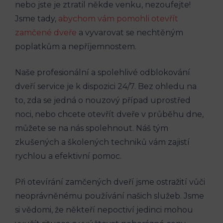
‌nebo jste je ztratil někde venku, nezoufejte!
Jsme tady,
abychom vám ⁤pomohli otevřít
zamčené dveře
a vyvarovat ⁣se nechtěným
poplatkům a nepříjemnostem.
Naše profesionální⁢ a spolehlivé odblokování
dveří service je ⁣k ⁢dispozici 24/7. Bez ohledu na
to, zda se‍ jedná o ⁤nouzový případ uprostřed
noci, ‍nebo chcete otevřít dveře v průběhu dne,​
můžete se na nás spolehnout. ‍Náš tým
zkušených a ‌školených ⁣techniků vám zajistí
rychlou a efektivní pomoc.
Při otevírání zamčených dveří jsme ostražití vůči
neoprávněnému‌ používání našich ​služeb. Jsme
si vědomi, ‌že někteří nepoctiví jedinci mohou