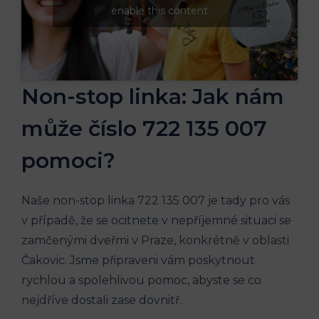
enable this content
Non-stop linka: Jak nám
může číslo‍ 722 135 007
pomoci?
Naše non-stop linka 722 135 007 je tady​ pro⁤ vás
v případě, ‍že se ocitnete v nepříjemné ​situaci se
zamčenými dveřmi v Praze, konkrétně v oblasti
Čakovic. Jsme připraveni vám poskytnout
rychlou a spolehlivou pomoc, abyste se co
nejdříve⁤ dostali zase ⁣dovnitř.​