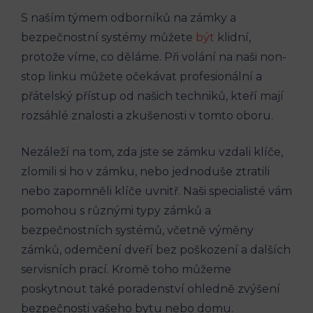
S naším ⁢týmem odborníků na zámky a
bezpečnostní systémy můžete
být
klidní,
protože víme, co ‌děláme. Při volání na ‌naši non-
stop linku‍ můžete očekávat profesionální⁣ a
přátelský přístup od​ našich techniků, kteří mají
rozsáhlé‍ znalosti a zkušenosti v tomto oboru.
Nezáleží na tom, zda jste se zámku ‌vzdali‌ klíče,
zlomili si ho v zámku, nebo jednoduše ztratili
nebo zapomněli klíče uvnitř. Naši⁢ specialisté⁣ vám
pomohou s různými typy zámků a
bezpečnostních⁢ systémů, ​včetně výměny
zámků, odemčení dveří bez poškození a dalších
‍servisních ​prací. ​Kromě toho můžeme
poskytnout také poradenství ohledně ⁣zvýšení
bezpečnosti vašeho bytu nebo domu.