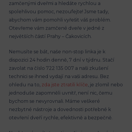
zamčenými dveřmi a hledáte rychlou a
spolehlivou pomoc, nezoufejte!⁣ Jsme ⁢tady,
abychom vám pomohli⁤ vyřešit váš‌ problém.
Otevřeme vám zamčené dveře v ⁤jedné z
největších částí Prahy – Čakovicích.
Nemusíte‌ se bát, naše non-stop linka je​ k
dispozici 24 hodin denně, 7⁤ dní v týdnu.‍ Stačí
zavolat na číslo 722 135 007 ​a naši zkušení
technici‌ se ihned vydají​ na vaši adresu. Bez
ohledu na to,
zda jste ztratili klíče
, ‌je zlomil nebo
jednoduše zapomněli uvnitř, není ‌nic, čemu
bychom se‌ nevyrovnali. Máme ⁣veškeré⁣
nezbytné nástroje a dovednosti ⁢potřebné k
otevření ⁣dveří rychle, efektivně a bezpečně.