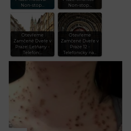
Non-stop…
Non-stop…
Otevřeme
Otevřeme
Zamčené Dveře v
Zamčené Dveře v
Praze: Letňany -
Praze 12 -
Telefon:…
Telefonicky na…