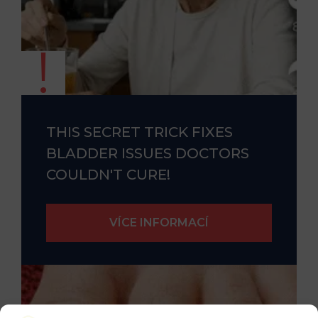
THIS SECRET TRICK FIXES
BLADDER ISSUES DOCTORS
COULDN'T CURE!