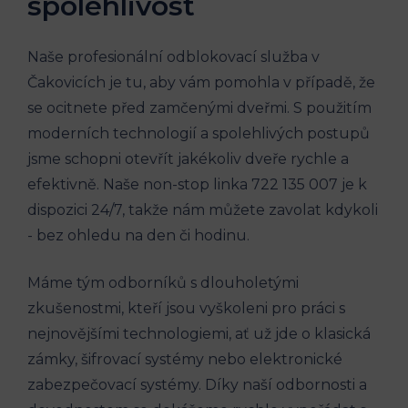
spolehlivost
Naše profesionální odblokovací služba v ​
Čakovicích je tu, aby vám pomohla v případě, že
se ocitnete před zamčenými dveřmi. S použitím
moderních technologií a spolehlivých postupů
‌jsme schopni otevřít jakékoliv dveře rychle a
efektivně. Naše non-stop linka 722 135 007‌ je k
dispozici 24/7, takže nám můžete zavolat⁣ kdykoli
-⁤ bez ohledu na den či hodinu.
Máme‌ tým odborníků s dlouholetými
zkušenostmi, kteří jsou vyškoleni pro ‍práci s
nejnovějšími technologiemi, ať už jde ‌o klasická
zámky,‌ šifrovací ‌systémy nebo elektronické
zabezpečovací systémy. Díky ⁤naší odbornosti‌ a