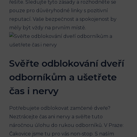
řešíte. Sledujte ⁣tyto zásady a rozhodněte se
pouze pro důvěryhodné linky s pozitivní
reputací. Vaše bezpečnost a spokojenost by⁤
měly být vždy na prvním ⁤místě.
Svěřte​ odblokování dveří
odborníkům⁢ a ušetřete
‍čas⁤ i nervy
Potřebujete odblokovat zamčené dveře?
Neztrácejte čas ani nervy a svěřte tuto
náročnou úlohu do rukou odborníků. V Praze:⁢
Čakovice jsme tu ‌pro⁢ vás⁤ non-stop. S naším