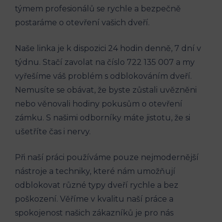
týmem profesionálů se rychle a bezpečně
postaráme o otevření vašich dveří.
Naše linka je k dispozici 24 ‌hodin denně, 7 dní v
týdnu. Stačí⁢ zavolat‌ na číslo 722 135 007 a my
vyřešíme váš problém s odblokováním dveří.
Nemusíte​ se obávat, že byste⁤ zůstali uvězněni
nebo věnovali​ hodiny pokusům o otevření
zámku. S našimi odborníky máte jistotu, že si
ušetříte ‍čas i nervy.
Při naší‍ práci používáme pouze nejmodernější
nástroje a techniky, ‌které nám umožňují
odblokovat různé​ typy dveří ⁣rychle a bez
poškození. Věříme v kvalitu naší práce a
spokojenost našich zákazníků je pro nás