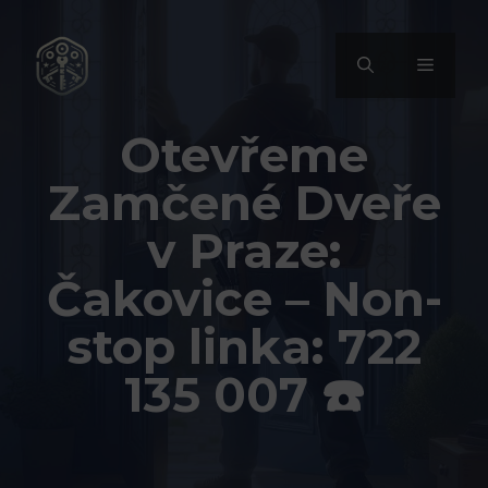
Přeskočit
na
MENU
obsah
Otevřeme
Zamčené Dveře
v Praze:
Čakovice – Non-
stop linka: 722
135 007 ☎️