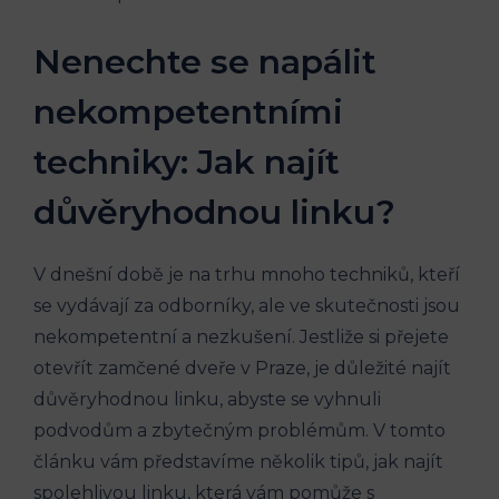
Nenechte ⁣se ‌napálit
nekompetentními⁣
techniky: ‍Jak najít ​
důvěryhodnou linku?
V dnešní době je na ⁣trhu mnoho techniků, kteří
se vydávají za ‍odborníky, ale ve skutečnosti jsou
nekompetentní a ‍nezkušení. Jestliže⁢ si přejete
otevřít⁣ zamčené dveře v​ Praze, je⁢ důležité najít
důvěryhodnou⁢ linku, ⁢abyste se vyhnuli
podvodům a zbytečným problémům. V tomto
článku vám představíme několik tipů, jak najít
spolehlivou ⁢linku, která vám‌ pomůže⁣ s