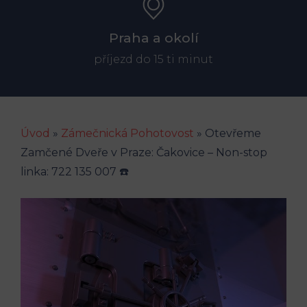
Praha a okolí
příjezd do 15 ti minut
Úvod
»
Zámečnická Pohotovost
»
Otevřeme
Zamčené Dveře v Praze: Čakovice – Non-stop
linka: 722 135 007 ☎️