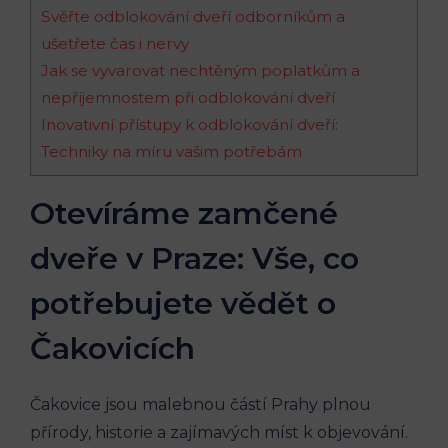
Svěřte​ odblokování dveří odborníkům⁢ a
ušetřete ‍čas⁤ i nervy
Jak ‍se⁤ vyvarovat ⁤nechtěným⁤ poplatkům‌ a
nepříjemnostem při odblokování dveří
Inovativní přístupy k ⁤odblokování dveří:⁢
Techniky na míru vašim potřebám
Otevíráme zamčené
dveře v Praze: Vše, co
potřebujete vědět⁢ o
Čakovicích
Čakovice jsou malebnou​ částí Prahy plnou
⁤přírody, historie a ⁤zajímavých míst ​k ⁣objevování.