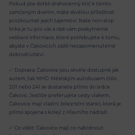
Pokud jste dotkli​ drahocenný klíč⁤ k těmto
zamčeným​ dveřím, máte skvělou příležitost
prozkoumat jejich tajemství. Naše‍ non-stop
linka je tu pro vás a rádi ⁤vám poskytneme
veškeré ⁤informace, které⁢ potřebujete k‍ tomu,
abyste v​ Čakovicích zažili nezapomenutelné
dobrodružství.
✅ Doprava:⁣ Čakovice jsou ‌skvěle dostupné jak
autem, ‍tak MHD. Městským autobusem ⁢číslo
201 nebo⁢ 241 se dostanete přímo do srdce
Čakovic. Jestliže preferujete cesty vlakem,
Čakovice ‍mají vlastní železniční stanici, která je
přímo spojena s kolejí z​ Hlavního nádraží.
✅ Co vidět: Čakovice mají co nabídnout