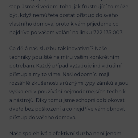
stop. Jsme si vědomi toho, ‍jak frustrující to může
‌být, když nemůžete dostat přístup do svého
⁤vlastního domova, proto k ⁤vám přijedeme‌ co
nejdříve po​ vašem volání na linku 722 135⁣ 007.
Co dělá naši‍ službu tak inovativní? Naše
‌techniky jsou šité na míru vašim‌ konkrétním
potřebám. Každý případ​ vyžaduje individuální
přístup a my to víme. Naši‌ odborníci mají
rozsáhlé zkušenosti s různými typy zámků a‍ jsou
vyškoleni⁣ v‍ používání nejmodernějších⁣ technik
a nástrojů. Díky tomu jsme schopni odblokovat⁢
dveře bez poškození a co nejdříve vám ⁤obnovit
přístup do vašeho domova.
Naše spolehlivá a efektivní služba není jenom