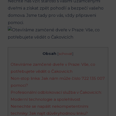
Nechte nás⁤ vzít ​starosti ‌s vašimi uzamčenými‌
dveřmi a získat zpět pohodlí a bezpečí vašeho
domova. Jsme tady pro vás, vždy připraveni
pomoci.
Obsah
[
schovat
]
Otevíráme zamčené dveře v Praze: Vše, co
potřebujete vědět⁢ o Čakovicích
Non-stop linka: Jak nám může číslo‍ 722 135 007
pomoci?
Profesionální odblokovací služba v Čakovicích:
Moderní ⁣technologie‌ a spolehlivost
Nenechte ⁣se ‌napálit nekompetentními⁣
techniky: ‍Jak najít ​důvěryhodnou linku?