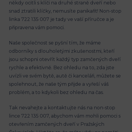
někdy ocitli ‌s klíči na druhé ⁤straně dveří ⁣nebo
snad ztratili ‍klíčky, nemusíte ​panikařit! ⁢Non-stop
linka⁤ 722 135 ​007 je ⁣tady ve vaší ⁢příručce a je
připravena vám pomoci.
Naše společnost se pyšní ⁣tím, že máme
odborníky s dlouholetými zkušenostmi, kteří
‌jsou schopni otevřít každý typ zamčených dveří‍
rychle a efektivně. Bez ⁢ohledu na to, zda jste
uvízli ve svém bytě, autě či kanceláři, můžete se
spolehnout, že naše tým přijde a vyřeší váš
problém, a to kdykoli bez ohledu⁣ na čas.
Tak⁣ nevahejte a kontaktujte nás na​ non-stop
lince 722 ‍135 007, ‌abychom vám mohli pomoci s
otevřením⁢ zamčených‌ dveří v Pražských