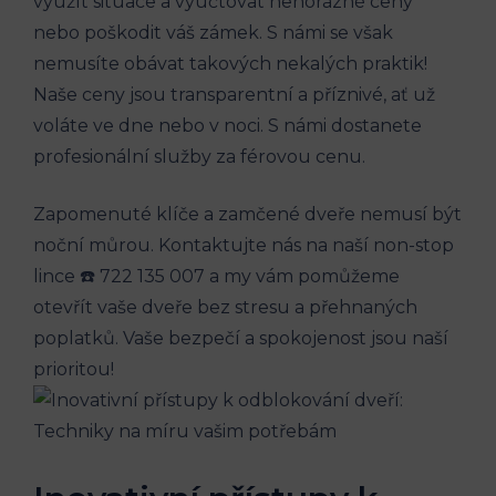
využít situace a vyúčtovat‍ nehorázné ⁢ceny‍
nebo poškodit váš zámek. S námi se však
nemusíte obávat takových nekalých praktik!
Naše ceny jsou ‌transparentní a příznivé,⁢ ať​ už
voláte ve⁢ dne nebo v ⁤noci. S námi dostanete
profesionální služby za férovou cenu.
Zapomenuté klíče a​ zamčené dveře nemusí být
noční můrou. Kontaktujte nás na ⁢naší⁣ non-stop
lince ☎️ 722 135 007 a my vám pomůžeme
otevřít ⁢vaše dveře bez stresu a přehnaných
poplatků. Vaše ​bezpečí⁣ a spokojenost jsou naší
prioritou!