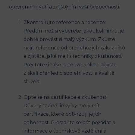
otevřením dveří a⁤ zajištěním vaší bezpečnosti.
Zkontrolujte reference a recenze:
Předtím než si vyberete jakoukoli linku, je
dobré provést si ‍malý výzkum.​ Zkuste
najít reference od předchozích zákazníků
a zjistěte, jaké mají s techniky zkušenosti.⁢
Přečtěte si také recenze online, abyste
získali přehled o​ spolehlivosti a‌ kvalitě
služeb.
Opte se na certifikace a zkušenosti:
Důvěryhodné linky by měly mít
certifikace, které potvrzují jejich
odbornost. Přestaňte se bát ⁤požádat o
informace o technikově vzdělání‍ a