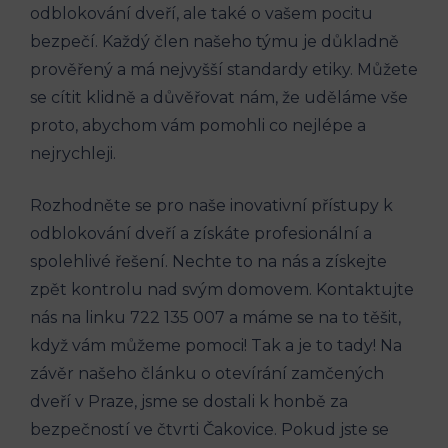
odblokování dveří, ⁣ale také o‌ vašem pocitu
bezpečí. Každý člen našeho týmu ⁣je důkladně⁣
prověřený a má nejvyšší‍ standardy etiky. Můžete
se cítit klidně a důvěřovat ⁤nám,⁤ že uděláme vše
proto, abychom vám ​pomohli co nejlépe a
nejrychleji.
Rozhodněte se pro naše ‌inovativní přístupy k
odblokování dveří a⁤ získáte profesionální a
spolehlivé řešení. Nechte to na nás a získejte
zpět kontrolu nad svým domovem. Kontaktujte‍
nás na ‍linku 722 ​135 007 a máme se na to těšit,
když vám můžeme pomoci! Tak a je to tady! ⁤Na
závěr našeho článku o otevírání ⁤zamčených
dveří ​v Praze, jsme se‌ dostali k ⁣honbě za
bezpečností ve čtvrti Čakovice. Pokud jste se