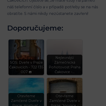
Čakovicích. Ujistěte se, ⁣že máte vždy ‌na paměti ​
náš telefonní číslo a v případě potřeby se na⁣ nás
obratíte. S ‍námi‍ nikdy nezůstanete zavřeni!
Doporučujeme:
Nejlevnější
SOS: Dveře v Praze
Zámečnická
Čakovicích - 722 135
Pohotovost Praha
007 ☎️
Čakovice -…
Otevřeme
Otevřeme
Zamčené Dveře v
Zamčené Dveře v
Praze: Hostivař -
Praze: Jinonice -