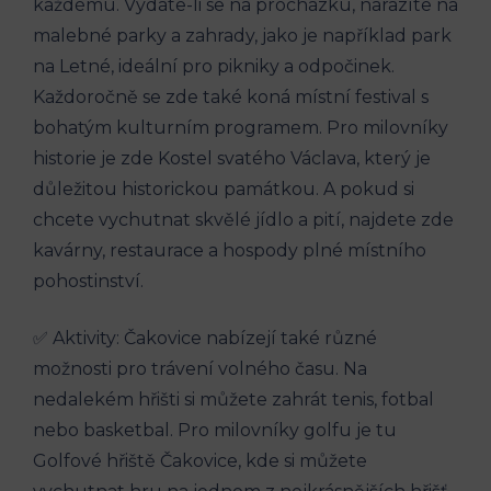
každému. Vydáte-li se na ⁢procházku, narazíte na
malebné parky a ⁣zahrady, jako je například park
na Letné, ideální pro‌ pikniky a odpočinek.
⁢Každoročně se zde také koná místní festival s
bohatým kulturním programem. Pro milovníky
historie je zde Kostel svatého Václava, který je
důležitou historickou památkou. A pokud si
chcete vychutnat skvělé ⁢jídlo a ‍pití, najdete zde
⁣kavárny, restaurace a hospody plné ⁣místního
pohostinství.
✅⁣ Aktivity: Čakovice nabízejí také různé
možnosti ⁢pro trávení volného času. Na
nedalekém hřišti si můžete zahrát ‌tenis, fotbal
nebo basketbal.⁢ Pro milovníky golfu je ⁢tu
Golfové hřiště Čakovice,⁤ kde si můžete