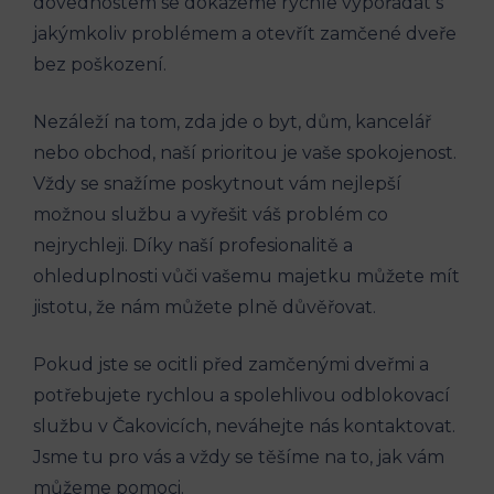
dovednostem se‍ dokážeme​ rychle vypořádat s
jakýmkoliv problémem‍ a otevřít⁤ zamčené dveře
bez poškození.
Nezáleží na ⁤tom, zda⁢ jde o​ byt,⁤ dům, kancelář
nebo obchod, naší⁣ prioritou‌ je ⁣vaše spokojenost.
Vždy se snažíme poskytnout vám nejlepší
možnou službu a vyřešit váš problém​ co
nejrychleji. Díky naší profesionalitě a⁢
ohleduplnosti‍ vůči vašemu majetku můžete mít
jistotu, že nám můžete plně důvěřovat.
Pokud jste se ocitli před⁤ zamčenými ⁤dveřmi a
potřebujete rychlou a spolehlivou odblokovací
službu v Čakovicích, neváhejte nás kontaktovat.
Jsme tu pro vás a‌ vždy se těšíme na⁣ to, ‍jak vám
můžeme pomoci.