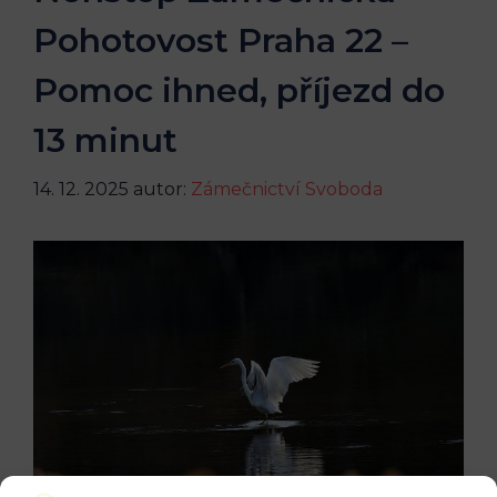
Pohotovost Praha 22 –
Pomoc ihned, příjezd do
13 minut
14. 12. 2025
autor:
Zámečnictví Svoboda