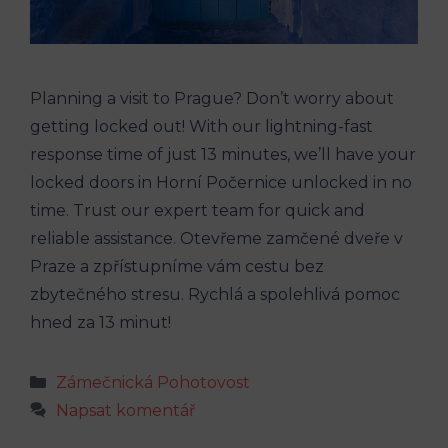
Planning a visit to Prague? Don’t worry about
getting locked out! With our lightning-fast
response time of just 13 minutes, we’ll have your
locked doors in Horní Počernice unlocked in no
time. Trust our expert team for quick and
reliable assistance. Otevřeme zamčené dveře v
Praze a zpřístupníme vám cestu bez
zbytečného stresu. Rychlá a spolehlivá pomoc
hned za 13 minut!
Rubriky
Zámečnická Pohotovost
Napsat komentář