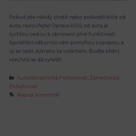
Pokud jste někdy ztratili nebo poškodili klíče od
auta, nezoufejte! Oprava klíčů od auta je
rychlou cestou k obnovení plné funkčnosti.
Spolehliví odborníci vám pomohou s opravou a
vy se opět ocitnete za volantem. Buďte klidní,
všechno se dá vyřešit!
Rubriky
Autozámečnická Pohotovost
,
Zámečnická
Pohotovost
Napsat komentář