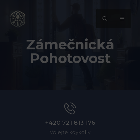
Přeskočit
na
MENU
obsah
Zámečnická
Pohotovost
+420 721 813 176
Volejte kdykoliv