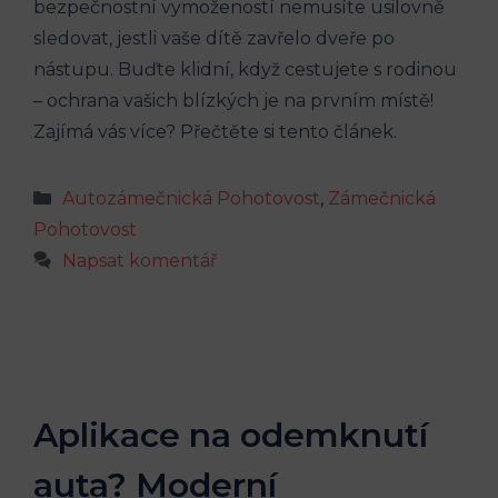
bezpečnostní vymožeností nemusíte usilovně
sledovat, jestli vaše dítě zavřelo dveře po
nástupu. Buďte klidní, když cestujete s rodinou
– ochrana vašich blízkých je na prvním místě!
Zajímá vás více? Přečtěte si tento článek.
Rubriky
Autozámečnická Pohotovost
,
Zámečnická
Pohotovost
Napsat komentář
Aplikace na odemknutí
auta? Moderní