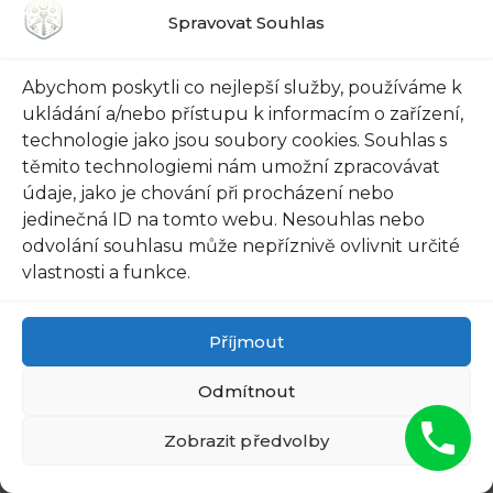
Spravovat Souhlas
Abychom poskytli co nejlepší služby, používáme k
Potřebujete rychlou a spolehlivou zámečnickou
ukládání a/nebo přístupu k informacím o zařízení,
pomoc v Praze 22? Nonstop Zámečnická
technologie jako jsou soubory cookies. Souhlas s
Pohotovost je tady pro vás! S příjezdem do 13
těmito technologiemi nám umožní zpracovávat
minut, jsme experti na otevírání zámků, výrobu
údaje, jako je chování při procházení nebo
klíčů a další zámečnické služby. Nečekejte a
jedinečná ID na tomto webu. Nesouhlas nebo
kontaktujte nás ihned! Vaše spokojenost je naší
odvolání souhlasu může nepříznivě ovlivnit určité
vlastnosti a funkce.
prioritou.
Rubriky
Příjmout
Zámečnická Pohotovost
Napsat komentář
Odmítnout
Zobrazit předvolby