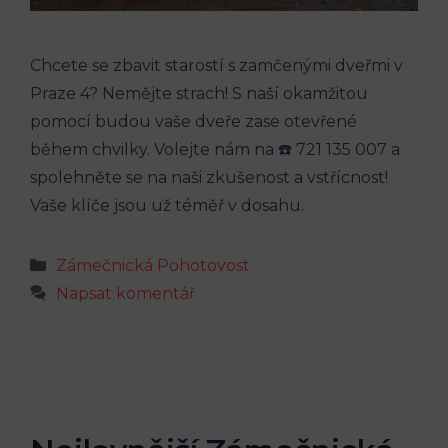
Chcete se zbavit starostí s zamčenými dveřmi v
Praze 4? Nemějte strach! S naší okamžitou
pomocí budou vaše dveře zase otevřené
během chvilky. Volejte nám na ☎️ 721 135 007 a
spolehněte se na naši zkušenost a vstřícnost!
Vaše klíče jsou už téměř v dosahu.
Rubriky
Zámečnická Pohotovost
Napsat komentář