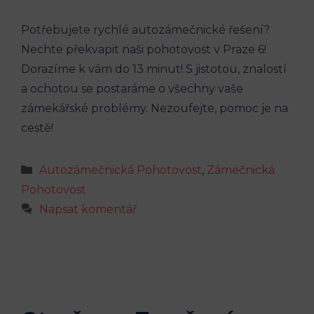
Potřebujete rychlé autozámečnické řešení?
Nechte překvapit naši pohotovost v Praze 6!
Dorazíme k vám do 13 minut! S jistotou, znalostí
a ochotou se postaráme o všechny vaše
zámekářské problémy. Nezoufejte, pomoc je na
cestě!
Rubriky
Autozámečnická Pohotovost
,
Zámečnická
Pohotovost
Napsat komentář