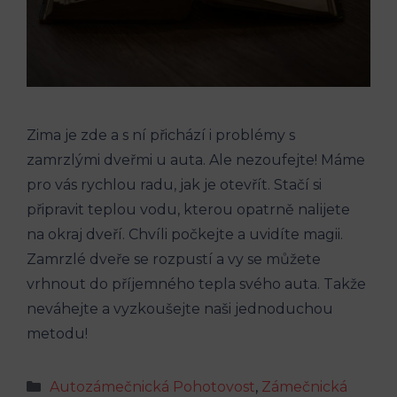
Zima je zde a s ní přichází i problémy s
zamrzlými dveřmi u auta. Ale nezoufejte! Máme
pro vás rychlou radu, jak je otevřít. Stačí si
připravit teplou vodu, kterou opatrně nalijete
na okraj dveří. Chvíli počkejte a uvidíte magii.
Zamrzlé dveře se rozpustí a vy se můžete
vrhnout do příjemného tepla svého auta. Takže
neváhejte a vyzkoušejte naši jednoduchou
metodu!
Rubriky
Autozámečnická Pohotovost
,
Zámečnická