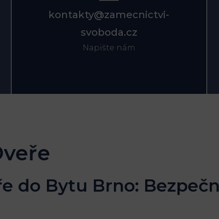
kontakty@zamecnictvi-
svoboda.cz
Napište nám
Dveře
e do Bytu Brno: Bezpečn