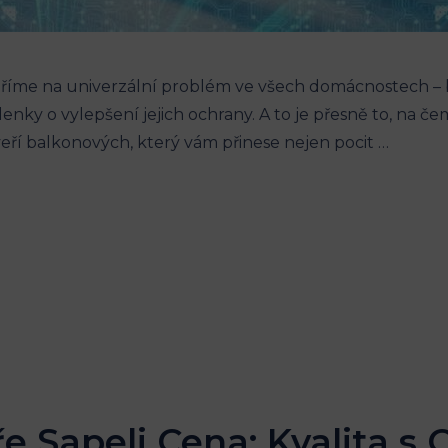
ěříme na univerzální problém ve všech domácnostech –
ky o vylepšení jejich ochrany. A to je přesně to, na č
ří balkonových, který vám přinese nejen pocit …
e Sapeli Cena: Kvalita s