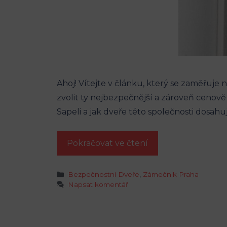
Ahoj! Vítejte v článku, který se zaměřuje
zvolit ty nejbezpečnější a zároveň cenov
Sapeli a jak dveře této společnosti dosahuj
Pokračovat ve čtení
Rubriky
Bezpečnostní Dveře
,
Zámečnik Praha
Napsat komentář