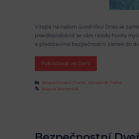
Vítejte na našem úvodníku! Dnes se zam
pravděpodobně se vám někdy honily myšlen
si představíme bezpečnostní zámek do dve
Pokračovat ve čtení
Rubriky
Bezpečnostní Dveře
,
Zámečnik Praha
Napsat komentář
Bezpečnostní Dveř