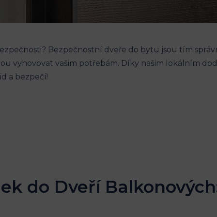
bezpečnosti? Bezpečnostní dveře do bytu jsou tím spr
budou vyhovovat vašim potřebám. Díky našim lokálním d
lid a bezpečí!
k do Dveří Balkonových: