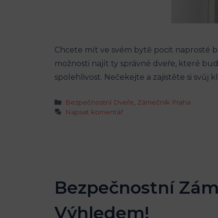
Chcete mít ve svém bytě pocit naprosté 
možnosti najít ty správné dveře, které 
spolehlivost. Nečekejte a zajistěte si svůj k
Rubriky
Bezpečnostní Dveře
,
Zámečnik Praha
Napsat komentář
Bezpečnostní Záme
Výhledem!