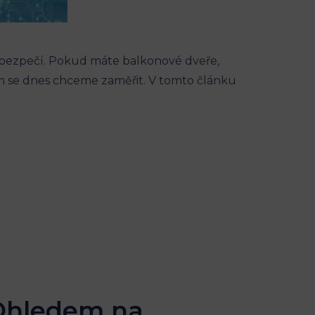
 bezpečí. Pokud máte balkonové dveře,
em se dnes chceme zaměřit. V tomto článku
 Ohledem na