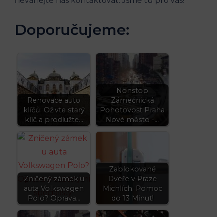
neváhejte nás kontaktovat. Jsme tu pro vás!
Doporučujeme:
Nonstop
Renovace auto
Zámečnická
klíčů: Oživte starý
Pohotovost Praha
klíč a prodlužte…
Nové město -…
Zablokované
Zničený zámek u
Dveře v Praze
auta Volkswagen
Michlích: Pomoc
Polo? Oprava…
do 13 Minut!