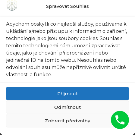
Spravovat Souhlas
Abychom poskytli co nejlepší služby, používáme k
ukládání a/nebo přístupu k informacím o zařízení,
FIND PAPILLOMAS ON YOUR
technologie jako jsou soubory cookies. Souhlas s
těmito technologiemi nám umožní zpracovávat
NECK OR ARMPIT? IT'S THE
údaje, jako je chování při procházení nebo
FIRST STAGE OF...
jedinečná ID na tomto webu. Nesouhlas nebo
odvolání souhlasu může nepříznivě ovlivnit určité
vlastnosti a funkce.
Příjmout
Odmítnout
Zobrazit předvolby