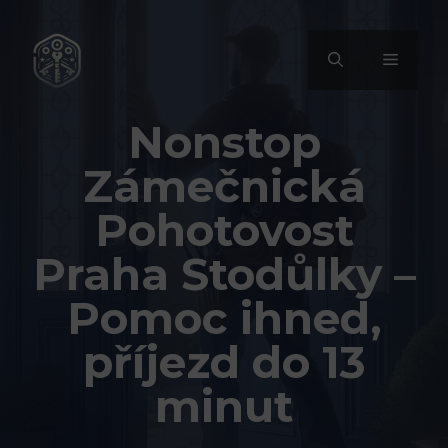
Přeskočit
na
MENU
obsah
Nonstop
Zámečnická
Pohotovost
Praha Stodůlky –
Pomoc ihned,
příjezd do 13
minut