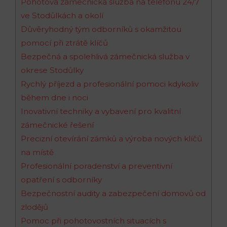
Pohotová zámečnická služba na telefonu 24/7
ve Stodůlkách a okolí
Důvěryhodný tým odborníků s okamžitou
pomocí při ztrátě klíčů
Bezpečná a spolehlivá zámečnická služba v
okrese Stodůlky
Rychlý příjezd a profesionální pomoci kdykoliv
během dne i noci
Inovativní techniky a vybavení pro kvalitní
zámečnické řešení
Precizní otevírání zámků a výroba nových klíčů
na místě
Profesionální poradenství a preventivní
opatření s odborníky
Bezpečnostní audity a zabezpečení domovů od
zlodějů
Pomoc při pohotovostních situacích s