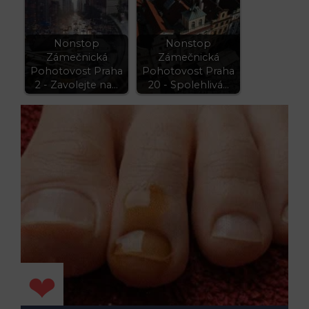
Nonstop
Nonstop
Zámečnická
Zámečnická
Pohotovost Praha
Pohotovost Praha
2 - Zavolejte na…
20 - Spolehlivá…