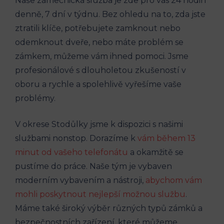
Naše zámečnická služba je zde pro vás 24 hodin
denně, 7 dní v týdnu. Bez ohledu na to, zda jste
ztratili klíče, potřebujete zamknout nebo
odemknout dveře, nebo máte problém se
zámkem, můžeme vám ihned pomoci. Jsme
profesionálové s dlouholetou zkušeností v
oboru a rychle a spolehlivě vyřešíme vaše
problémy.
V okrese Stodůlky jsme k dispozici s našimi
službami nonstop. Dorazíme k
vám během 13
minut od vašeho telefonátu
a okamžitě se
pustíme do práce. Naše tým je vybaven
moderním vybavením a nástroji,
abychom vám
mohli poskytnout nejlepší možnou službu
.
Máme také široký výběr různých typů zámků a
bezpečnostních zařízení, které můžeme