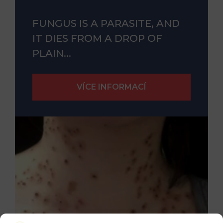
FUNGUS IS A PARASITE, AND
IT DIES FROM A DROP OF
PLAIN...