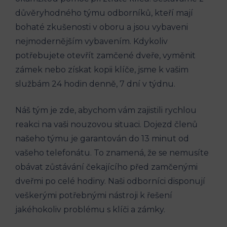
důvěryhodného týmu odborníků, kteří mají
bohaté zkušenosti v oboru a jsou vybaveni
nejmodernějším vybavením. Kdykoliv
potřebujete otevřít zamčené dveře, vyměnit
zámek nebo získat kopii klíče, jsme k vašim
službám 24 hodin denně, 7 dní v týdnu.
Náš tým je zde, abychom vám zajistili rychlou
reakci na vaši nouzovou situaci. Dojezd členů
našeho týmu je garantován do 13 minut od
vašeho telefonátu. To znamená, že se nemusíte
obávat zůstávání čekajícího před zamčenými
dveřmi po celé hodiny. Naši odborníci disponují
veškerými potřebnými nástroji k řešení
jakéhokoliv problému s klíči a zámky.